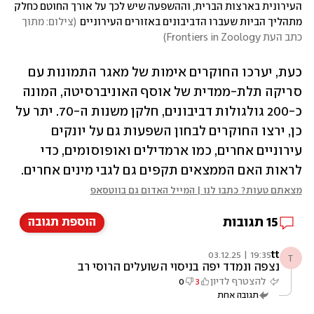
העירונית בארצות הברית, וההשפעה שיש לכך על אורך החוטם כחלק 
מתהליך הביות שעברו הדביבונים באזורים העירוניים
(
צילום: מתוך 
כתב העת Frontiers in Zoology
)
כעת, יערכו החוקרים אימות של מאגר התמונות עם 
סריקה תלת-ממדית של אוסף האוניברסיטה, המונה 
כ-200 גולגולות דביבונים, חלקן משנות ה-70. יתר על 
כן, ירצו החוקרים לבחון השפעות גם על יונקים 
עירוניים אחרים, כמו ארמדילים ואופוסומים, כדי 
לראות האם הממצאים תקפים גם לגבי מינים אחרים.
מצאתם טעות? כתבו לנו | המייל האדום גם בווטסאפ
15
תגובות
הוספת תגובה
tt
19:35 | 03.12.25
T
נצפה ונמדד יפה בניסוי השועלים הרוסי רב
העשורים
להצטרף לדיון
3
0
תגובה אחת