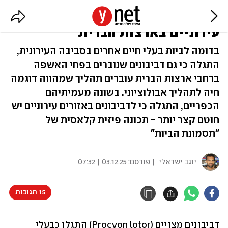
הסימן המפתיע אצל דביבונים
עירוניים בארצות הברית
בדומה לביות בעלי חיים אחרים בסביבה העירונית,
התגלה כי גם דביבונים שנוברים בפחי האשפה
ברחבי ארצות הברית עוברים תהליך שמהווה דוגמה
חיה לתהליך אבולוציוני. בשונה מעמיתיהם
הכפריים, התגלה כי לדביבונים באזורים עירוניים יש
חוטם קצר יותר - תכונה פיזית קלאסית של
"תסמונת הביות"
יוגב ישראלי
| פורסם:
03.12.25 | 07:32
15 תגובות
דביבונים מצויים (Procyon lotor) התגלו כבעלי 