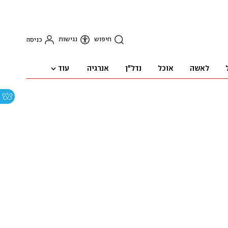
חיפוש
נגישות
כניסה
עוד
לאשה
אוכל
נדל"ן
אנרגיה