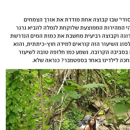
תארו לעצמכם שיעור חשבון בבית ספר יסודי' שבו קבוצה אחת מודדת את אורך הצמחים 
שנשתלו בערוגה, קבוצה שנייה בודקת מהי המהירות הממוצעת שלוקחת לנמלה להביא גרגר 
לקן, קבוצה שלישית מודדת את שטח הערוגה וקבוצה רביעית מחשבת את כמות המים הנדרשת 
להכנת תה צמחים עבור כל ילדי השכבה. לסוג השיעור הזה קוראים למידה חוץ-כיתתית, והוא 
יכול להתרחש בכל חורשה, פארק או גינה בסביבה הקרובה. נשמע כמו חלופה טובה לשיעור 
חכה לילדינו באחד בספטמבר? כנראה שלא. 