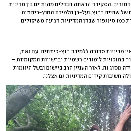
על-ידי הממשלה ולא הוטמעה דיה בקרב המורים. הסקירה הראתה הבדלים מהותיים בין מדינות 
כמו דנמרק, שבהן יש תרבות ארוכת-שנים של שהייה בחוץ, ועל-כן הלמידה החוץ-כיתתית 
מקודמת על ידי המורים עצמם, לבין מדינות כמו סינגפור שבהן המדיניות הגיעה משיקולים 
כמו במדינות אחרות בעולם, גם בישראל אין מדיניות סדורה ללמידה חוץ-כיתתית. עם זאת, 
במסמכי מדיניות חינוכית של משרד החינוך, בתוכניות לימודים רשמיות וברשויות המקומיות – 
קיימים אזכורים לחשיבות היישום של למידה מסוג זה. לאור העניין הרב ביישום ובשל היוזמות 
ה חשיבות קידום המדיניות גם אצלנו. 