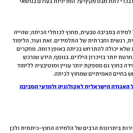
וסביבה"; במסגרתו סקרנו מאות מאמרים בכדי לתת מבט מקיף על המדיניות בעולם בנושאי 
מחקרים רבים מדגישים את היתרונות של למידה בסביבה טבעית, מחוץ לכותלי הכיתה; שהייה 
זאת תורמת להתפתחות קוגניטיבית, פיזית, רגשית וחברתית של התלמידים. זאת ועוד, הלימוד 
והשהייה בחוץ מספקים חוויה רב-חושית שלא יכולה להתרחש בכיתה באופן דומה. מחקרים 
רבים מראים שלמידה חווייתית מסוג זה נחרטת יותר בזיכרון הילדים. בנוסף, הידע שנרכש 
במסגרת למידה כזאת הוא מוצק יותר. למידה בחוץ גם מספקת יותר עניין ומוטיבציה ללימוד 
 בחיים האמיתיים שמחוץ לכיתה.
ל האגודה הישראלית לאקולוגיה ולמדעי הסביבה
בסקירה מצאנו שמדינות רבות בעולם מכירות ביתרונות הרבים של הלמידה החוץ-כיתתית ולכן 