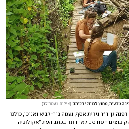
בה טבעית, מחוץ לכותלי הכיתה
(
צילום: נעמה לב
)
המחקר שערכנו – ד"ר איריס אלקחר, ד"ר דפנה גן, ד"ר נירית אסף, נעמה גור-לביא ואנוכי, כולנו 
חוקרות במרכז לחינוך לקיימות בסמינר הקיבוצים - פורסם לאחרונה בכתב העת "אקולוגיה 