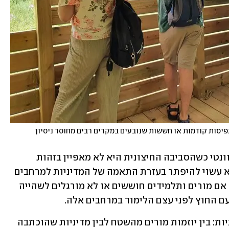
רבים מהמורים נמנעים מהוראה חוץ-כיתתית בגלל תפיסות קודמות או חששות שנובעים במקרים רבים מחוסר ניסיון 
פער נוסף שמצאנו הוא תרבותי, והוא רלוונטי כשהסביבה החיצונית היא לא מאפיין בזהות 
התרבותית של המורים או התלמידים. הוא עשוי להיפתר בעזרת התאמה של המדיניות למרחבים 
גיאוגרפיים ותרבותיים ספציפיים. למשל, אם מורים ותלמידים חוששים או לא מורגלים לשהייה 
ם החוץ לפני עצם הלימוד במרחבים אלה. 
הפער האחרון שזיהינו נוגע למקור המדיניות: בין יוזמות מורים מהשטח לבין מדיניות שהוכתבה 