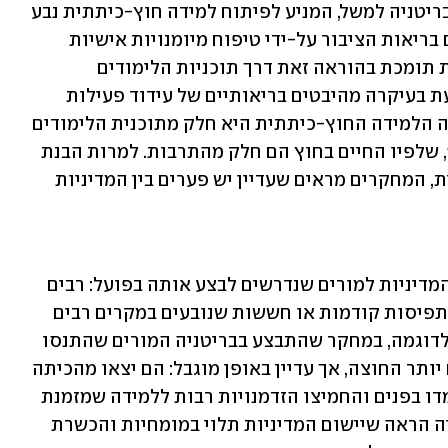
הטמיעו אותה במסמכי מדיניות שונים. בבריטניה למשל, המניע לפיתוח למידה חוץ-כיתתית נבע 
מהרצון הלאומי לצמצם אי-שוויון בתחום בריאות הציבור על-ידי טיפוח מיומנויות אישיות 
וחברתיות; בסקוטלנד המדיניות החינוכית תומכת בהוראה זאת דרך תוכניות הלימודים 
למצוינות; בארצות הברית המדיניות מונעת בעיקרה מהיבטים בריאותיים של עידוד פעילות 
גופנית ומודעות לאכילה בריאה ובנורבגיה הלמידה החוץ-כיתתית היא חלק מתוכנית הלימודים 
הלאומית בהתאמה לעיקרון "Friluftsliv", שלפיו החיים בחוץ הם חלק מהתרבות. למרות הבנת 
החשיבות הגדולה של הוראה חוץ-כיתתית, המחקרים מראים שעדיין יש פערים בין המדיניות 
הפער הראשון הוא זה שנמצא בין קובעי המדיניות למורים שנדרשים לבצע אותה בפועל: רבים 
מהמורים נמנעים מהוראה מסוג זה בגלל תפיסות קודמות או חששות שנובעים במקרים רבים 
מחוסר ניסיון ומהעדר הכשרה מתאימה. לדוגמה, במחקר שהתבצע בבריטניה המורים שהתנסו 
ביישום המדיניות העידו שהם אכן יוצאים יותר החוצה, אך עדיין באופן מוגבל: הם יצאו מהכיתה 
רק במזג אוויר טוב, לימדו בחוץ כמו שלימדו בפנים והחמיצו הזדמנויות רבות ללמידה שמזמנת 
הסביבה. מחקר אחר שהתבצע באוסטרליה הראה שיישום המדיניות תלוי במומחיות והכשרת 