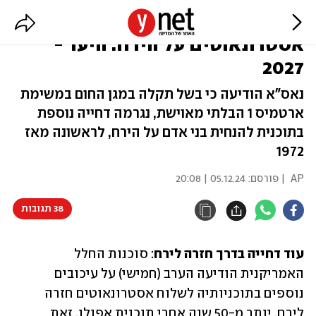
עוד דחייה בתוכנית להנחתת
אסטרונאוטים על הירח: היעד -
2027
נאס"א הודיעה כי בשל תקלה במגן החום במשימת
ארטמיס 1 הבלתי מאוישת, נגרמה דחייה נוספת
בתוכנית להנחית בני אדם על הירח, לראשונה מאז
1972
AP
| פורסם:
05.12.24 | 20:08
38 תגובות
עוד דחייה בדרך חזרה לירח
: סוכנות החלל 
האמריקנית הודיעה הערב (חמישי) על עיכובים 
נוספים בתוכניותיה לשלוח אסטרונאוטים חזרה 
לירח, יותר מ-50 שנה אחרי תוכנית אפולו, זאת 