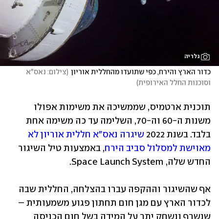
גלריה
כדור הארץ והירח, כפי שתועדו מהחללית אוריון
(
צילום: נאס"א 
וסוכנות החלל האירופית
)
תוכנית ארטמיס, שממשיכה את משימות אפולו 
משנות ה-60 וה-70, השלימה עד כה משימה אחת 
בלבד. בשנת 2022 
שיגרה נאס"א חללית אוריון לא 
מאוישת למסלול סביב הירח
, באמצעות טיל השיגור 
החדש שלה, Space Launch System.
אף שהשיגור וההקפה עברו בהצלחה, החללית שבה 
לכדור הארץ עם מגן חום תחתון פגוע משמעותית – 
שנשרף ונשחק יתר על המידה בשל חום הכניסה 