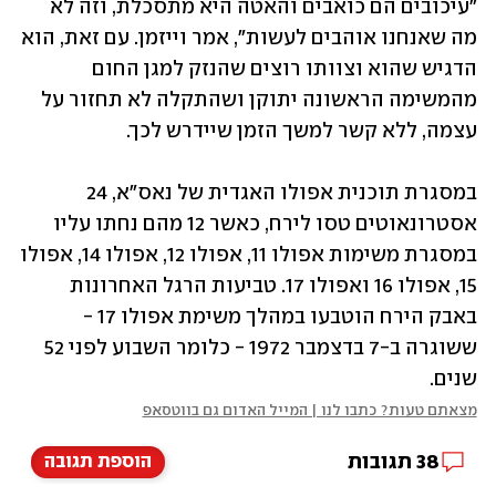
"עיכובים הם כואבים והאטה היא מתסכלת, וזה לא 
מה שאנחנו אוהבים לעשות", אמר וייזמן. עם זאת, הוא 
הדגיש שהוא וצוותו רוצים שהנזק למגן החום 
מהמשימה הראשונה יתוקן ושהתקלה לא תחזור על 
עצמה, ללא קשר למשך הזמן שיידרש לכך. 
במסגרת תוכנית אפולו האגדית של נאס"א, 24 
אסטרונאוטים טסו לירח, כאשר 12 מהם נחתו עליו 
במסגרת משימות אפולו 11, אפולו 12, אפולו 14, אפולו 
15, אפולו 16 ואפולו 17. טביעות הרגל האחרונות 
באבק הירח הוטבעו במהלך משימת אפולו 17 - 
ששוגרה ב-7 בדצמבר 1972 - כלומר השבוע לפני 52 
שנים.
מצאתם טעות? כתבו לנו | המייל האדום גם בווטסאפ
38
תגובות
הוספת תגובה