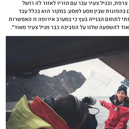
קרטר נולד בג'רזי, אי בריטי שצמוד לחופי צרפת, ובגיל צעיר עבר עם הוריו לאזור לה רושל 
שבמערב צרפת, שבו הוא מתגורר גם היום בהפוגות שבין מסע למסע. במקור הוא בכלל עבד 
כמנהל מיזמים של בניית בתים מעץ. "נכנסתי לתחום הבנייה בעץ כי במערב אירופה זו האפשרות 
אוד להשפעה שלנו על הסביבה כבר מגיל צעיר מאוד". 