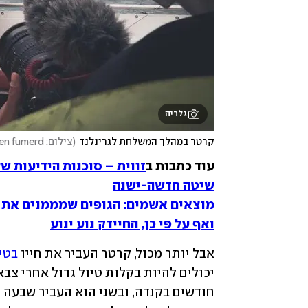
גלריה
קרטר במהלך המשלחת לגרינלנד
(
צילום: julien fumerd
עוד כתבות ב
זווית – סוכנות הידיעות ש
שיטה חדשה-ישנה
מוצאים אשמים: הגופים שמממנים את 
ואף על פי כן, החיידק נוע ינוע
אבל יותר מכול, קרטר העביר את חייו 
בטי