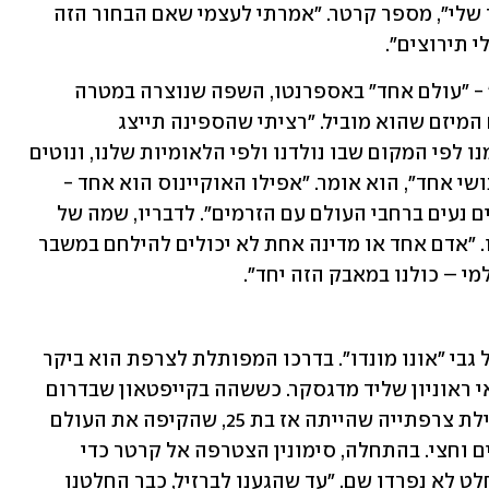
והוא הפך לאחד מהחברים הטובים ביותר שלי", מספר קרטר. "אמרתי לעצמי שאם הבחור הזה 
י תירוצים". 
קרטר קרא לספינה שקנה "Uno Mondo" - "עולם אחד" באספרנטו, השפה שנוצרה במטרה 
להיות בינלאומית - וכך נקרא עד היום גם המיזם שהוא מוביל. "רציתי שהספינה תייצג 
פילוסופיה: אנחנו תמיד מגדירים את עצמנו לפי המקום שבו נולדנו ולפי הלאומיות שלנו, ונוטים 
לשכוח שכולנו אומה אחת - יש רק מין אנושי אחד", הוא אומר. "אפילו האוקיינוס הוא אחד - 
אנחנו משתמשים בשמות שונים, אבל המים נעים ברחבי העולם עם הזרמים". לדבריו, שמה של 
הספינה רלוונטי גם ליחס שלנו לסביבתנו. "אדם אחד או מדינה אחת לא יכולים להילחם במשבר 
י – כולנו במאבק הזה יחד".
במשך שנה וחצי, קרטר חצה את הימים על גבי "אונו מונדו". בדרכו המפותלת לצרפת הוא ביקר 
במקומות כמו הודו, מלזיה, אינדונזיה והאי ראוניון שליד מדגסקר. כששהה בקייפטאון שבדרום 
אפריקה, הוא פגש את סופי סימונין, מטיילת צרפתייה שהייתה אז בת 25, שהקיפה את העולם 
כאשת צוות בספינות שונות במשך שנתיים וחצי. בהתחלה, סימונין הצטרפה אל קרטר כדי 
"לתפוס טרמפ" לברזיל - אך דרכיהם בהחלט לא נפרדו שם. "עד שהגענו לברזיל, כבר החלטנו 