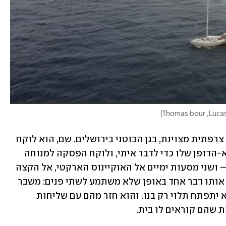
)
אני פוגשת את קרטר, בריטי רזה בן 33 עם צרפתית מצוינת, בגן הבוטני בירושלים. שם, הוא לוקח 
הפסקה מפגישות זום לקידום המיזם יוצא-הדופן שלו כדי לדבר איתי, ולוקח הפסקה למנוחה 
קצרה בישראל אחרי שנים מסביב לעולם – ושני מסעות ימיים אל האוקיינוס הארקטי, אל הקצה 
הצפוני של הפלנטה. טיוליו הרבים לימדו אותו דבר אחד באופן שלא משתמע לשתי פנים: משבר 
האקלים כאן, הוא אמיתי, והאופן שבו הוא יתפתח תלוי רק בנו. והוא חזר מהם עם שליחות 
ת שהם קוראים לו בית.