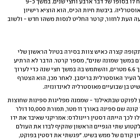
הוא החליט לצאת למסע ארוך יותר, שלקח לו בסופו של דבר ארבע וחצי שנים. במשך כ-9 
חודשים הוא טייל בטרמפים מצרפת ועד אוסטרליה. ביבשת חיות הכיס, הוא הוציא רישיון 
לאופנוע ונסע על גבו לכל אורכה. כשהגיעה העת לחזור, קרטר החליט לנסות משהו חדש - ולשוב 
"לא ממש עסקתי בשיט לפני כן, עבדתי לתקופה קצרה כאיש צוות בסירה בטיול הראשון שלי 
לאוסטרליה, אבל אחר כך לא נגעתי בתחום במשך שמונה שנים", מספר קרטר. הדבר לא הרתיע 
אותו, והוא קנה סירה קטנה מאוד - באורך 6.6 מטרים, והשתמש בה במשך חצי שנה כדי לערוך 
אימוני שיט קצרים לאורך החוף הרגוע של העיר האוסטרלית בריסבן. לאחר מכן, הוא הצטרף 
ט בן שבועיים מאוסטרליה לאינדונזיה. 
אך מסעו הימי התחיל באמת כשהוא הגיע לפוקט שבתאילנד - שממנה מפליגות ספינות שחוצות 
את האוקיינוס ההודי. הוא מצא את עצמו קונה שם ספינה באורך 11 מטר, תמורת 10,000 דולר 
אוסטרליים (כ-23 אלף שקל). ההשראה שלו לכך הייתה דסטין ריינולדס: אמריקני שאיבד את ידו 
ורגלו השמאליות בתאונת דרכים, שהפך לקטוע שתי הגפיים הראשון שהקיף לבדו את העולם 
בספינה - על אף שלא היה לו כסף או ניסיון קודם של ממש בשיט. "פגשתי את דסטין בפוקט, 