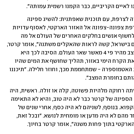
ו לאיים הקריביים, כבר הקמנו רשמית עמותה". 
ביולי 2019, קרטר וסימונין הגיעו יחד חזרה לצרפת, עם תוכנית שאפתנית: להשיג ספינה 
שמסוגלת לעמוד בתנאי קיצון, לשוט מצרפת צפונה-צפונה אל האזור הארקטי, לאסוף עדויות 
ממקומיים וממדענים שפועלים באזור - ולחשוף אנשים בחלקים האחרים של העולם אל מה 
שימצאו. "לאנשים בצרפת, ואני בטוח שגם בישראל, קשה לראות שהאקלים משתנה", אומר קרטר, 
ומספר שהאוקיינוס הארקטי מתחמם בקצב מהיר פי 4 מאשר שאר העולם. הסיבה לכך היא 
שעליית הטמפרטורות העולמית ממיסה את הקרח הימי באזור, תהליך שחושף את המים שהיו 
מוגנים תחתיו. המים מאבדים חום לטובת האטמוספרה - שמתחממת מכך, וחוזר חלילה. "תיכננו 
ותם בחומרת המצב".
עם זאת, הגשמת תוכניתם של השניים הייתה רחוקה מלהיות פשוטה, קלה או זולה. ראשית, היה 
עליהם למצוא ספינה מתאימה: מצבה של הספינה של קרטר כבר לא היה טוב, והיא לא התאימה 
כלל למסע המפרך סביב הקוטב הצפוני הקפוא. בנוסף, לשניהם לא היה כסף, אחרי שנים של 
טיולים ארוכים בעולם. ומעבר לכך, אף אחד מהם לא היה מדען או מומחית לנושא. "ובכל זאת, 
הארקטי בתוך פחות משנה", אומר קרטר בחיוך.