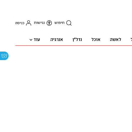
חיפוש
נגישות
כניסה
עוד
לאשה
אוכל
נדל"ן
אנרגיה