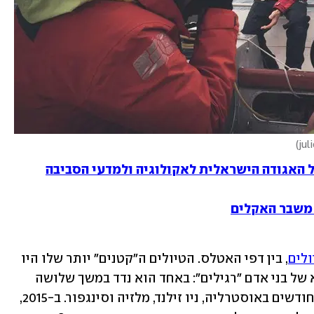
)
ל האגודה הישראלית לאקולוגיה ולמדעי הסביבה
משבר האקלים
ולים
, בין דפי האטלס. הטיולים ה"קטנים" יותר שלו היו 
יכולים להיות בקלות טיול גדול אחרי צבא של בני אדם "רגילים": באחד הוא נדד במשך שלושה 
חודשים בקנדה, ובשני הוא העביר שבעה חודשים באוסטרליה, ניו זילנד, מלזיה וסינגפור. ב-2015, 