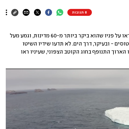
8 תגובות
אם תיתקלו ברחוב בטוביאס קרטר לא תראו על פניו שהוא ביקר ביותר מ-60 מדינות, וגמע מעל 
85 אלף קילומטר בטרמפים, באופנוע, במטוסים - ובעיקר, דרך הים. לא תדעו שידיו השיטו 
ספינות מאוסטרליה ועד גרינלנד, ששיערו הארוך התנופף בחוג הקוטב הצפוני, שעיניו ראו 