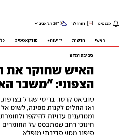
מבזקים
דווחו לנו
°
29
תל אביב
ראשי
חדשות
ידיעות+
פודקאסטים
כל
סביבה ומדע
האיש שחוקר את ה
הצפוני: "משבר הא
טוביאס קרטר, בריטי שגדל בצרפת, 
ואז החליט לקנות ספינה, לשוט אל 
וממדענים עדויות להיקפו ולחומרתו
חינוכי רחב שמתבסס על החומרים ש
סיפור מסע סביבתי מופלא