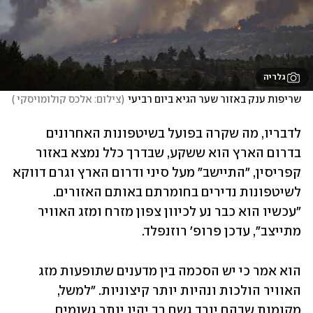
גלריה
שריפות ענק באזור שער הגיא ביום רביעי
(
צילום: אלכס קולומויסקי 
)
לדבריו, מה שקרה בפועל בשיטפונות האחרונים 
בדרום הארץ הוא ששקע, שבדרך כלל נמצא באזור 
קפריסין, "התיישב" מעל סיני ודרום הארץ וגרם דווקא 
לשיטפונות נדירים בחומרתם באותם האזורים. 
"עכשיו הוא כבר נע לכיוון צפון מזרח ומזג האוויר 
מתייצב", עדכן פרופ' רוזנפלד.
הוא אמר כי יש הסכמה בין מדענים שתופעות מזג 
האוויר הולכות ונהיות יותר קיצוניות. "למשל, 
מקומות שבהם יורד גשם רב יהיו יותר גשומים 