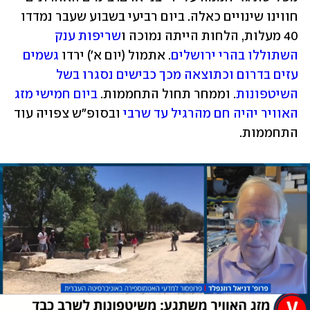
חווינו שינויים כאלה. ביום רביעי בשבוע שעבר נמדדו 
40 מעלות, הלחות הייתה נמוכה ו
שריפות ענק 
השתוללו בהרי ירושלים
. אתמול (יום א') ירדו 
גשמים 
עזים בדרום וכתוצאה מכך כבישים נסגרו בשל 
השיטפונות
. וממחר תחול התחממות. 
ביום חמישי מזג 
האוויר יהיה חם מהרגיל עד שרבי 
ובסופ"ש צפויה עוד 
התחממות.