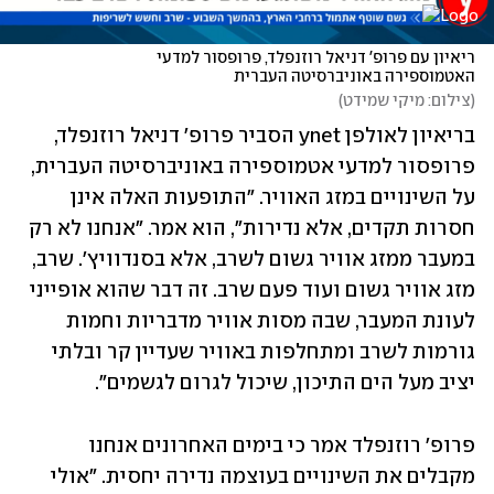
ריאיון עם פרופ' דניאל רוזנפלד, פרופסור למדעי 
האטמוספירה באוניברסיטה העברית
(
צילום: מיקי שמידט
)
בריאיון לאולפן ynet הסביר פרופ' דניאל רוזנפלד, 
פרופסור למדעי אטמוספירה באוניברסיטה העברית, 
על השינויים במזג האוויר. "התופעות האלה אינן 
חסרות תקדים, אלא נדירות", הוא אמר. "אנחנו לא רק 
במעבר ממזג אוויר גשום לשרב, אלא בסנדוויץ'. שרב, 
מזג אוויר גשום ועוד פעם שרב. זה דבר שהוא אופייני 
לעונת המעבר, שבה מסות אוויר מדבריות וחמות 
גורמות לשרב ומתחלפות באוויר שעדיין קר ובלתי 
יציב מעל הים התיכון, שיכול לגרום לגשמים".
פרופ' רוזנפלד אמר כי בימים האחרונים אנחנו 
מקבלים את השינויים בעוצמה נדירה יחסית. "אולי 