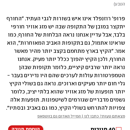
הטבע
)
פרופ' רוזנפלד אינו איש בשורות לגבי העתיד. "החורף 
יתקצר במובן של התקופה שבה יש מזג אוויר חורפי 
בלבד, אבל עדיין אנחנו נראה הבלחות של החורף, כמו 
שראינו אתמול, גם בתקופות האביב המאוחרות", הוא 
אמר. "הקיץ בארץ מתחמם בקצב יותר מהיר מאשר 
החורף, ולכן הקיץ יהפוך ככלל יותר מעיק. אנחנו 
נראה יותר שרבים קיציים, כלומר תקופות שבהן 
הטמפרטורות עולות לערכים שהם היו נדירים בעבר - 
גלי חום יותר מעיקים וארוכים. נראה גם בשולי הקיץ 
יותר תופעות של מזג אוויר שהוא בלתי יציב, כלומר 
גשמים מדבריים שגורמים לשיטפונות. תופעות אלה 
צפויות להתרחש בשולי הקיץ, כמו גם באביב ובסתיו".
מצאתם טעות? כתבו לנו | המייל האדום גם בווטסאפ
40
תגובות
הוספת תגובה