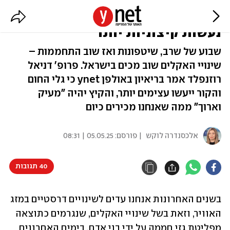
מזג האוויר השתגע? "התופעות
נעשות קיצוניות יותר"
שבוע של שרב, שיטפונות ואז שוב התחממות –
שינויי האקלים שוב מכים בישראל. פרופ' דניאל
רוזנפלד אמר בריאיון באולפן ynet כי גלי החום
והקור ייעשו עצימים יותר, והקיץ יהיה "מעיק
וארוך" ממה שאנחנו מכירים כיום
אלכסנדרה לוקש
| פורסם:
05.05.25 | 08:31
40 תגובות
בשנים האחרונות אנחנו עדים לשינויים דרסטיים במזג 
האוויר, וזאת בשל שינויי האקלים, שנגרמים כתוצאה 
מפליטת גזי חממה על ידי בני אדם. בימים האחרונים 