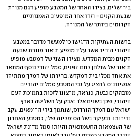
בירושלים. בצידו האחד של המטבע מופיע דגם מנורת 
שבעת הקנים - וזהו אחד המופעים האמנותיים 
הקדומים ביותר של המנורה. 
ברשות העתיקות הדגישו כי למעשה מדובר במטבע 
היהודי היחיד אשר עליו מופיע תיאור מנורת שבעת 
הקנים מבית המקדש. מצידו השני של המטבע מופיע 
תיאור של שולחן לחם הפנים, סמל יהודי נוסף המתאר 
את אחד מכלי בית המקדש. בחירתו של המלך מתתיהו 
אנטיגונוס להציג על גבי המטבע סמלים יהודיים 
מובהקים נבעה, כנראה, מרצונו לזכות בתמיכת העם 
היהודי, שכן בשנים אלו נאבק על השליטה בארץ 
ישראל עם המלך הורדוס, שנתמך בידי הרומאים. עקב 
נדירותו, ובעיקר בשל הסימליות שלו, כמטבע האחרון 
של העצמאות החשמונאית והיותו סמל מדינת ישראל, 
הוגדר המטבע כפריט בעל ערך לאומי האסור בייצוא. 