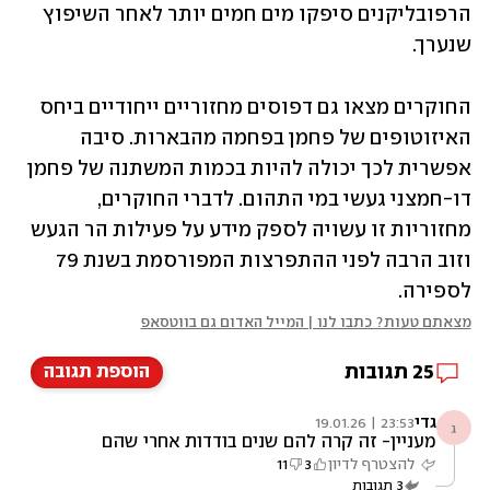
הרפובליקנים סיפקו מים חמים יותר לאחר השיפוץ 
שנערך.
החוקרים מצאו גם דפוסים מחזוריים ייחודיים ביחס 
האיזוטופים של פחמן בפחמה מהבארות. סיבה 
אפשרית לכך יכולה להיות בכמות המשתנה של פחמן 
דו-חמצני געשי במי התהום. לדברי החוקרים, 
מחזוריות זו עשויה לספק מידע על פעילות הר הגעש 
וזוב הרבה לפני ההתפרצות המפורסמת בשנת 79 
לספירה.
מצאתם טעות? כתבו לנו | המייל האדום גם בווטסאפ
25
תגובות
הוספת תגובה
גדי
23:53 | 19.01.26
ג
מעניין- זה קרה להם שנים בודדות אחרי שהם
החריבו את בית המקדש
להצטרף לדיון
3
11
3
תגובות