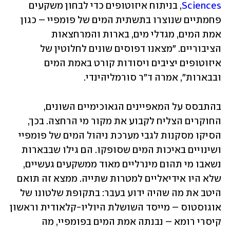
Sciences
, בניתוח איזוטופים כדי לבחון משקעים 
פחמתיים שנוצרו בתשתית המים של פומפיי – כגון 
אמת המים, מגדלי מים, בארות והמרחצאות 
הציבוריים. "מצאנו דפוסים שונים לחלוטין של 
איזוטופים יציבים ויסודות קורט באמת המים 
ובבארות", אמרה ד"ר סורמליהינדי.
בהתבסס על המאפיינים הגאוכימיים השונים, 
החוקרים הצליח לקבוע את מקור מי הרחצה. בכך, 
הסיקו מסקנות לגבי מערכת ניהול המים של פומפיי 
ושינויים באיכות המים שסופקו. הם גילו שבבארות 
נשאבו מי תהום מינרליים מאוד ממשקעים געשיים, 
שלא היו אידיאליים למטרות שתייה. ממצא זה תואם 
היטב את מה שהיה ידוע בעבר: בתקופת שלטונו של 
אוגוסטוס – מייסד השושלת היוליו-קלאודית וראשון 
קיסרי רומא – נבנתה אמת המים בפומפיי, מה 