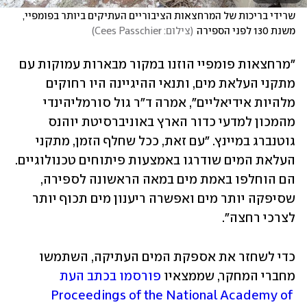
שרידי בריכות של המרחצאות הציבוריים העתיקים ביותר בפומפיי, 
משנת 130 לפני הספירה
(
צילום: Cees Passchier
)
"מרחצאות פומפיי הוזנו במקור מבארות עמוקות עם 
מתקני העלאת מים, ותנאי ההיגיינה היו רחוקים 
מלהיות אידיאליים", אמרה ד"ר גול סורמליהינדי 
מהמכון למדעי כדור הארץ באוניברסיטת יוהנס 
גוטנברג במיינץ. "עם זאת, ככל שחלף הזמן, מתקני 
העלאת המים שודרגו באמצעות פיתוחים טכנולוגיים. 
הם הוחלפו באמת מים במאה הראשונה לספירה, 
שסיפקה יותר מים ואפשרה ריענון מים תכוף יותר 
לצרכי רחצה".
כדי לשחזר את אספקת המים העתיקה, השתמשו 
מחברי המחקר, שממצאיו 
פורסמו בכתב העת 
Proceedings of the National Academy of 