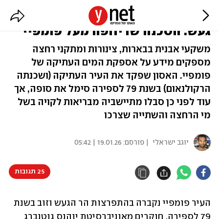
עוד לפני שנחרבה בהתפרצות הר
געש: הסכנה שריחפה מעל פומפיי
משקעי אבנית בבארות, צינורות ומתקני רחצה
מספקים מידע על אספקת המים העתיקה של
פומפיי. האסון שפקד את העיר העתיקה (ושכנתה
הרקולנאום) בשנת 79 לספירה סימל את סופה, אך
עוד לפני כן סבלו מתיישביה מבריאות לקויה בשל
מי הרחצה והשתייה שצרכו
יוגב ישראלי
| פורסם:
19.01.26 | 05:42
25 תגובות
העיר פומפיי נקברה בהתפרצות הר הגעש וזוב בשנת 
79 לספירה. חוקרים מאוניברסיטת יוהנס גוטנברג 