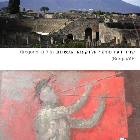
שרידי העיר פומפיי, על רקע הר הגעש וזוב
(
צילום: Gregorio 
)
Borgia/AP