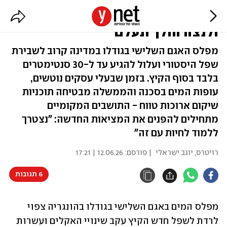
משבר האקלים מכה בהונגריה: אגם
ולנצה הולך ונעלם
מפלס האגם השלישי בגודלו במדינה קרוב לשבירת
שפל היסטורי ועלול להגיע עד ל-30 סנטימטרים
בלבד בסוף הקיץ. בזמן שבעלי עסקים נוטשים,
עופות המים בסכנה והממשלה מבטיחה תוכניות
שיקום ארוכות טווח - התושבים המקומיים
מתחילים להפנים את המציאות החדשה: "נצטרך
ללמוד לחיות עם זה"
רויטרס
,
יוגב ישראלי
| פורסם:
12.06.26 | 17:21
6 תגובות
מפלס המים באגם השלישי בגודלו בהונגריה צפוי 
לרדת לשפל חדש הקיץ עקב שינויי האקלים ועשרות 