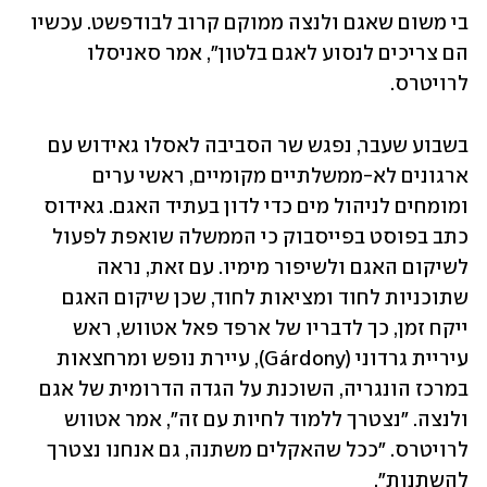
בי משום שאגם ולנצה ממוקם קרוב לבודפשט. עכשיו 
הם צריכים לנסוע לאגם בלטון", אמר סאניסלו 
לרויטרס.
בשבוע שעבר, נפגש שר הסביבה לאסלו גאידוש עם 
ארגונים לא-ממשלתיים מקומיים, ראשי ערים 
ומומחים לניהול מים כדי לדון בעתיד האגם. גאידוס 
כתב בפוסט בפייסבוק כי הממשלה שואפת לפעול 
לשיקום האגם ולשיפור מימיו. עם זאת, נראה 
שתוכניות לחוד ומציאות לחוד, שכן שיקום האגם 
ייקח זמן, כך לדבריו של ארפד פאל אטווש, ראש 
עיריית גרדוני (Gárdony), עיירת נופש ומרחצאות 
במרכז הונגריה, השוכנת על הגדה הדרומית של אגם 
ולנצה. "נצטרך ללמוד לחיות עם זה", אמר אטווש 
לרויטרס. "ככל שהאקלים משתנה, גם אנחנו נצטרך 
להשתנות".