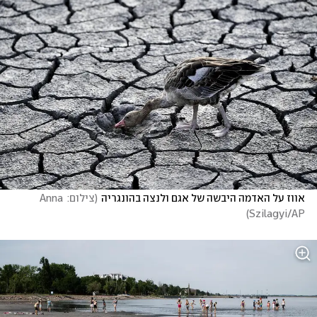
אווז על האדמה היבשה של אגם ולנצה בהונגריה
(
צילום: Anna 
)
Szilagyi/AP