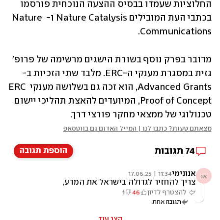
החלוציות שעמדו בבסיס ההצעה הנוכחית פורסמו 
בכתבי העת המובילים Nature Catalysis ו- Nature 
Communications.
מדובר בפרק נוסף בשורת הישגים מרשימה של פרופ' 
גזית במסגרת מענקי ה-ERC. מלבד שתי הזכיות ב-
Advanced Grants, הוא זכה גם בשלושה מענקי ERC 
Proof of Concept, המיועדים להאצת תהליכי יישום 
טכנולוגי של ממצאי מחקר פורצי דרך.
מצאתם טעות? כתבו לנו | המייל האדום גם בווטסאפ
74
תגובות
הוספת תגובה
אנונימי
11:34 | 17.06.25
אנ
צריך להחזיר לגדולה בישראל את המדע,
ההשכלה, ההגיון. רק בזכותם יש לנו מדינה
להצטרף לדיון
46
1
מהמתקדמות בעולם, וצבא חזק שעושה כרגע מה
תגובה אחת
שעושה באיראן.
הצג עוד