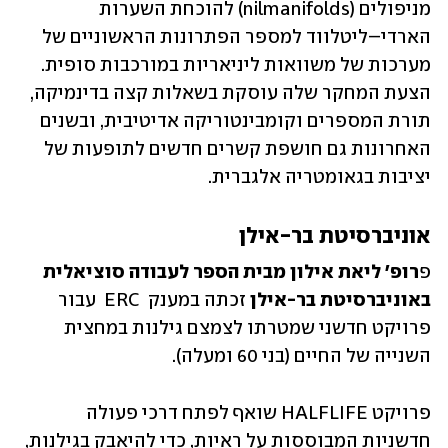
מניפולים (nilmanifolds) להוכחת השערות 
הארדי–ליטלווד למספר הפתרונות הראשוניים של 
מערכות של משוואות ליניאריות במורכבות סופית. 
הצעת המחקר שלה עוסקת בשאלות קצה בדינמיקה, 
תורת המספרים וקומבינטוריקה אדיטיבית, ובשנים 
האחרונות גם חושפת קשרים חדשים לתופעות של 
יציבות בגאומטריה אלגברית.
אוניברסיטת בר-אילן
פ
רופ' ליאת אילון מבית הספר לעבודה סוציאלית 
באוניברסיטת בר-אילן
 זכתה במענק  ERC  עבור 
פרויקט חדשני שמטרתו לצמצם גילנות במחצית 
השנייה של החיים (בני 60 ומעלה).
פרויקט HALFLIFE שואף לפתח דרכי פעולה 
חדשניות המבוססות על ראיות, כדי להיאבק בגילנות, 