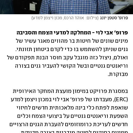
פרופ' סטפן יונג
(
צילום:  אוהד הרכס, מכון ויצמן למדע
)
פרופ' אבי לוי - המחלקה למדעי הצמח והסביבה

מינים שונים של חיטות בר מהווים מאגר עשיר של 
גנים שניתן להשתמש בו כדי לקדם ביטחון תזונתי. 
ואולם, ניצול כזה מוגבל עקב חוסר הבנת תפקודם של 
וריאנטים גנטיים ובשל הקושי להעביר גנים בצורה 
מבוקרת. 
במסגרת פרויקט במימון מועצת המחקר האירופית 
(ERC), מעבדתו של פרופ' אבי לוי במכון ויצמן למדע 
שואפת לפתח כלי בינה מלאכותית חדשים לחיזוי 
השפעת וריאנטים גנטיים על ביצועי הצמח וכלים 
חדשים לעריכת כרומוזומים להעברת הגנים הרצויים 
ממינים רחוקים לחיטה מודרנית בצורה מדויקת.