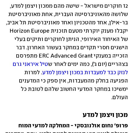
12 חוקרים מישראל - שישה מהם ממכון ויצמן למדע, 
שלושה מהאוניברסיטה העברית, אחת מאוניברסיטת 
בר-אילן, אחד מהטכניון ואחד מאוניברסיטת תל אביב, 
יקבלו מענק יוקרתי מטעם תוכנית Horizon Europe 
של האיחוד האירופי, הניתן לחוקרים ותיקים בעלי 
הישגים חסרי תקדים במחקר בעשור האחרון. דבר 
הזכייה במענקי ERC Advanced Grant מתפרסם 
בצהריים (יום ג'), כמה ימים לאחר ש
טיל איראני גרם 
לנזק כבד למעבדות במכון ויצמן למדע
. למרות 
הפגיעה בחלק מהמעבדות, אין ספק כי המדענים 
ימשיכו במחקר המדעי החשוב שלהם לטובת כל 
העולם.
מכון ויצמן למדע
פרופ' נחום אולנובסקי - המחלקה למדעי המוח
