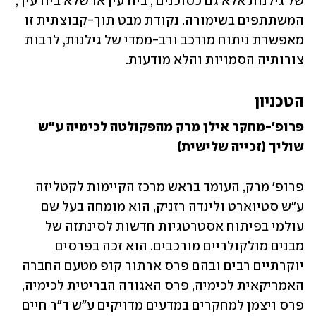
של גילנות אלא גם כסוכנים , ביודעין או שלא ביודעין , 
המשתתפים בשימורה. נקודת מבט תוך-קבוצתית זו 
מאפשרת ניתוח מורכב ורב-ממדי של גילנות, לרבות 
צורותיה הסמויות והלא מודעות.
הטכניון
פרופ'-מחקר אילן מרק מהפקולטה לכימיה ע"ש 
שוליך (זכייה שלישית)
פרופ' מרק, העומד בראש מרכז הקיימות לקטליזה 
ע"ש סטיוארט ולינדה רזניק, הוא מומחה בעל שם 
עולמי בפיתוח אסטרטגיות חדשות לסינתזה של 
מבנים מולקולריים מורכבים. הוא זכה בפרסים 
יוקרתיים רבים ובהם פרס ארתור קופ מטעם החברה 
האמריקאית לכימיה, פרס האגודה הבריטית לכימיה, 
פרס ויצמן למחקרים במדעים מדויקים ע"ש ד"ר חיים 