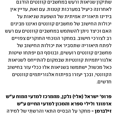
שתיקון שגיאות ורעש במחשבים קוונטים הודגם 
לאחרונה כיעיל במערכות קטנות. עם זאת, עדיין אין 
בידינו תיאוריה אמיתית של השפעת שגיאות על 
יכולות החישוב של מחשבים קוונטים ואיננו מבינים 
האם וכיצד ניתן להשתמש במחשבים קוונטים עם רעש 
רב לצורכי חישוב. במחקר הנוכחי החוקרים צפויים 
לפתח תיאוריה שתסביר את יכולות החישוב של 
מחשבים קוונטים רועשים, ובנוסף הם יפתחו שיטות 
אלגוריתמיות קוונטיות שבמקום להתייחס לשגיאות 
כאל מכשול, ישתמשו בשגיאות אלו ככלי עזר בחישוב 
הקוונטי, ובכך יעזרו בפיתוח אלגוריתמים קוונטים 
חדשים. 
פרופ' ישראל (אלי) נלקן, מהמרכז למדעי המוח ע"ש 
אדמונד ולילי ספרא והמכון למדעי החיים ע"ש 
זילברמן -
 מחקר על הבסיס התאי והרשתִי של למידה 