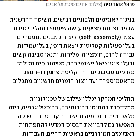
פרופ' אהוד גזית
(
צילום: אוניברסיטת תל אביב
)
בניגוד לאנזימים חלבוניים רגישים, השיטה החדשנית 
שגזית וצוותו מציעים עושה שימוש בתהליכי סידור 
עצמי (self-assembly)  ליצירת מבנים ננומטריים 
בעלי פעילות קטליטית יוצאת דופן, בעלי עמידות 
גבוהה לחום, חומציות, מליחות ותנאי סביבה קשים, 
ובעלי פוטנציאל יישומי רחב, מטיהור מים וסילוק 
מזהמים סביבתיים, דרך קליטת פחמן דו-חמצני 
מהאטמוספרה ועד ייצור חומרים חדשניים מתכלים. 
תהליכי המחקר יכללו שילוב של טכנולוגיות 
מתקדמות בתחומי הרובוטיקה, קריסטלוגרפיה, בינה 
מלאכותית, ביוכימיה וחישובים קוונטיים. השיטה 
תאפשר גם להבין את הבסיס המדעי להתפתחות 
האנזימים המודרניים בראשית החיים. העבודות 