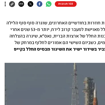
103 תגובות
אחרי שלוש שנות אימונים וציפייה, ודחיות חוזרות בחודשיים האחרונים, שוגרה סוף סוף הלילה 
(יום ה') בשעה 1:35 (שעון ישראל) טיסת חלל מאוישת למעבר קרוב לירח, יותר מ-53 שנים אחרי 
שבני אדם ביקרו שם בפעם האחרונה. סוכנות החלל של ארצות הברית, נאס"א, שיגרה בהצלחה 
את צוות ארטמיס 2, למשימה של עשרה ימים, כשביום השישי הם אמורים לחלוף במרחק של 
ynet העביר בשידור ישיר את השיגור מבסיס החלל בקייפ 