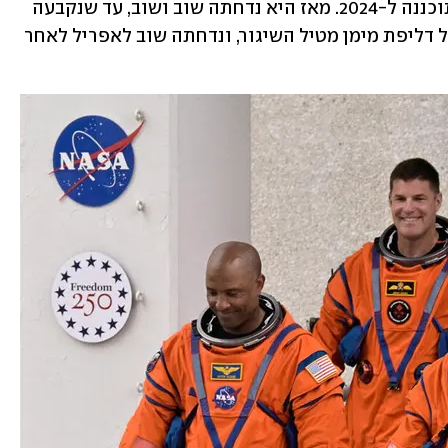
אנשי הצוות באפריל 2023, כשהמשימה תוכננה ל-2024. מאז היא נדחתה שוב ושוב, עד שנקבעה 
לפברואר 2026. אז היא נדחתה למרץ בגלל דליפת מימן מטיל השיגור, ונדחתה שוב לאפריל לאחר 