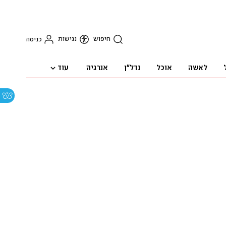
חיפוש
נגישות
כניסה
עוד
לאשה
אוכל
נדל"ן
אנרגיה