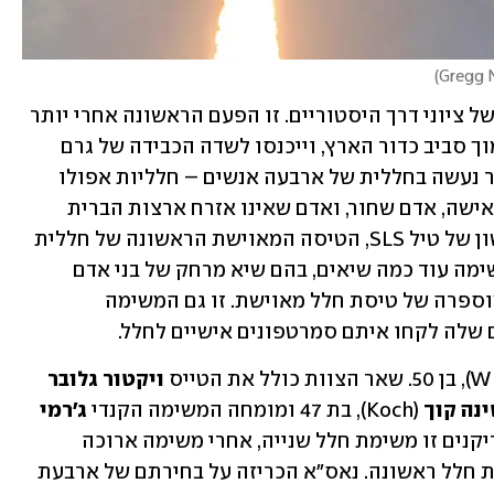
)
משימת ארטמיס 2 מציבה רשימה ארוכה של ציוני דרך היסטוריים. זו הפעם הראשונה אחרי יותר 
מ-53 שנה שבני אדם ייצאו מהמסלול הנמוך סביב כדור הארץ, וייכנסו לשדה הכבידה של גרם 
שמיים אחר. זו גם הפעם הראשונה שהדבר נעשה בחללית של ארבעה אנשים – חלליות אפולו 
נשאו שלושה בלבד - והפעם הראשונה שאישה, אדם שחור, ואדם שאינו אזרח ארצות הברית 
טסים לירח. זה גם השיגור המאויש הראשון של טיל SLS, הטיסה המאוישת הראשונה של חללית 
אוריון, ואם הכל ילך כמתוכנן יישברו במשימה עוד כמה שיאים, בהם שיא מרחק של בני אדם 
מכדור הארץ, ושיא מהירות בחזרה לאטמוספרה של טיסת חלל מאוישת. זו גם המשימה 
לה לקחו איתם סמרטפונים אישיים לחלל. 
ויקטור גלובר
נה קוך
 (Koch), בת 47 ומומחה המשימה הקנדי 
ג'רמי 
 (Hansen), בן 50. לכל שלושת האמריקנים זו משימת חלל שנייה, אחרי משימה ארוכה 
בתחנת החלל הבינלאומית. להנסן זו טיסת חלל ראשונה. נאס"א הכריזה על בחירתם של ארבעת 