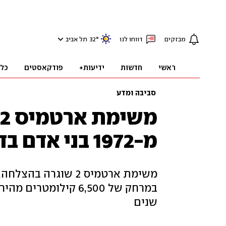
מבזקים
דווחו לנו
°
32
תל אביב
ראשי
חדשות
ידיעות+
פודקאסטים
כל
סביבה ומדע
מ-1972 בני אדם בדרך לירח
משימת ארטמיס 2 שוג
שנים