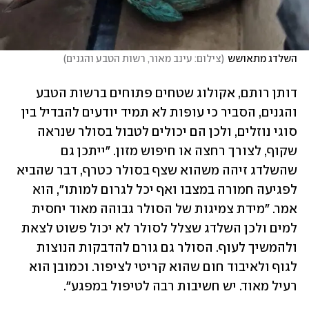
השלדג מתאושש
(
צילום: עינב מאור, רשות הטבע והגנים
)
דותן רותם, אקולוג שטחים פתוחים ברשות הטבע 
והגנים, הסביר כי עופות לא תמיד יודעים להבדיל בין 
סוגי נוזלים, ולכן הם יכולים לטבול בסולר שנראה 
שקוף, לצורך רחצה או חיפוש מזון. "ייתכן גם 
שהשלדג זיהה משהוא שצף בסולר כטרף, דבר שהביא 
לפגיעה חמורה במצבו ואף יכל לגרום למותו", הוא 
אמר. "מידת צמיגות של הסולר גבוהה מאוד יחסית 
למים ולכן השלדג שצלל לסולר לא יכול פשוט לצאת 
ולהמשיך לעוף. הסולר גם גורם להדבקות הנוצות 
לגוף ולאיבוד חום שהוא קריטי לציפור. וכמובן הוא 
רעיל מאוד. יש חשיבות רבה לטיפול במפגע".  