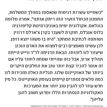
"כשמיינו עשרות דגימות שנאספו במהלך המשלחת, 
התמנון הכחול הזעיר הזה ריתק אותנו", אמרה סלומה 
בוגלאס, אקולוגית ימית באוניברסיטת קליפורניה 
בלוס אנג'לס, חוקרת לשעבר בקרן צ'ארלס דרווין 
ושותפה לכתיבת המחקר. "היה בו משהו יוצא דופן. 
לכן עשינו מאמצים רבים למצוא את האדם הנכון 
שיעזור לנו לזהותו. הבאת הדגימה לד"ר ווייט הייתה 
תהליך ארוך, אבל כזה שהייתי שמחה לחזור עליו אם 
זה אומר להכיר קצת יותר טוב את החלקים היקרים 
ביותר של האוקיינוס שלנו. תגליות כאלה מזכירות לנו 
כמה פלאים נסתרים קיימים בעומק האוקיינוס. כל מין 
חדש עוזר לנו להבין טוב יותר את המערכות 
האקולוגיות הנסתרות הללו ומדוע חשוב להגן 
עליהן".
מצאתם טעות? כתבו לנו | המייל האדום גם בווטסאפ