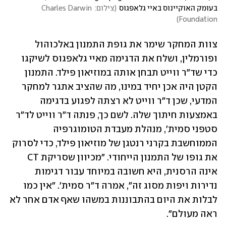
בעומק האוקיינוס באיי גלאפגוס
(
צילום: Charles Darwin 
)
Foundation
צוות המחקר שימר את גופת התמנון באלכוהול 
ופורמלין, ושלח את הדגימה מאיי גלאפגוס לשיקגו 
כדי שד"ר ווייט תבחן אותה במוזיאון פילד. התמנון 
הקטן היה אכן יחיד במינו, מה שהציב אתגר למחקר 
המדעי, שכן ד"ר ווייט לא רצתה לפגוע בדגימה 
באמצעות חיתוך שלה. לשם כך, פנתה ד"ר ווייט לד"ר 
סטפני סמית', מנהלת מעבדת הטומוגרפיה 
הממוחשבת בקרני רנטגן של מוזיאון פילד, כדי לסרוק 
את גופו של התמנון הייחודי. "מכיוון שסריקת CT 
אינה הרסנית, היא חשובה במיוחד עבור דגימות 
נדירות ויפות מסוג זה", אמרה ד"ר סמית'. "אין כמו 
לבלות את היום בהתבוננות במשהו שאף אדם אחר לא 
ראה מעולם".