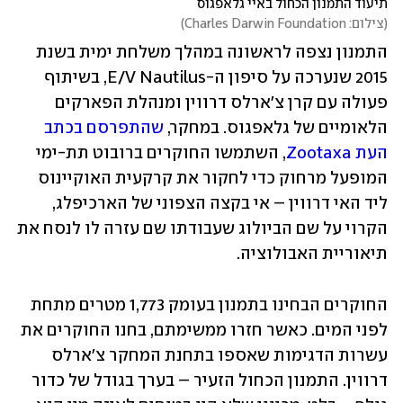
תיעוד התמנון הכחול באיי גלאפגוס
(
צילום: Charles Darwin Foundation
)
התמנון נצפה לראשונה במהלך משלחת ימית בשנת 
2015 שנערכה על סיפון ה-E/V Nautilus, בשיתוף 
פעולה עם קרן צ'ארלס דרווין ומנהלת הפארקים 
הלאומיים של גלאפגוס. במחקר, 
שהתפרסם בכתב 
העת Zootaxa
, השתמשו החוקרים ברובוט תת-ימי 
המופעל מרחוק כדי לחקור את קרקעית האוקיינוס 
ליד האי דרווין – אי בקצה הצפוני של הארכיפלג, 
הקרוי על שם הביולוג שעבודתו שם עזרה לו לנסח את 
תיאוריית האבולוציה.
החוקרים הבחינו בתמנון בעומק 1,773 מטרים מתחת 
לפני המים. כאשר חזרו ממשימתם, בחנו החוקרים את 
עשרות הדגימות שאספו בתחנת המחקר צ'ארלס 
דרווין. התמנון הכחול הזעיר – בערך בגודל של כדור 