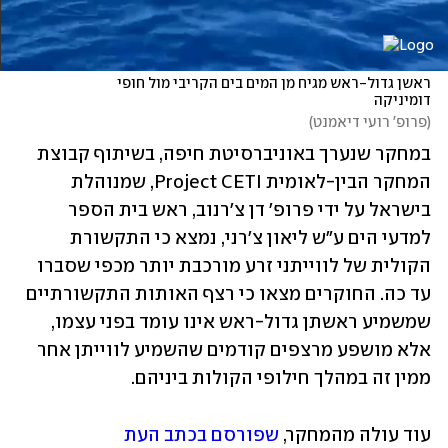
ראשן גדול-ראש מגיח מן המים בים הקריבי מול חופי 
דומיניקה
(
פרופ' רועי דיאמנט
)
במחקר שנערך באוניברסיטת חיפה, בשיתוף קבוצת 
המחקר הבין-לאומית Project CETI, שמנוהלת 
בישראל על ידי פרופ' דן צ'רנוב, ראש בית הספר 
למדעי הים ע"ש ליאון צ'רני, נמצא כי התקשורת 
הקולית של לווייתני זרע מורכבת יותר מכפי שסברו 
עד כה. החוקרים מצאו כי רצף האותות התקשורתיים 
שמשמיע ראשתן גדול-ראש אינו עומד בפני עצמו, 
אלא מושפע מרצפים קודמים שהשמיע לווייתן אחר 
ממין זה במהלך חילופי הקולות ביניהם.
עוד עולה מהמחקר, 
שפורסם בכתב העת 