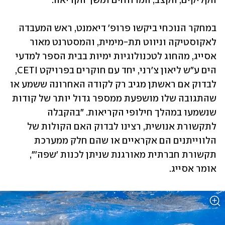
הקליקים, הקצב, המרווחים ומשך הקריאה.
במחקר הנוכחי ביקשו פרופ' דיאמנט, ראש המעבדה 
לאקוסטיקה וניווט תת-מימית, והמסטרנט מאור 
אסייג, מהחוג לטכנולוגיות ימיות בבית הספר למדעי 
הים ע"ש ליאון צ'רני, יחד עם חוקרים בפרויקט CETI, 
לבדוק אם ראשתן מגיב רק לקודה האחרונה ששמע או 
שהתגובה שלו מושפעת ממספר גדול יותר של קודות 
שנשמעו במהלך חילופי הקריאות. "בהקבלה 
לתקשורת אנושית, רצינו לבדוק האם הקולות של 
הלווייתנים הם אקראיים או שהם חלק ממערכת 
תקשורת חברתית מאורגנת שניתן לכנות 'שפה'", 
אומר אסייג.