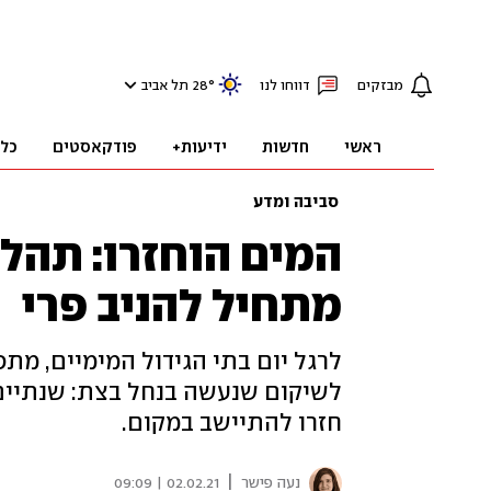
מבזקים
דווחו לנו
°
28
תל אביב
ראשי
חדשות
ידיעות+
פודקאסטים
כל
סביבה ומדע
המים הוחזרו: תהל
מתחיל להניב פרי
לרגל יום בתי הגידול המימיים, מת
לשיקום שנעשה בנחל בצת: שנתיים 
חזרו להתיישב במקום.
|
נעה פישר
02.02.21 | 09:09