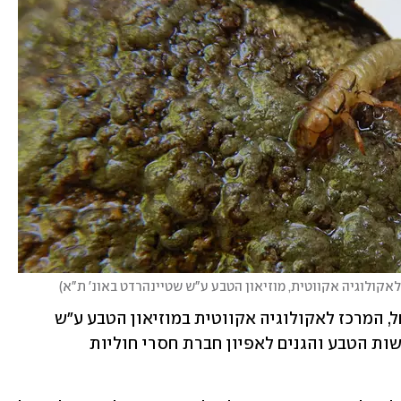
לאקולוגיה אקווטית, מוזיאון הטבע ע"ש שטיינהרדט באונ' ת"א
)
לאחר השלמת פרויקט הקצאת המים לנחל, המרכז לאקולוגיה אקווטית במוזיאון הטבע ע"ש 
שטיינהרדט ביצעו סקר משותף יחד עם רשות הטבע והגנים לאפיון חברת חסרי חוליות 