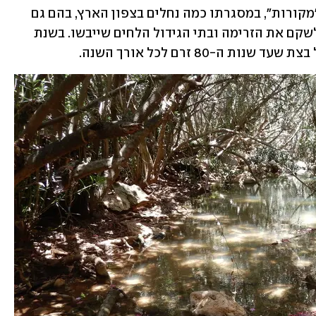
רשות הטבע והגנים, רשות המים וחברת "מקורות", במסגרתו כמה נחלים בצפון הארץ, בהם גם 
נחל בצת, יזכו למנת מים קבועה על מנת לשקם את הזרימה ובתי הגידול הלחים שייבשו. בשנת 