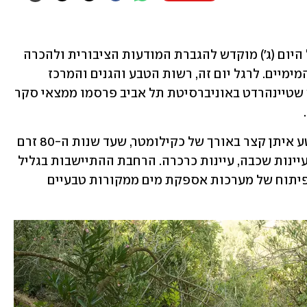
יום בתי הגידול המימיים הבין לאומי שחל היום (ג') מוקדש להגברת המודעות הציבורית ולהכרה 
בחשיבותם של מקווי המים ובתי הגידול המימיים. לרגל יום זה, רשות הטבע והגנים והמרכז 
לאקולוגיה אקווטית במוזיאון הטבע ע"ש שטיינהרדט באוניברסיטת תל אביב פרסמו ממצאי סקר 
נחל בצת הוא נחל אכזב ברובו, חוץ ממקטע איתן קצר באורך של כקילומטר, שעד שנות ה-80 זרם 
במשך כל השנה. נביעה זו הגיעה מכמה מעיינות שכבה, עיינות כרכרה. הרחבת ההתיישבות בגליל 
המערבי הביאה לגדילה בצריכת המים ולפיתוח של מערכות אספקת מים ממקורות טבעיים 