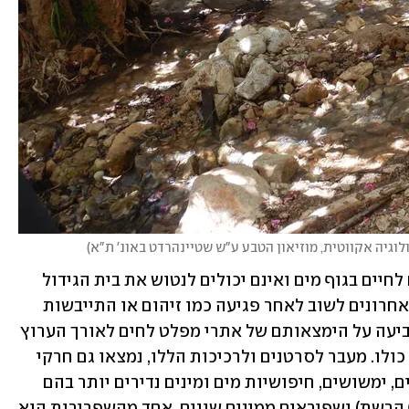
לוגיה אקווטית, מוזיאון הטבע ע"ש שטיינהרדט באונ' ת"א
)
בשל העובדה שסרטנים ורכיכות מוגבלים לחיים בגוף מים ואינם יכולים לנטוש את בית הגידול 
הלח, הם לרוב יהיו הראשונים להיפגע והאחרונים לשוב לאחר פגיעה כמו זיהום או התייבשות 
האפיק. הופעתם של אלו בנחל הבצת מצביעה על הימצאותם של אתרי מפלט לחים לאורך הערוץ 
שהיוו את הבסיס לחזרתם המהירה לנחל כולו. מעבר לסרטנים ולרכיכות הללו, נמצאו גם חרקי 
מים רבים בהם מינים נפוצים כמו בריומאים, ימשושים, חיפושיות מים ומינים נדירים יותר בהם 
זחלים של שעירי כנף (כמו הסוג שעירכנף הרשת) ושפיראים ממינים שונים. אחד מהשפרירות הוא 