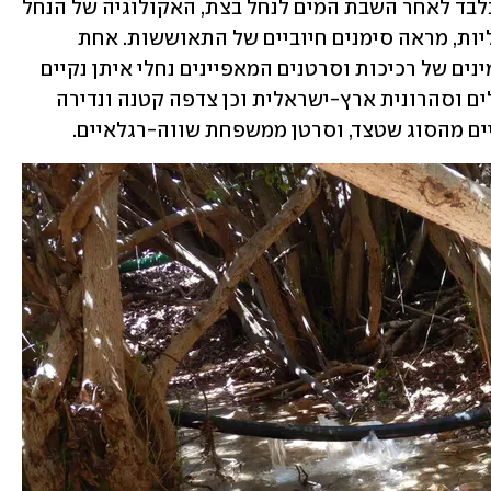
ממצאי הסקר הביולוגי הראו כי שנתיים בלבד לאחר השבת המים לנחל בצת, האקולוגיה של הנחל 
כפי שמשתקפת בהרכב חברת חסרי החוליות, מראה סימנים חיוביים של התאוששות. אחת 
ההפתעות הייתה הימצאותם של מספר מינים של רכיכות וסרטנים המאפיינים נחלי איתן נקיים 
בצפון הארץ, בהם החלזונות שחריר הנחלים וסהרונית ארץ-ישראלית וכן צדפה קטנה ונדירה 
יים מהסוג שטצד, וסרטן ממשפחת שווה-רגלאיים.