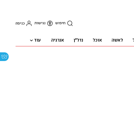
חיפוש
נגישות
כניסה
עוד
לאשה
אוכל
נדל"ן
אנרגיה