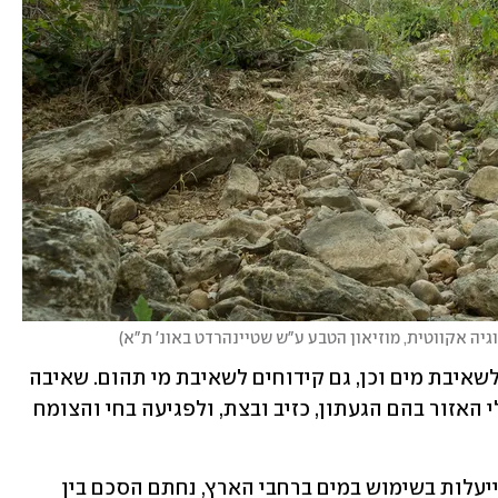
גיה אקווטית, מוזיאון הטבע ע"ש שטיינהרדט באונ' ת"א
)
חברת "מקורות" הקימה מפעלים גדולים לשאיבת מים וכן, גם קידוחים לשאיבת מי תהום. שאיבה 
זו גרמה להתייבשות קטעים נרחבים בנחלי האזור בהם הגעתון, כזיב ובצת, ולפגיעה בחי והצומח 
בעקבות עלייה בהיקף התפלת מי ים והתייעלות בשימוש במים ברחבי הארץ, נחתם הסכם בין 