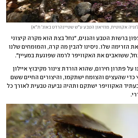
וגיה אקווטית, מוזיאון הטבע ע"ש שטיינהרדט באונ' ת"א
)
לפי יונתן הררי, אקולוג תחום מים מחוז צפון ברשות הטבע והגנים, "נחל בצת הוא מקרה קיצוני 
של מעיין שנבע לכל אורך השנה והפסיק את הזרימה שלו. ניסינו להבין מה קרה, והמומחים שלנו 
חל, ששואבים את האקוויפר לרמה שפוגעת במעיין".  
"עצי הדולב באזור התחילו למות, והחלטנו על פתרון חירום, שהוא הורדת צינור מקיבוץ איילון 
לנחל בצת. אנחנו מספקים לשם מים בקיץ כדי שהעצים והצומח ישתקמו, והיצורים החיים ששם 
יוכלו לשרוד ולהתקיים. אנחנו מקווים שבעתיד האקוויפר ישתקם ותהיה נביעה טבעית לאורך כל 
י. 