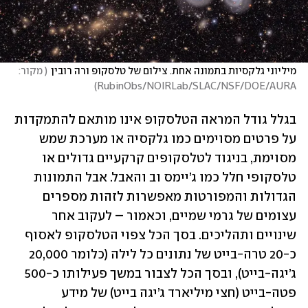
מיליוני גלקסיות בתמונה אחת. צילום של טלסקופ ורה רובין
(
 מקור: 
)
RubinObs/NOIRLab/SLAC/NSF/DOE/AURA
בגלל גודל המראה הטלסקופ אינו מותאם להתמקדות 
על פרטים מסוימים כמו גלקסיה או מערכת שמש 
מסוימת, בניגוד לטלסקופים קרקעיים גדולים או 
טלסקופי חלל כמו ג’יימס וב והאבל. אבל התמונות 
הגדולות והמפורטות מאפשרות לזהות מספרים 
עצומים של גרמי שמיים, וכאמור – לעקוב אחר 
שינויים ותהליכים. בסך הכל צפוי הטלסקופ לאסוף 
כ-20 טרה-בייט של נתונים כל לילה (כלומר 20,000 
ג’יגה-בייט), ובסך הכל לצבור במשך פעילותו כ-500 
פטה-בייט (חצי מיליארד ג’יגה בייט) של מידע 