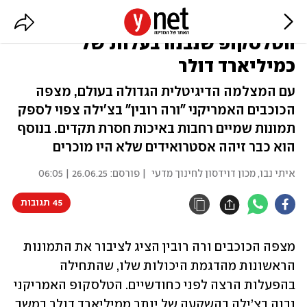
נחשפו התמונות הראשונות של
הטלסקופ שנבנה בעלות של
כמיליארד דולר
עם המצלמה הדיגיטלית הגדולה בעולם, מצפה
הכוכבים האמריקני "ורה רובין" בצ'ילה צפוי לספק
תמונות שמיים רחבות באיכות חסרת תקדים. בנוסף
הוא כבר זיהה אסטרואידים שלא היו מוכרים
איתי נבו, מכון דוידסון לחינוך מדעי
| פורסם:
26.06.25 | 06:05
45 תגובות
מצפה הכוכבים ורה רובין הציג לציבור את התמונות 
הראשונות מהדגמת היכולות שלו, שהתחילה 
בהפעלות הרצה לפני כחודשיים. הטלסקופ האמריקני 
נבנה בצ’ילה בהשקעה של יותר ממיליארד דולר במשך 