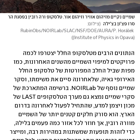
שמיים נקיים מזיהום אוויר וזיהום אור. טלסקופ ורה רובין בפסגת הר 
סרו פצ'ון בצ'ילה 
(
צילום: 
RubinObs/NOIRLab/SLAC/NSF/DOE/AURA/P. Horálek 
)
(Institute of Physics in Opava)
הנתונים הרבים מטלסקופ החלל יצטרפו לכמה 
פרויקטים למיפוי השמיים מהשנים האחרונות, כמו 
מפות שביל החלב המפורטות של טלסקופ החלל 
האירופי גאיה, שלאחרונה סיים את משימתו, וסקר 
שמיים נוסף של NOIRLab. ברשימה המתארכת של 
סקרי שמיים נמצא גם מערך הטלסקופים LAST של 
מכון ויצמן למדע, שהתחיל לפעול לאחרונה בדרום 
הארץ. הוא סורק חלקים קטנים יותר של השמיים 
מוורה רובין, אך חוזר לכל אזור כמה פעמים בלילה, 
כדי לזהות תופעות שמשתנות במהירות רבה, ומייצר 