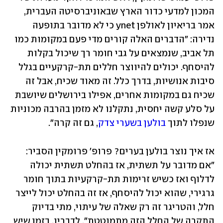
המכון למדעי כדור הארץ שבאוניברסיטה העברית, 
אמר בריאיון לאולפן ynet כי לא מדובר בתופעה 
נדירה: "הדברים האלה קורים מדי פעם במקומות כמו 
תל אביב, שנמצאים על גבי חומר רך שיכול בקלות 
להיסחף. יכולים להיווצר חללים תת-קרקעיים בגלל 
סיבות אנושיות, בדרך כלל. זה מאוד שכיח, אבל זה 
שכיח גם במקומות אחרים, אפילו בירושלים שיושבת 
על סלע קשה יחסית, נתקלנו לא מזמן בהרבה מכוניות 
שנפלו לתוך 
בולען בשערי צדק
, גם זה קרה".
אז איך נוצר בולען בערים? פרופ' פרומקין הסביר: 
"אם מדובר על תשתית, אז בהחלט תשתית יכולה 
לדלוף ואז כשיש זרימות תת-קרקעיות בתוך חומר 
גרגירי, שהוא יכול להיסחף, אז זה בהחלט יכול לייצר 
חלל, והטריגר זה רק שאלה של עיתוי, מתי בדיוק 
התקרה של החלל הזה מתמוטטת". לדבריו, בזמן שיש 