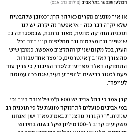
הבולען שנפער בתל אביב
(
צילום: נדב אבס
)
אז איך מונעים מקרים כאלה? קרן: "כמובן שלהבטיח 
שלא יקרה דבר כזה - אי אפשר, זה יקרה. יש לנו 
תוכנית תחזוקה מונעת, מאוד נרחבת, שבמסגרתה גם 
שוטפים וגם מצלמים וגם מחליפים קווי ביוב בכל 
העיר, בכל מקום שניתן והתקציב מאפשר. כמובן שיש 
פה צורך לאזן בין אינטרסים, כי מצד אחד עבודות 
התחזוקה האלה מפריעות לסדר הציבורי, כי צריך עוד 
פעם לסגור כבישים ולהפריע בעיר, שגם ככה עמוסה 
לעייפה".
קרן אמר כי בתל אביב יש 600 ק"מ של צנרת ביוב וכי 
במי אביבים פועלים לתחזוקה מונעת על פי תוכנית רב 
שנתית. "חלק גדול מהצנרת באמת מאוד ישן ואנחנו 
משקיעים קרוב ל-100 מיליון שקל בשנה בחידוש 