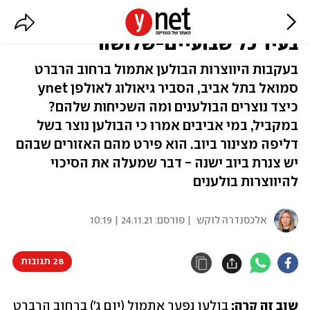
בולען נפער בכביש בת"א: "זה קורה
בעיר כל שבועיים-שלושה"
בעקבות היווצרות הבולען אתמול ברחוב הרברט
סמואל בתל אביב, הסביר גיאולוג לאולפן ynet
כיצד נוצרים הבולענים ומה השכיחות שלהם?
במקביל, במי אביבים אמרו כי הבולען נוצר בשל
דליפה מצינור ביוב. הוא פירט מהם האזורים שבהם
יש צנרת ביוב ישנה - דבר שמעלה את הסיכוי
להיווצרות בולענים
אלכסנדרה לוקש
| פורסם:
24.11.21 | 10:19
28 תגובות
שוב זה קרה:
 בולען נפער אתמול (יום ג') ברחוב הרברט 