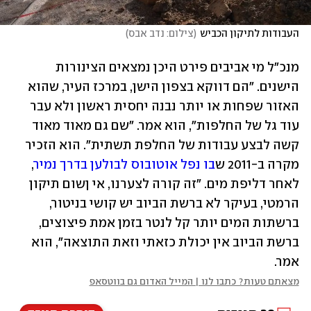
העבודות לתיקון הכביש
(
צילום: נדב אבס
)
מנכ"ל מי אביבים פירט היכן נמצאים הצינורות 
הישנים. "הם דווקא בצפון הישן, במרכז העיר, שהוא 
האזור שפחות או יותר נבנה יחסית ראשון ולא עבר 
עוד גל של החלפות", הוא אמר. "שם גם מאוד מאוד 
קשה לבצע עבודות של החלפת תשתית". הוא הזכיר 
מקרה ב-2011 ש
בו נפל אוטובוס לבולען בדרך נמיר
, 
לאחר דליפת מים. "זה קורה לצערנו, אי ןשום תיקון 
הרמטי, בעיקר לא ברשת הביוב יש קושי בניטור, 
ברשתות המים יותר קל לנטר בזמן אמת פיצוצים, 
ברשת הביוב אין יכולת כזאתי וזאת התוצאה", הוא 
אמר.
מצאתם טעות? כתבו לנו | המייל האדום גם בווטסאפ