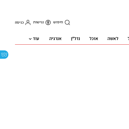
חיפוש
נגישות
כניסה
עוד
לאשה
אוכל
נדל"ן
אנרגיה