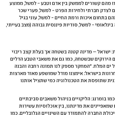
נתונים זמינים) - בתחומים הבאים: 55 אחוז מהם קשורים לממשק בין אדם וטבע - למשל, ממוצע 
זיהום אוויר גבוה, 21 אחוז נוספים קשורים לצדק חברתי ולחירות הפרט - למשל, פערי שכר 
מגדריים ואחוזי כליאה גבוהים, 16 אחוז מהם בתחום איכות ורמת החיים - למשל, עוני בגיל 
השלישי, ו-8 אחוז נוגעים לשיתוף פעולה בינלאומי - למשל, סודיות פיננסית גבוהה (מצב בעייתי, 
המחקר מצביע על תופעה בעייתית נוספת: ישראל – מדינה קטנה בשטחה אך בעלת קצב ריבוי 
טבעי גבוה - מנצלת עוד ועוד את השטחים הירוקים שבשטחה, כמו גם את משאבי הטבע הדלים 
שברשותה – למשל, גז טבעי ואוצרותיו של ים המלח. ״המחקר מספק לנו תמונה רחבה והבנה 
חשובה לתהליך שמתרחש ב-30 שנה האחרונות בישראל: אימצנו מודל שמושפע מאוד מארצות 
הברית, ושמעודד אותנו להיות חברה צרכנית שתופסת את הטכנולוגיה כמי שתציל אותנו 
לפי החוקר, המצב הזה עלול לחזור אלינו כמו בומרנג: הליקויים בניהול משאבים סביבתיים 
ואקולוגיים אלה, יחד עם פערים חברתיים שמאפיינים את מדינתנו, בין אוכלוסיות עשירות 
לעניות ובין מרכז לפריפריה – יגבילו את יכולת החברה להתמודד עם השינויים הגלובליים, כמו 