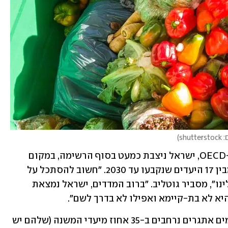
shutt
)
ועכשיו לחדשות הרעות: בקרב מדינות ה-OECD, ישראל ניצבת כמעט בסוף הרשימה, במקום 
ה-34 מתוך 38; וגם - לא השיגה אף יעד מבין 17 היעדים שנקבעו עד 2030. "חשוב להסתכל על 
התמונה הגדולה ועל מה שהיא אומרת עלינו", מסביר גוטליב. "ברוב המדדים, ישראל נמצאת 
יא לא בת-קיימא ואפילו לא בדרך לשם".
עוד עולה מהמחקר שלמדינת ישראל קיימים אתגרים נרחבים ב-35 אחוז מיעדי המשנה (שלהם יש 