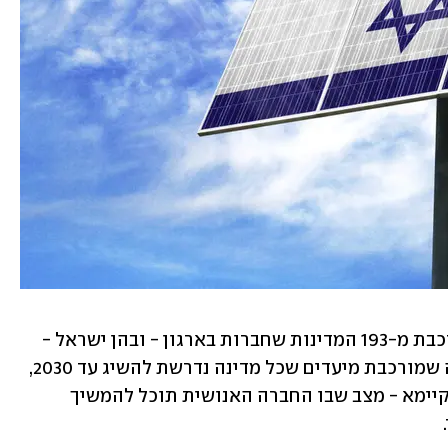
ב-2015 העצרת הכללית של האו"ם, שמורכבת מ-193 המדינות שחברות בארגון - ובהן ישראל - 
״: תוכנית פעולה שמורכבת מיעדים שכל מדינה נדרשת להשיג עד 2030, 
במטרה להוביל להתפתחות עולמית בת-קיימא - מצב שבו החברה האנושית תוכל להמשיך 