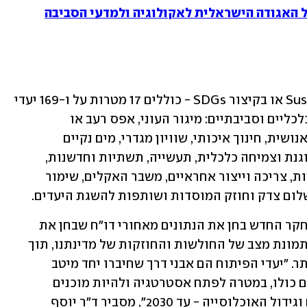
ל האגודה הישראלית לאקולוגיה ולמדעי הסביבה
היעדים, Sustainable Development Goals או בקיצור SDGs - כוללים 17 מטרות על ו-169 יעדי 
משנה במנעד רחב של נושאים חברתיים, כלכליים וסביבתיים: מיגור העוני, אפס רעב או 
אי-ביטחון תזונתי, בריאות טובה ורווחה אנושית, חינוך איכותי, שוויון מגדרי, מים נקיים 
ותברואה, אנרגיה זמינה ונקייה, עבודה הוגנת וצמיחה כלכלית, תעשייה, תשתיות וחדשנות, 
צמצום אי-השוויון, ערים וקהילות מקיימות, צריכה וייצור אחראיים, משבר האקלים, שימור 
שלום צדק וחוזק המוסדות ושותפות להשגת היעדים.
כדי להבין מה מצבנו בגזרת ה-SDGs, המחקר החדש בחן את הנתונים מאחורי דו"ח שבחן את 
התקדמות העולם נכון ל-2022 – והרכיב תמונת מצב של החולשות והחוזקות של מדינתנו, תוך 
שימוש בנתונים וההערכות העדכניים ביותר. ״יעדי הפיתוח הם אבני דרך שחיברו יחד מיטב 
החוקרים, המדענים ואנשי מקצוע מהעולם כולו, במטרה לפתח אסטרטגיה ולהיות מוכנים 
לאתגרים בינלאומיים כמו משבר האקלים וגידול האוכלוסייה - עד 2030״, מסביר ד״ר יוסף 