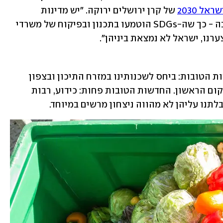
אל 2030
 של קרן ירושלים ירוקה. ״יש מדינות 
שלוקחות את התוכנית הזאת ברצינות רבה - כך שה-SDGs הוטמעו בתכנון ובפיקוח של משרדי 
נו, ישראל לא נמצאת ביניהן״.
אז איפה ישראל כן נמצאת? נתחיל בחדשות הטובות: ביחס לשכנותינו במזרח התיכון ובצפון 
אפריקה - במדד הכללי, ישראל ניצבת במקום הראשון. החדשות הטובות פחות: כידוע, רבות 
תנו עליהן לא מהווה ניצחון מרשים במיוחד.