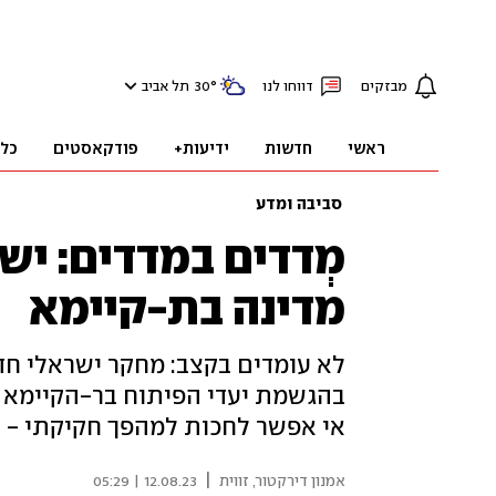
מבזקים
דווחו לנו
°
30
תל אביב
ראשי
חדשות
ידיעות+
פודקאסטים
כל
סביבה ומדע
מְדדים במדדים: י
מדינה בת-קיימא
לא עומדים בקצב: מחקר ישראלי חד
בהגשמת יעדי הפיתוח בר-הקיימא ש
אי אפשר לחכות למהפך חקיקתי - ו
|
אמנון דירקטור, זווית
12.08.23 | 05:29