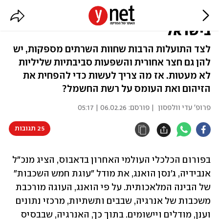
המחיר הסביבתי של חוות השרתים
בישראל
לצד התועלות הרבות שחוות השרתים מספקות, יש
להן גם חצר אחורית והשפעות סביבתיות שליליות
לא מעטות. אז מה צריך לעשות כדי להפחית את
הזיהום ואת העומס על רשת החשמל?
פרופ' עדי וולפסון
| פורסם:
06.02.26 | 05:17
25 תגובות
בפורום הכלכלי העולמי האחרון בדאבוס, הציג מנכ״ל 
אנבידיה, ג׳נסן הואנג, את מודל "עוגת חמש השכבות" 
של הבינה המלאכותית. על פי הואנג, העוגה מורכבת 
משכבות של אנרגיה, שבבים ותשתיות, מרכזי נתונים 
וענן, מודלים ויישומים. בתוך כך, האנרגיה, שבבסיס 