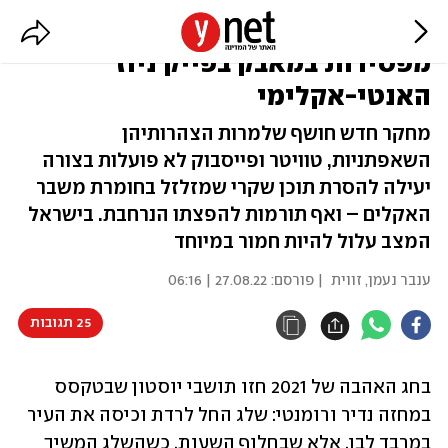
מחקר: הרשתות החברתיות
מפסידות במאבק בפייק ניוז
האנטי-אקלימי
מחקר חדש חושף שלמרות הצהרותיהן
השאפתניות, טוויטר ופייסבוק לא פועלות בצורה
יעילה להסרת תוכן שקרי שמזלזל בחומרת משבר
האקלים – ואף תורמות להפצתו הנרחבת. בישראל
המצב עלול להיות חמור במיוחד
ענבר נעמן, זווית
| פורסם:
27.08.22 | 06:16
25 תגובות
בחג האהבה של 2021 חזו תושבי יוסטון שבטקסס 
במחזה נדיר ורומנטי: שלג החל לרדת וכיסה את העיר 
במרבד לבן. אלא שבחלוף השעות, כשהשלג המשיך 