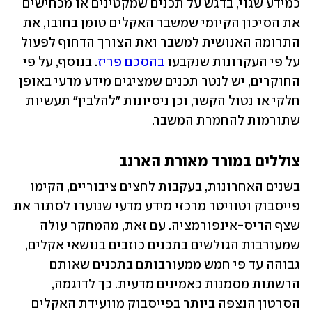
כמידע שגוי, בדגש על תכנים שמקטינים או מכחישים 
את הסיכון הקיומי שמשבר האקלים טומן בחובו, את 
התרומה האנושית למשבר ואת הצורך הדחוף לפעול 
על פי העקרונות שנקבעו 
בהסכם פריז
. בנוסף, על פי 
החוקרים, יש לנטר תכנים שמציגים מידע מדעי באופן 
חלקי או נטול הקשר, וכן ניסיונות "להלבין" תעשיות 
שתורמות להחמרת המשבר. 
צוללים במורד מאורת הארנב
בשנים האחרונות, בעקבות לחצים ציבוריים, הקימו 
פייסבוק וטוויטר מרכזי מידע מדעי שנועדו לסתור את 
שצף הדיס-אינפורמציה. עם זאת, מהמחקר עולה 
שמעורבות הגולשים בתכנים כוזבים בנושאי אקלים, 
גבוהה עד פי חמש ממעורבותם בתכנים שאותם 
הרשתות מסמנות כאמינים מדעית. כך לדוגמה, 
הסרטון הנצפה ביותר בפייסבוק מוועידת האקלים 