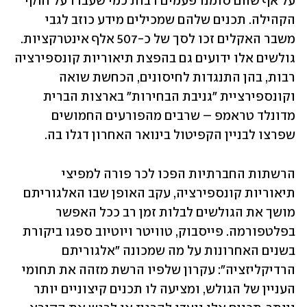
על אף שהם סומנו פעמים רבות כמי שעברו על חוקי 
הקהילה. תכנים שלהם שמכילים מידע כוזב לגבי 
משבר האקלים זכו לסך של כ-507 אלף אינטרקציות. 
גולשים אלו ידועים גם בהפצת תיאוריות קונספירציה 
רבות, בהן התנגדות לחיסונים, הכחשת שואה 
וקונספירציית "גניבת הבחירות" בארצות הברית 
מדונלד טראמפ – שרבים מהפורעים החמושים 
שפרצו לבניין הקפיטול בינואר האחרון דגלו בה.
הרשתות החברתיות הפכו לכר פורה למפיצי 
תיאוריות קונספירציה, עקב האופן שבו האלגוריתם 
מושך את הגולשים לבלות זמן רב ככל האפשר 
בפלטפורמה. פייסבוק, טוויטר ויוטיוב ספגו ביקורת 
בשנים האחרונות על מה שמכונה "אלגוריתם 
הרדיקליזציה": עקרון שלפיו הרשת מזהה את תחומי 
העניין של הגולש, ומציעה לו תכנים קיצוניים יותר 