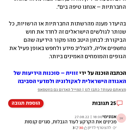
החברתיות – אנחנו טיפה בים". 
בהיעדר מענה מהרשתות החברתיות או הרשויות, כל 
שנותר לגולשים הישראלים זה לחדד את חוש 
הביקורת: לבחון היטב מהו מקור הידיעה שהם 
נחשפים אליה, להצליב מידע ולחפש באופן פעיל את 
הגופים והמומחים האמינים ביותר.
הכתבה הוכנה על ידי 
זווית – סוכנות הידיעות של 
האגודה הישראלית לאקולוגיה ולמדעי הסביבה
מצאתם טעות? כתבו לנו | המייל האדום גם בווטסאפ
25
תגובות
הוספת תגובה
אנונימי
18:00 | 27.08.22
אנ
מכינים את הקרקע לעוד הגבלות, סגרים קנסות
וסחיטת אזרחים
להצטרף לדיון
30
3