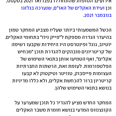
אירועים: הסופות שהתחוללו בפברואר 2021 בטקסס, 
וכן 
ועידת האקלים של האו"ם, שנערכה בגלזגו 
בנובמבר 2021
.
הכשל המשמעותי ביותר שעליו מצביע המחקר טמון 
בהיעדר הגדרה מספקת ל"פייק ניוז" בתחומי האקלים. 
יוטיוב, גוגל ופינטרסט היו היחידות שקבעו רשימה 
של קריטריונים מובהקים להגדרת תוכן "מכחיש 
אקלים", ואף הטמיעו אותן בתנאי השימוש של 
הפלטפורמות. לעומת זאת, הרשתות החברתיות 
העצומות פייסבוק, טוויטר וטיקטוק לא קבעו 
קריטריון ברור להכחשת אקלים, ולא כללו מדיניות 
בנושא בתנאי השימוש שלהן. 
המחקר החדש מציע להגדיר כל תוכן שמערער על 
הקונצנזוס המדעי בנושא חומרת משבר האקלים 