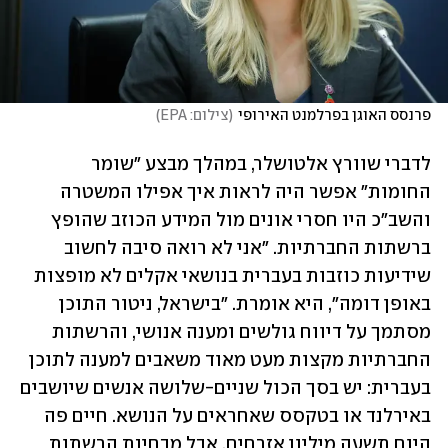
פרנסס האוגן בפרלמנט האירופי
(
צילום: EPA
)
לדברי שוורץ אלטושלר, במהלך מבצע "שומר 
החומות" אפשר היה לראות איך אפילו המשטרה 
והשב"כ היו חסרי אונים מול המידע הכוזב שהופץ 
ברשתות החברתיות. "אני לא רואה סיבה לחשוב 
שידיעות כוזבות בעברית בנושאי אקלים לא מופצות 
באופן דומה", היא אומרת. "בישראל, ניטור התוכן 
מסתמך על דיווח גולשים ומענה אנושי, והרשתות 
החברתיות מקצות מעט מאוד משאבים למענה לתוכן 
בעברית: יש בסך הכול שניים-שלושה אנשים שיושבים 
באירלנד או בטקסס שאחראים על הנושא. חיים פה 
היום תשעה מיליון אזרחים, אבל מבחינת הרשתות 