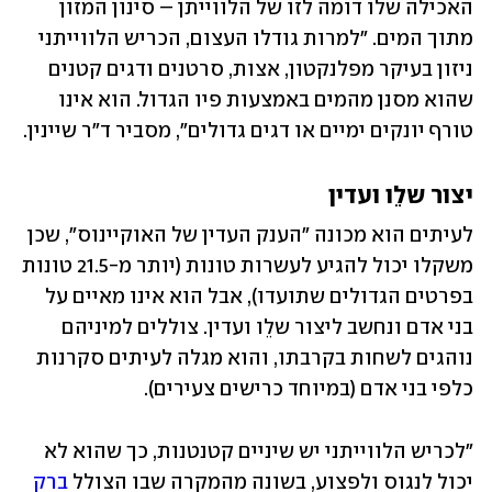
האכילה שלו דומה לזו של הלווייתן – סינון המזון 
מתוך המים. "למרות גודלו העצום, הכריש הלווייתני 
ניזון בעיקר מפלנקטון, אצות, סרטנים ודגים קטנים 
שהוא מסנן מהמים באמצעות פיו הגדול. הוא אינו 
טורף יונקים ימיים או דגים גדולים", מסביר ד"ר שיינין.
יצור שלֵו ועדין
לעיתים הוא מכונה "הענק העדין של האוקיינוס", שכן 
משקלו יכול להגיע לעשרות טונות (יותר מ-21.5 טונות 
בפרטים הגדולים שתועדו), אבל הוא אינו מאיים על 
בני אדם ונחשב ליצור שלֵו ועדין. צוללים למיניהם 
נוהגים לשחות בקרבתו, והוא מגלה לעיתים סקרנות 
כלפי בני אדם (במיוחד כרישים צעירים).
"לכריש הלווייתני יש שיניים קטנטנות, כך שהוא לא 
יכול לנגוס ולפצוע, בשונה מהמקרה שבו הצולל 
ברק 