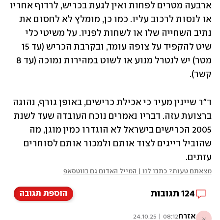
ארבעה מטרים לפחות ואין לגעת בכריש, לרדוף אחריו 
או לנסות לרכוב עליו. כמו כן, מומלץ לא לחסום את 
נתיב השחייה שלו או לשחות לפניו. על משיטי כלי 
שיט להקפיד על צופה עומד, ובקרבת הכריש (עד 15 
מטר) יש לנטרל מנוע או לשוט במהירות נמוכה (עד 8 
קשר).
ד"ר שיינין מעיר כי אכילת כרישים, באופן גורף, נהוגה 
ברצועת עזה. דבריו נאמרים נוכח העובדה שעד לשנת 
2005 הכרישים בישראל לא הוגדרו כמין מוגן, מה 
שהוביל דייגים לצוד אותם ולמכור אותם לסוחרים 
עזתים.
מצאתם טעות? כתבו לנו | המייל האדום גם בווטסאפ
124
תגובות
הוספת תגובה
אזרח
08:12 | 24.10.25
א