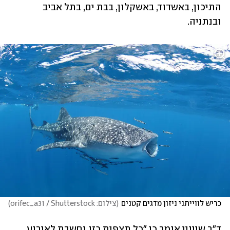
התיכון, באשדוד, באשקלון, בבת ים, בתל אביב 
ובנתניה.
כריש לווייתני ניזון מדגים קטנים
(
צילום: orifec_a31 / Shutterstock
)
ד"ר שיינין אומר כי "כל תצפית כזו נחשבת לאירוע 