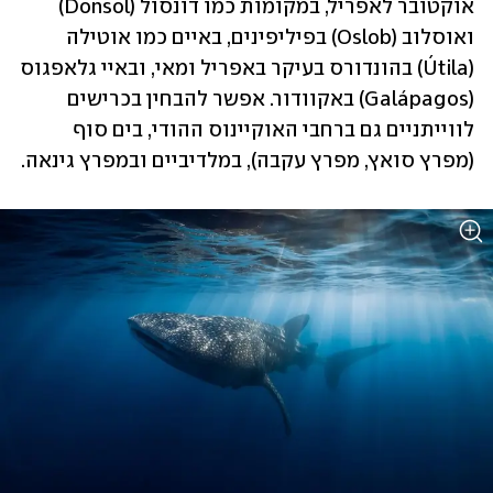
אוקטובר לאפריל, במקומות כמו דונסול (Donsol) 
ואוסלוב (Oslob) בפיליפינים, באיים כמו אוטילה 
(Útila) בהונדורס בעיקר באפריל ומאי, ובאיי גלאפגוס 
(Galápagos) באקוודור. אפשר להבחין בכרישים 
לווייתניים גם ברחבי האוקיינוס ההודי, בים סוף 
(מפרץ סואץ, מפרץ עקבה), במלדיביים ובמפרץ גינאה.