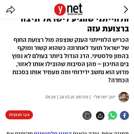
הענק העדין: סיפורו של הכריש
הלווייתני שהגיע לישראל וניצוד
ברצועת עזה
הכריש הלווייתני הענק שנצפה מול רצועת החוף
של ישראל תועד לאחרונה כשהוא קשור ומוקף
בהמון פלסטיני. הדג הגדול ביותר בעולם לא נפוץ
בים התיכון – מהן הסיבות שהובילו אותו לאזור,
מדוע הוא נחשב ידידותי ומה מעמיד אותו בסכנת
הכחדה?
יוגב ישראלי
| פורסם:
24.10.25 | 04:29
124 תגובות