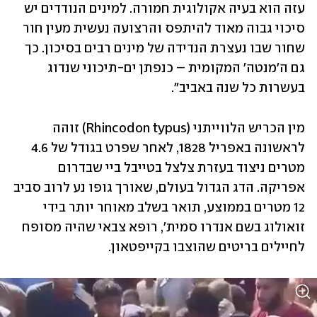
עזה הוא בעיה אקולוגית חמורה. למינים הנודדים יש 
סיכוי גבוה מאוד להיתפס והרצועה נעשית מעין חור 
שחור שבו נעצרת הנדידה של מינים רבים בסיכון. כך 
גם ה'מנטה' המקומית – כנפתן ים-תיכוני שנדוג 
בעשרות כל שנה באביב".
מין הכריש הלווייתני (Rhincodon typus) זוהה 
לראשונה באפריל 1828, לאחר שפרט בגודל של 4.6 
מטרים ניצוד בעזרת צלצל בטייבל ביי שבדרום 
אפריקה. הדג הגדול בעולם, שאורך גופו נע לרוב סביב 
12 מטרים בממוצע, תואר בשלב מאוחר יותר בידי 
זואולוג בשם אנדרו סמית', רופא צבאי שהיה מסופח 
לחיילים בריטים שהוצבו בקייפטאון.