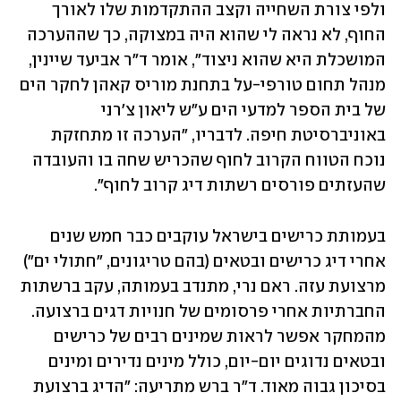
ולפי צורת השחייה וקצב ההתקדמות שלו לאורך 
החוף, לא נראה לי שהוא היה במצוקה, כך שההערכה 
המושכלת היא שהוא ניצוד", אומר ד"ר אביעד שיינין, 
מנהל תחום טורפי-על בתחנת מוריס קאהן לחקר הים 
של בית הספר למדעי הים ע"ש ליאון צ'רני 
באוניברסיטת חיפה. לדבריו, "הערכה זו מתחזקת 
נוכח הטווח הקרוב לחוף שהכריש שחה בו והעובדה 
שהעזתים פורסים רשתות דיג קרוב לחוף".
בעמותת כרישים בישראל עוקבים כבר חמש שנים 
אחרי דיג כרישים ובטאים (בהם טריגונים, "חתולי ים") 
מרצועת עזה. ראם נרי, מתנדב בעמותה, עקב ברשתות 
החברתיות אחרי פרסומים של חנויות דגים ברצועה. 
מהמחקר אפשר לראות שמינים רבים של כרישים 
ובטאים נדוגים יום-יום, כולל מינים נדירים ומינים 
בסיכון גבוה מאוד. ד"ר ברש מתריעה: "הדיג ברצועת 