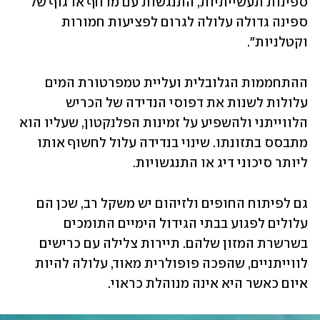
ספינות תעשייתיות, התנגשות עם מדחף או גוף של 
ספינה גדולה עלולה לגרום לפציעות חמורות 
וקטלניות".
ההתחממות הגלובלית ועליית טמפרטורת המים 
עלולות לשנות את דפוסי הנדידה של הכריש 
הלווייתני ולהשפיע על זמינות הפלנקטון, שעליו הוא 
מתבסס בתזונתו. שינוי בנדידה עלול לחשוף אותו 
ליותר סיכוני דיג או התנגשויות.
גם לפיתוח החופים ולזיהום יש משקל רב, שכן הם 
עלולים לפגוע בבתי הגידול הימיים התומכים 
בשרשרת המזון שלהם. תיירות צלילה עם כרישים 
לווייתניים, שהפכה פופולרית מאוד, עלולה להיות 
איום כאשר היא אינה מנוהלת כראוי.