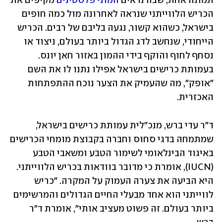
תמונה אחת, שבה נראים 
המוני פלסטינים
 מקיפים את 
הכריש הלווייתני שנראה לאחרונה מול כמה חופים 
בישראל, כשהוא קשור, נגעה בליבם של רבים. הכריש 
הייחודי, שנחשב לדג הגדול ביותר בעולם, ניצוד או 
נסחף לחוף והוקף בידי ההמון באזור חאן יונס. 
בעמותת כרישים בישראל אפילו נתנו לו את השם 
"אופק", מה שהעמיק את הצער נוכח ההתפתחות 
האכזרית.
ד"ר עדי ברש, מנכ"לית עמותת כרישים בישראל, 
שמתמחה בדגי סחוס וחברה בקבוצת מומחי הכרישים 
באיגוד הבינלאומי לשימור הטבע ומשאבי הטבע 
(IUCN), אומרת כי מדובר בוודאות בכריש הלווייתני. 
היא הביעה את צערה העמוק על המקרה. "כריש 
לווייתני הוא אחד מבעלי החיים הגדולים והמרשימים 
ביותר בעולם. זה פשוט מעציב אותי", אומרת ד"ר 