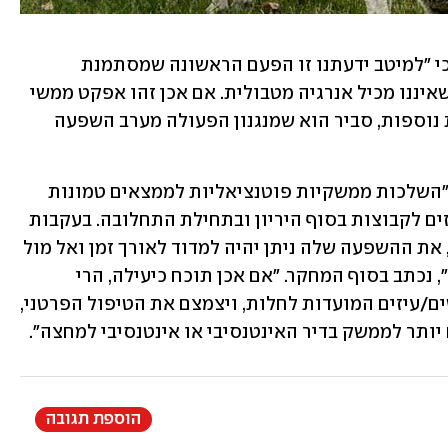
החוקרים ממשרד החקלאות התגאו בכך כי "למיטב ידעתנו זו הפעם הראשונה שמסתמנת 
השפעה מטבולית בניסוי מבוקר לטיפול שאיננו מכיל אנרגיה מטבולית. אם אכן זהו אפקט ממשי 
כפי שיצטרך להתבסס בתצפיות עתידיות נוספות, סביר הוא שמנגנון הפעולה מערב השפעה 
החוקרים כתבו כי המחקר צפוי להימשך. "השלכות ממשקיות פוטנציאליות לממצאים טמונות 
בהיתכנות לצריכה וולנטרית של מים מוגזים לקבוצות בסוף היריון ובתחילת התחלובה. בעקבות 
מחקר זה ביססנו כזו מערכת בדיר וולקני, את ההשפעה שלה ניתן יהיה למדוד לאורך זמן ואל מול 
קבוצות ביקורת הצורכות מים לא מוגזים", נכתב בסוף המחקר. "אם אכן תוכח כיעילה, הרי 
שגישה זו תחסוך את הצורך באיתור כבשים/עיזים המועדות לחלות, ויצמצם את הטיפול הפרטני, 
יותר לממשק בדיר האינטנסיבי או אינטנסיבי למחצה".
הוספת תגובה