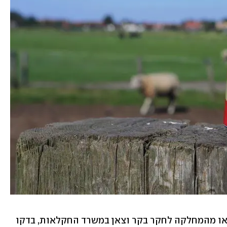
במחקר, שבראשו עמדה דורית כבביה לנדאו מהמחלקה לחקר בקר וצאן במשרד החקלאות, בדקו 