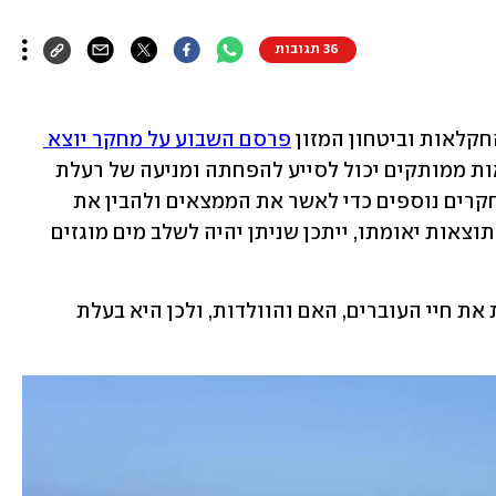
36 תגובות
קלאות וביטחון המזון 
פרסם השבוע על מחקר יוצא 
, שהמסקנה בו היא ששימוש במשקאות ממותקים יכול לסייע להפחתה ומניעה של רעלת 
הריון בצאן. החוקרים אמרו כי נדרשים מחקרים נוספים כדי לאשר את הממצאים ולהבין את 
המנגנונים הפיזיולוגיים המעורבים. אם התוצאות יאומתו, ייתכן שניתן יהיה לשלב מים מוגזים 
רעלת הריון היא מחלה מטבולית המסכנת את חיי העוברים, האם והוולדות, ולכן היא בעלת 