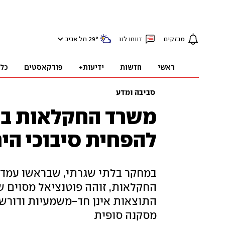
מבזקים
דווחו לנו
°
29
תל אביב
ראשי
חדשות
ידיעות+
פודקאסטים
כל
סביבה ומדע
משרד החקלאות בדק
להפחית סיבוכי היר
במחקר בלתי שגרתי, שבראשו עמד
החקלאות, זוהה פוטנציאל מסוים ש
התוצאות אינן חד-משמעיות ודורשו
מסקנה סופית