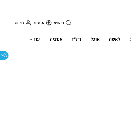
חיפוש
נגישות
כניסה
עוד
לאשה
אוכל
נדל"ן
אנרגיה