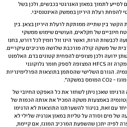
החוקרים האם משקאות ממותקים עשויים לסייע לתמוך במאזן האנרגטי בכבשים, ולכן בשל 
י להפחת רעלת היריון בממשק האינטנסיבי.
החוקרים הסבירו מדוע החליטו לבדוק את הקשר בין שתייה ממותקת לרעלת היריון בצאן. בין 
היתר נכתב במחקר כי "על בסיס דיווחי שטח חיוביים של חקלאים, העושים שימוש ממשקי 
במשקה קולה כתוסף אנרגיה הניתן בהגמעה לכבשות הרות, ואשר הינו זול וזמין לכל דורש, בחנו 
במחקר זה את ההשערה שההשפעה החיובית של משקה קולה מורכבת שלושה מרכיבים עיקריים. 
האחד הוא מים, אשר השפעתם על ריבוי שתן ידועה ולכן מצופים להפחית קטונים בדם. האלמנט 
השני והטריוויאלי הוא המרכיב הסוכרי במקרה זה HFCS המצופה לספק חומר גלוקוגני 
להפחתה של היפוגליקמיה וגם היפרקטונמיה. הגורם השלישי שהסתמן בתוצאות הפרלימינריות 
 במשקה".
במחקר נכתב עוד כי "התוצאות מניסוי זה הדגימו שאכן ניתן לשחזר את כל האפקט החיובי של 
משקה קולה על היפוגליקמיה ועל היפרקטונמיה באמצעות משקה המכיל את אותה הכמות של 
המרכיב הסוכרי (HFCS) והמרכיב המוגז. יחד עם זאת, בניגוד להשערתנו התוצאות לא הדגימו 
אפקט מובהק למרכיב המוגז, שכן ההשפעה של מים וסודה על טליות במאזן אנרגיה שלילי לא 
הייתה שונה. תוצאות אלה העלו את השערה לפיה יתכן שהשפעת המרכיב המוגז, אם קיימת, 