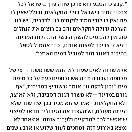
"נקבע כי הטבע הוא צרכן שווה ערך בישראל לכל 
צרכני המים בישראל, כולל החקלאים, ובגלל שאין לו 
פה ואין לו לובי תמיד לוקחים לו". לדבריה, "יש לנו 
הערכה גדולה לחקלאים והם גם רוצים את הנחלים 
פה. אין להם מים להשקיה בשל התנהלות המדינה 
והיא זו צריכה לפצות אותם, וכבר אתמול לטפל 
בחיבור האזור הזה למוביל המים הארצי". 
אלא שהחקלאים שעוד לא התאוששו משנה וחצי של 
מלחמה ועבודה תחת אש נלחמים כעת על כל טיפת 
מים. "נכון לדקה זו", אומר גרשוביץ במרירות, "אף 
גורם במדינה – לא משרד הגנת הסביבה, ולא האוצר, 
ולא החקלאות –אמר שהוא מכיר בכך שזו שנה שלא 
הייתה מעולם, וש'תעצרו את הגידולים ונדאג לפיצוי 
שיאפשר לכם להתקיים ולעבור אותה'. אף אחד לא 
נמצא באירוע הזה, ומחכים לעוד שלוש או ארבע שנים 