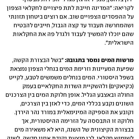
לקריאה: "המדינה חייבת לתת פיצויים לחקלאי הצפון 
על ההפסדים הצפויים שוב. אם רוצים ביטחון תזונתי 
ושהמחרשה תעבוד עד קצה הגבול, חייבים להבטיח 
שהם יוכלו להמשיך לעבוד ולגדל פה את החקלאות 
הישראלית".
מרשות המים נמסר בתגובה: 
"בשל הבצורת הקשה, 
שפיעת המעיינות וזרימת המים בנחלי הצפון נמצאת 
בשפל היסטורי. המים בנחלים משמשים לטבע, לקייט 
(כקיאקים) ולהשקיית השדות החקלאיים בעמק 
החולה ובאצבע הגליל. אופן חלוקת המים בין הצרכנים 
השונים נקבע בכללי המים, כדי לאזן בין הצרכים, 
וקובע את הספיקה המינימאלית במורד נהר הירדן. 
חלוקה זו התבססה על הזרימה ההיסטורית, אך 
בבצורת הקיצונית של השנה, היא לא משאירה מים 
לשימוש חקלאי. לכן מוצעת נקודת איזון חדשה, לשנה 