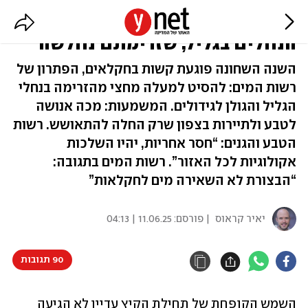
החקלאות מול הטבע: הקרב על מי
הנחלים בגליל, שזרימתם נחלשה
השנה השחונה פוגעת קשות בחקלאים, הפתרון של
רשות המים: להסיט למעלה מחצי מהזרימה בנחלי
הגליל והגולן לגידולים. המשמעות: מכה אנושה
לטבע ולתיירות בצפון שרק החלה להתאושש. רשות
הטבע והגנים: “חסר אחריות, יהיו השלכות
אקולוגיות לכל האזור”. רשות המים בתגובה:
“הבצורת לא השאירה מים לחקלאות”
יאיר קראוס
| פורסם:
11.06.25 | 04:13
90 תגובות
השמש הקופחת של תחילת הקיץ עדיין לא הגיעה 