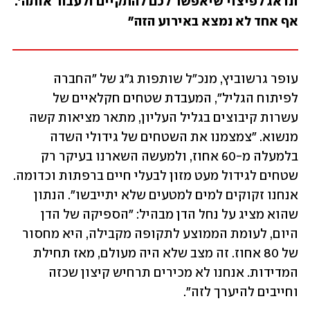
ונדאג לפיצוי שיאפשר לכם להתקיים ולעבור אותה'. 
אף אחד לא נמצא באירוע הזה"
עופר גרשוביץ, מנכ"ל שותפות ג"ג של "החברה 
לפיתוח הגליל", המעבדת שטחים חקלאיים של 
עשרות קיבוצים בגליל העליון, מתאר מציאות קשה 
מנשוא. "צמצמנו את השטחים של גידולי השדה 
בלמעלה מ-60 אחוז, ולמעשה השארנו בעיקר רק 
שטחים לגידול מעט מזון לבעלי חיים ברפתות וכדומה. 
אנחנו זקוקים למים למטעים שלא יתייבשו". הנתון 
שהוא מציג על נחל הדן מבהיל: "הספיקה של הדן 
היום, לעומת הממוצע לתקופה מקבילה, היא מחסור 
של 80 אחוז. זה מצב שלא היה מעולם, מאז תחילת 
המדידות. אנחנו לא מכירים תרחיש קיצון שכזה 
וחייבים להיערך לזה".