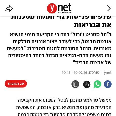
דיווח: טראמפ יבטל את הקביעה
שלפיה פליטות גזי חממה מסכנות
את הבריאות
ב"וול סטריט ג'ורנל" דווח כי הקביעה מימי הנשיא
אובמה תבוטל, כדי לעודד ייצור אנרגיה מדלקים
מאובנים. מנהל הסוכנות להגנת הסביבה: "למעשה
זהו מעשה הדה-רגולציה הגדול ביותר בהיסטוריה
של ארצות הברית"
ynet
| פורסם:
10.02.26 | 10:43
29 תגובות
ממשל טראמפ מתכנן לבטל השבוע את הקביעה 
המדעית מתקופת הנשיא ברק אובמה, המשמשת 
בסיס משפטי להסדרת פליטות גזי חממה ברמה 