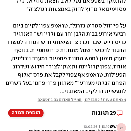
להתמקד בשפע אנרגטי, לא בהוצאת סוגי אנרגיה 
מסוימים אל מחוץ לחוק באמצעות רגולציה".
על פי "וול סטריט ג'ורנל", טראמפ צפוי לקיים ביום 
רביעי אירוע בבית הלבן יחד עם זלדין ושר האנרגיה 
כריס רייט, שבו יוכרז צו נשיאותי חדש המורה למשרד 
ההגנה לרכוש חשמל מתחנות כוח פחמיות. בנוסף, 
יוענק מימון לחמש תחנות פחמיות במערב וירג'יניה, 
אוהיו, צפון קרוליינה וקנטקי לצורך חידוש ושדרוג 
הפעילות. טראמפ אף צפוי לקבל את פרס "אלוף 
הפחם הבלתי מעורער" מארגון פרו-פחמי בעל קשרים 
לתעשיית הדלקים המאובנים.
מצאתם טעות? כתבו לנו | המייל האדום גם בווטסאפ
29
תגובות
הוספת תגובה
שש
13:19 | 10.02.26
ש