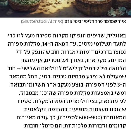
איור שמדמה סחר חליפין בימי קדם
(
איור: Shutterstock AI
)
באנגליה, שריפים הנפיקו מקלות ספירה מעץ לוז כדי 
לתעד תשלומי מיסים. עד המאה ה-14, מקלות ספירה 
נפוצו בדרכים דומות לאגרות חוב שהונפק על ידי 
המדינה. מקל אחד, באורך 2.4 מטרים, אף מתעד 
הלוואה של 1.2 מיליון ליש"ט לוויליאם השלישי – חוב 
שמעולם לא נפרע מבחינה טכנית. בסין, החל מהמאה 
ה-3 לפני הספירה, בוצע מעקב אחר תשלומי תבואה 
ומשי באמצעות מקלות ספירה שהוכנו מבמבוק. 
לעומת זאת, בציוויליזציית המאיה מקלות ספירה 
שהוכנו מעצמות מופיעים בתקופה הקלאסית 
המאוחרת (600-900 לספירה), כך עולה מאיורים 
קדומים וקבורות מלכותיות. הם סימלו חובות 