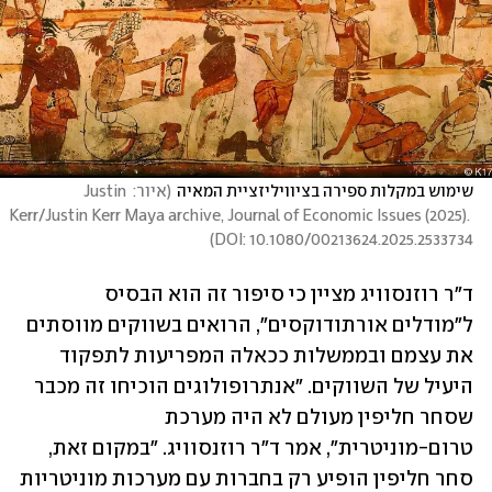
שימוש במקלות ספירה בציוויליזציית המאיה
(
איור: Justin 
Kerr/Justin Kerr Maya archive, Journal of Economic Issues (2025). 
)
DOI: 10.1080/00213624.2025.2533734
ד"ר רוזנסוויג מציין כי סיפור זה הוא הבסיס 
ל"מודלים אורתודוקסים", הרואים בשווקים מווסתים 
את עצמם ובממשלות ככאלה המפריעות לתפקוד 
היעיל של השווקים. "אנתרופולוגים הוכיחו זה מכבר 
שסחר חליפין מעולם לא היה מערכת 
טרום-מוניטרית", אמר ד"ר רוזנסוויג. "במקום זאת, 
סחר חליפין הופיע רק בחברות עם מערכות מוניטריות 