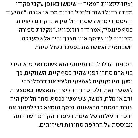
וציוויליזציית המאיה – שימשו באופן עקבי פקידי 
מדינה כדי לרשום ולבטל חובות מס או אגרה. "התיעוד 
ההיסטורי מראה שסחר חליפין אינו קודם ליצירת 
כסף פיננסי", אמר ד"ר רוזנסוויג. "מקלות ספירה 
מזכירים לנו שכסף אינו מצרך נדיר אלא מערכת 
חשבונאית המושרשת בסמכות פוליטית".
הסיפור הכלכלי הדומיננטי הוא פשוט ואינטואיטיבי: 
בני אדם סחרו לפני שהיה כסף קיים. השווקים, כך 
נטען, היו זקוקים לאמצעי חליפי אוניברסלי כדי 
לאפשר זאת, ולכן סחר החליפין התאפשר באמצעות 
זהב או מלח, למשל, ששימשו ככסף. סחר חליפין היה 
צורת המסחר הראשונה, וכסף הומצא כדי לפתור את 
חוסר היעילות של שיטת המסחר הקדומה שהייתה 
מבוססת על החלפת סחורות ושירותים.