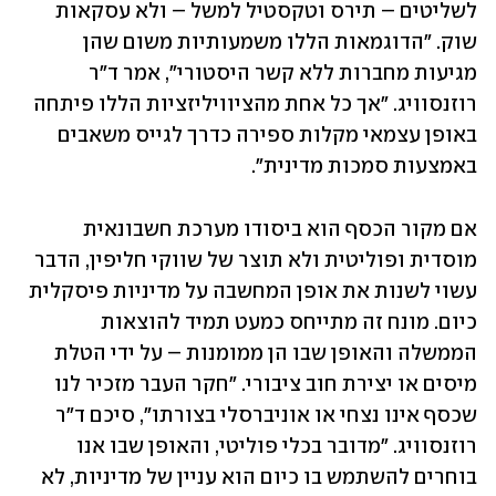
לשליטים – תירס וטקסטיל למשל – ולא עסקאות 
שוק. "הדוגמאות הללו משמעותיות משום שהן 
מגיעות מחברות ללא קשר היסטורי", אמר ד"ר 
רוזנסוויג. "אך כל אחת מהציוויליזציות הללו פיתחה 
באופן עצמאי מקלות ספירה כדרך לגייס משאבים 
באמצעות סמכות מדינית".
אם מקור הכסף הוא ביסודו מערכת חשבונאית 
מוסדית ופוליטית ולא תוצר של שווקי חליפין, הדבר 
עשוי לשנות את אופן המחשבה על מדיניות פיסקלית 
כיום. מונח זה מתייחס כמעט תמיד להוצאות 
הממשלה והאופן שבו הן ממומנות – על ידי הטלת 
מיסים או יצירת חוב ציבורי. "חקר העבר מזכיר לנו 
שכסף אינו נצחי או אוניברסלי בצורתו", סיכם ד"ר 
רוזנסוויג. "מדובר בכלי פוליטי, והאופן שבו אנו 
בוחרים להשתמש בו כיום הוא עניין של מדיניות, לא 