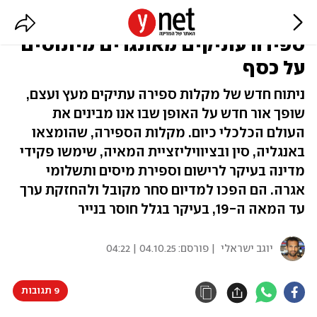
על פני שלוש תרבויות: מקלות
ספירה עתיקים מאתגרים מיתוסים
על כסף
ניתוח חדש של מקלות ספירה עתיקים מעץ ועצם,
שופך אור חדש על האופן שבו אנו מבינים את
העולם הכלכלי כיום. מקלות הספירה, שהומצאו
באנגליה, סין ובציוויליזציית המאיה, שימשו פקידי
מדינה בעיקר לרישום וספירת מיסים ותשלומי
אגרה. הם הפכו למדיום סחר מקובל ולהחזקת ערך
עד המאה ה-19, בעיקר בגלל חוסר בנייר
יוגב ישראלי
| פורסם:
04.10.25 | 04:22
9 תגובות