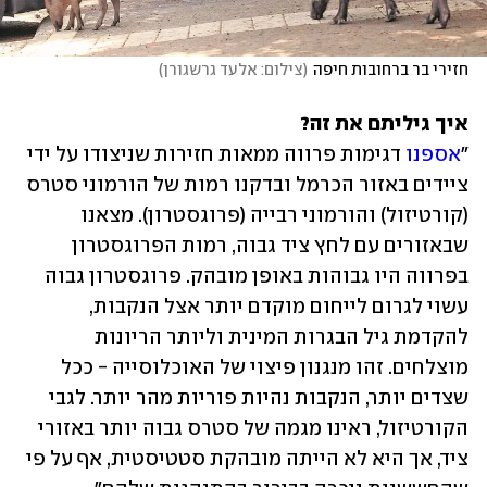
חזירי בר ברחובות חיפה
(
צילום: אלעד גרשגורן
)
איך גיליתם את זה?

"
אספנו
 דגימות פרווה ממאות חזירות שניצודו על ידי 
ציידים באזור הכרמל ובדקנו רמות של הורמוני סטרס 
(קורטיזול) והורמוני רבייה (פרוגסטרון). מצאנו 
שבאזורים עם לחץ ציד גבוה, רמות הפרוגסטרון 
בפרווה היו גבוהות באופן מובהק. פרוגסטרון גבוה 
עשוי לגרום לייחום מוקדם יותר אצל הנקבות, 
להקדמת גיל הבגרות המינית וליותר הריונות 
מוצלחים. זהו מנגנון פיצוי של האוכלוסייה - ככל 
שצדים יותר, הנקבות נהיות פוריות מהר יותר. לגבי 
הקורטיזול, ראינו מגמה של סטרס גבוה יותר באזורי 
ציד, אך היא לא הייתה מובהקת סטטיסטית, אף על פי 