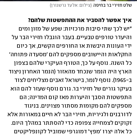
שלט חזירי בר בחיפה
(
צילום: אלעד גרשגורן
)
איך אפשר להסביר את ההתפשטות שלהם?

"יש לכך שתי סיבות מרכזיות: שפע של מזון ומים 
והיעדר טורפים טבעיים. בעבר הוגבלו חזירי הבר על 
ידי העונות היבשות או החורפים הקשים, אך כיום 
החקלאות והיישובים מספקים להם 'מסעדה פתוחה' 
כל השנה. נוסף על כך, הטורף העיקרי שלהם בצפון 
הארץ היה הנמר שנכחד מהאזור (הנמר האחרון ניצוד 
ב-1965). נוסף לנמר, בישראל זאבים מצליחים לצוד 
בעיקר גורים של חזירי בר. גורם נוסף שעזר להם הוא 
התפשטות הסבך והיערות מאז קום המדינה; הם 
מספקים להם מקומות מסתור מצוינים. בניגוד 
לדורבנים ולגיריות, חזירי הבר לא חיים במאורות אלא 
זקוקים לצמחייה צפופה כדי להסתתר במהלך היום. 
כל אלה יצרו 'מפץ' דמוגרפי שמוביל לקונפליקטים 