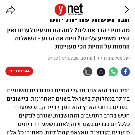
“ככל שצדים יותר – נקבות חזירי
הבר נעשות פוריות יותר”
מה חזירי הבר אוכלים? למה הם מגיעים לערים ואיך
הציד משפיע עליהם? חיות את הרגע - השאלות
החמות על החיות הכי מעניינות
יעל מסלטון, זווית
| פורסם:
04.07.26 | 04:53
144 תגובות
חזיר הבר הוא אחד מבעלי החיים המדוברים והשנויים 
ביותר במחלוקת בישראל בשנים האחרונות. ביישובים 
ובערים ברחבי הארץ הוא הפך לדייר קבוע שמעורר 
חשש בקרב התושבים והתושבות, שגורם לנזקים 
כלכליים כבדים בשטחי חקלאות ושמעורר דיונים 
סוערים בקבוצות וואצאפ קהילתיות. מאחורי כל אלה 