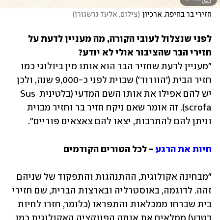
חזירי בר בחיפה. ארכיון
(
צילום: אלעד גרשגורן
)
לפני שנצלול לעובי הקורה, מה מעניין לדעת על 
חזירי הבר שהציבור אולי לא יודע?

"מעניין לדעת שחזיר הבר הוא אותו מין ביולוגי כמו 
חזיר הבית ('הוורוד') שבוית לפני כ-9,000 שנה, ולכן 
יש להם אפילו את אותו השם המדעי (בלטינית Sus 
scrofa). זה אומר שאם ניקח חזיר בר וחזיר מבוית 
וניתן להם להתרבות, יצאו להם צאצאים פוריים".
חיות את הרגע
 - לכל הטורים הקודמים
"מבחינה אקולוגית, ההתנהגות והתפקוד של שניהם 
זהה. לדוגמה, באוסטרליה ובארצות הברית, שם חזירי 
בית שברחו ממכלאות והתפראו (כלומר, חזרו לחיות 
בטבע) ממלאים את אותה הפונקציה האקולוגית כמו 