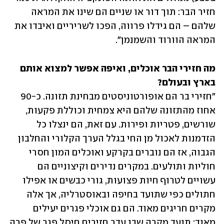
חזיר הבר: תוך דור או שניים הם שינו את המראה 
שלהם – הם גידלו פרווה, הפכו לשריריים ואיבדו את 
המראה הוורוד והשמנמן".
מה חזירי הבר אוכלים, ואיפה אפשר למצוא אותם 
בארץ ובעולם?

"חזירי בר הם אופורטוניסטים מבחינת תזונה. כ-90 
אחוז מהתזונה שלהם היא צמחית וכוללת פקעות, 
שורשים, פטריות ופירות. עם זאת, הם ינצלו כל 
הזדמנות לאכול מן החי בגלל הערך הקלורי והחלבון 
הגבוה, אז הם נוברים בקרקע ואוכלים המון חסרי 
חוליות ותולעים. במקרים נדירים וקיצוניים הם 
עשויים לטרוף חיות פצועות, גורי כבשים או אפילו 
חתולים כפי שתועד בחיפה ובאוסטרליה, אך אלה 
מקרים חריגים מאוד. הם גם אוכלי פגרים יעילים 
מאוד; תועד מקרה שבו עדר חזירים חיסל פגר של פרה 