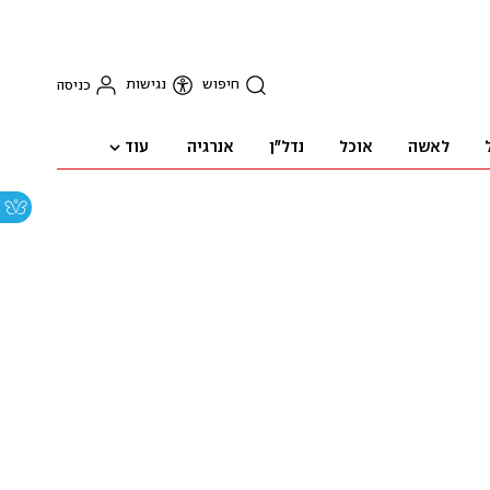
חיפוש
נגישות
כניסה
עוד
לאשה
אוכל
נדל"ן
אנרגיה