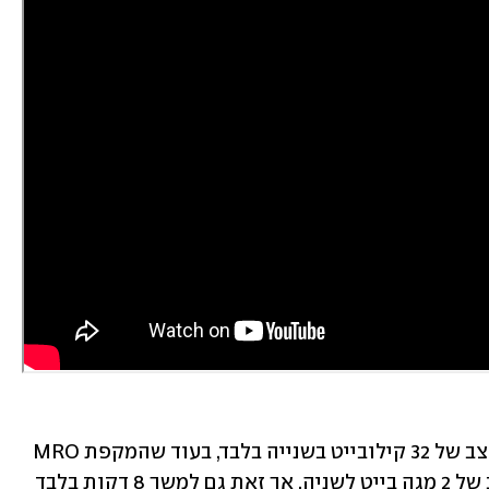
קריוסיטי מסוגלת לשדר לכדור הארץ בקצב של 32 קילובייט בשנייה בלבד, בעוד שהמקפת MRO 
שמקיפה את מאדים מסוגלת לשדר בקצב של 2 מגה בייט לשניה, אך זאת גם למשך 8 דקות בלבד 