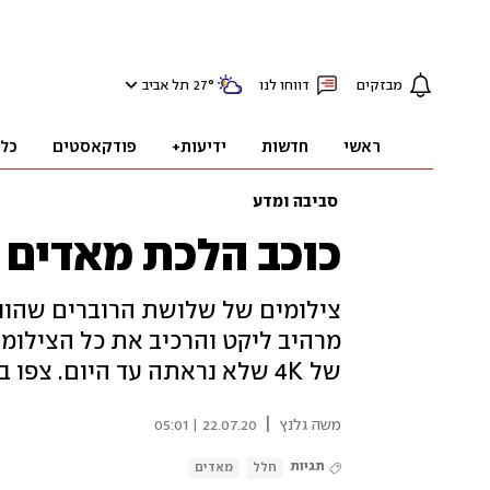
מבזקים
דווחו לנו
°
27
תל אביב
ראשי
חדשות
ידיעות+
פודקאסטים
כל
סביבה ומדע
כוכב הלכת מאדים 
צילומים של שלושת הרוברים שהונח
מרהיב ליקט והרכיב את כל הצילומ
של 4K שלא נראתה עד היום. צפו בצילומים המרהיבים
|
משה גלנץ
22.07.20 | 05:01
תגיות
חלל
מאדים