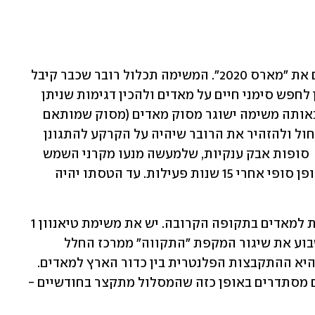
נאס"א צפויה לשגר ב-30 ביולי אל מאדים את "מארס 2020". המשימה תכלול רובר שכבר קיבל 
את השם "התמדה". מטרותיו העיקרית הן לחפש סימני חיים על מאדים ולהכין דגימות שניתן 
יהיה לשלוח לכדור הארץ בעתיד. בנוסף באותה משימה ישוגר מסוק מאדים (מסוק שמותאם 
לטיסה במאדים) שיוכל גם לזהות סופות חול ולהזהיר את הרובר שיהיה על הקרקע להתגונן 
מפניהם. אופורטיוניטי חדל לתפקד בגלל  סופות אבק ענקיות, שלמעשה מנעו מקרני השמש 
להגיע אל קולטי השמש והכניעו אותו באופן סופי אחרי 15 שנות פעילות. עד הטסתו יהיה 
זוהי אינה המשימה היחידה שצפויה לצאת למאדים בתקופה הקרובה. יש את משימת טיאנוון 1 
של הסינים, ובאיחוד האמירויות חגגו השבוע את שיגור המקפת "התקווה" ממרכז החלל 
טנגשימה ביפן. הסיבה לעומס המשימות היא ההתקבצות הפלנטרית בין כדור הארץ למאדים. 
בכל 18 עד 24 חודשים כדור הארץ ומאדים מסתדרים באופן כזה שהמסלול מתקצר בחודשיים - 