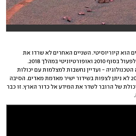
הרובר היחיד שפועל כיום על אדמת מאדים הוא קיוריוסיטי. השניים האחרים לא שרדו את 
התנאים הקשים של מאדים, ספיריט חדל לפעול בסוף 2010 ואופורטיוניטי במהלך 2018. 
המצלמות שהותקנו על השלושה היו שיא הטכנולוגיה - ועדיין נחשבות למצלמות עם יכולות 
גבוהות במיוחד. אך למרות זאת, גם ב-2020 לא ניתן לצפות בשידור ישיר מאדמת מאדים. הסיבה 
לכך, היא איננה יכולות המצלמה כי אם היכולת של הרובר לשדר את המידע אל כדור הארץ. זו כבר 
 