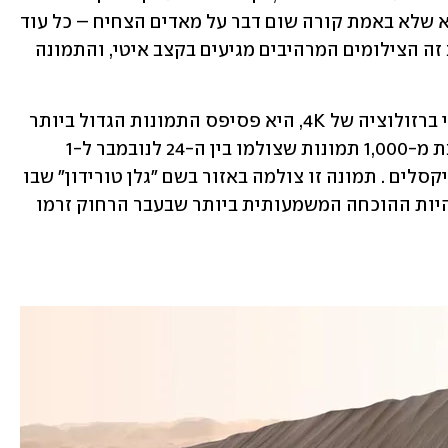
בכל יממת מאדים (24:37 שעות). המזל הוא שלא באמת קורה שום דבר על מאדים הצחיח – כל עוד 
לא תנחת עליו חללית מאוישת. לכן בשלב זה הצילומים המרהיבים מגיעים בקצב איטי, והתמונה 
אחת התמונות שהורכבה על ידי קריוסיטי ברזולוציה של 4K, היא פסיפס התמונות הגדול ביותר 
שנעשה עד היום במאדים. התמונה מורכבת מ-1,000 תמונות שצולמו בין ה-24 לנובמבר ל-1 
לדצמבר 2019 והיא מכילה 1.8 מיליארד פיקסלים . תמונה זו צולמה באזור בשם "גלן טורידון" שבו 
נתגלה טיט יבש על האדמה, מה שעלול להיות ההוכחה המשמעותית ביותר שבעבר הרחוק זרמו 