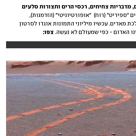
מרבדי חול אינסופיים, מכתשים עצומים, מדבריות צחיחים, רכסי הרים ותצורות סלעים 
מאז שנת 2003 מצלמים הרוברים "ספיריט" (רוח)  "אופורטיוניטי" (הזדמנות), 
ו"קיוריוסיטי" (סקרנות), את נופי כוכב הלכת מאדים. עכשיו מיליוני התמונות אוגדו לסרטון 
 האדום - כפי שמעולם לא נעשה. 
צפו: