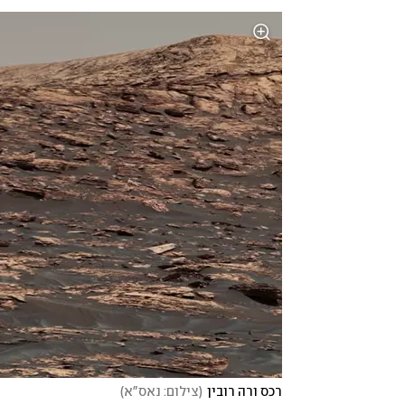
רכס ורה רובין
(
צילום: נאס"א
)