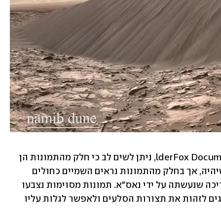
בסרטון החדש שפורסם בערוץ lderFox Documentaries, ניתן לשים לב כי חלק מהתמונות הן 
עם שמיים אדומים - כפי שהיינו מצפים שיהיה, אך בחלק מהתמונות נראים השמיים כחולים 
בדומה לכדור הארץ. הסיבה לכך היא העריכה שנעשתה על ידי נאס"א. תמונות מסוימות נצבעו 
בצבעים המוכרים, במטרה לסייע לגיאולוגים לזהות את תצורות הסלעים ולאפשר לגלות עליו 