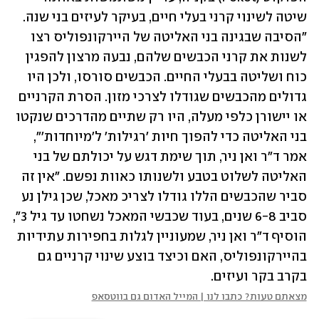
שיטה לשינוי קרני בעלי חיים, בעיקר לעיזים בני שנה. 
"הסיבה שבגינה בני האליטה של היירקונפוליס רצו 
לשנות את קרני הכבשים שלהם, נבעה מרצון להפגין 
כוח ושליטה בבעלי החיים. הכבשים סורסו, ולכן היו 
גדולים מהכבשים שגודלו לצרכי מזון. הסרת הקרניים 
או יישורן כלפי מעלה, היו רק שתיים מהדרכים שנקטו 
בני האליטה כדי להפוך חיות 'רגילות' ל'מיוחדות'", 
אמר ד"ר ואן ניר, תוך שימת דגש על יכולתם של בני 
האליטה לשלוט בטבע ולשנותו כאוות נפשם. "אין זה 
סביר שהכבשים הללו גודלו לצריכ מאכל, שכן גילן נע 
סביב 6-8 שנים, בעוד שכבשי המאכל נשחטו עד גיל 3", 
הוסיף ד"ר ואן ניר, שמעוניין לגלות בחפירות עתידיות 
בהיירקונפוליס, האם וכיצד בוצע שינוי קרניים גם 
בקרב בקר ועיזים.
מצאתם טעות? כתבו לנו | המייל האדום גם בווטסאפ