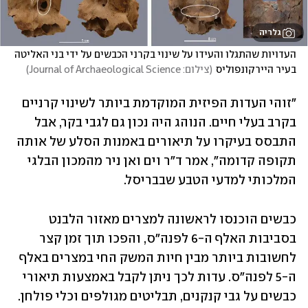
גלריה
העדויות שהתגלו והעידו על שינוי בקרני הכבשים על ידי בני האליטה 
בעיר היירקונפוליס
(
צילום: Journal of Archaeological Science
)
"זוהי העדות הפיזית המוקדמת ביותר לשינוי קרניים 
בקרב בעלי חיים. הנוהג היה נכון גם לגבי בקר, אבל 
התבסס בעיקרו על תיאורים באמנות הסלע של אותה 
תקופה קדומה", אמר ד"ר וים ואן ניר מהמכון הבלגי 
המלכותי למדעי הטבע שבבריסל.
כבשים הוכנסו לראשונה למצרים מאזור הלבנט 
בסביבות האלף ה-6 לפנה"ס, והפכו תוך זמן קצר 
לחשובות ביותר מבין חיות המשק החי במצרים באלף 
ה-5 לפנה"ס. עדות לכך ניתן לקבל באמצעות תיאורי 
כבשים על גבי קנקנים, תבליטים מגולפים וכלי פולחן. 