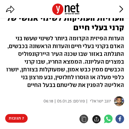
ביטוי לעוצמה ושליטה: התגלו
העדויות העתיקות לשינוי אנושי של
קרני בעלי חיים
העדות הפיזית הקדומה ביותר לשינוי שעשו בני
האדם בקרני בעלי חיים והעדות הראשונה בכבשים,
התגלתה באזור שבו שכנה העיר היירקונפוליס
במצרים העליונה. הממצא החריג, שבו קרני
הכבשים ממין כבש אמון, שמעוקלות בצורתן, יושרו
כלפי מעלה או הוסרו לחלוטין, נבע מרצון בני
האליטה להפגין את שליטתם בבעל החיים
יוגב ישראלי
| פורסם:
05.01.25 | 06:18
7 תגובות