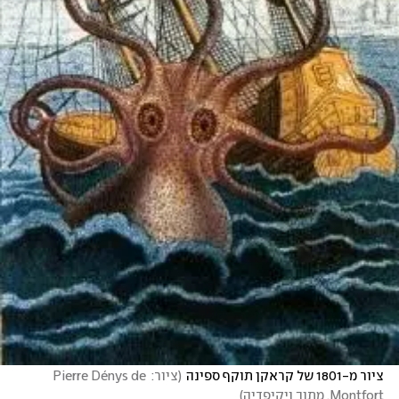
ציור מ-1801 של קראקן תוקף ספינה
(
ציור: Pierre Dénys de 
Montfort, מתוך ויקיפדיה
)