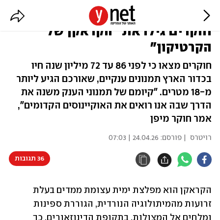
כמו המפלצת במיתולוגיה הנורדית:
חוקרים גילו את "הקראקן של
הקרטיקון"
חוקרים מצאו כי לפני 86 עד 72 מיליון שנה חיו
בכדור הארץ תמנונים ענקיים, שאורכם הגיע ליותר
מ-18 מטרים. "קיומם של תמנוני הענק משנה את
הדרך שבה אנו רואים את האוקיינוסים הקדומים",
אמר חוקר מיפן
רויטרס
| פורסם:
24.04.26 | 07:03
36 תגובות
הקראקן הוא מפלצת ימית עצומת ממדים בעלת 
זרועות מהמיתולוגיה הנורדית, הגוררת ספינות 
ומלחים אל המצולות. בתקופת הדינוזאורים, כך 