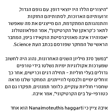
"היצורים הללו היו יוצאי דופן. עם גופם הגדול, 
זרועותיהם הארוכות, לסתותיהם החזקות 
והתנהגותם המתקדמת, הם מייצגים את מה שאפשר 
לתאר כ’קראקן של הקרטיקון'", אמר הפלאונטולוג 
יאסוהירו איבה מאוניברסיטת הוקאידו ביפן, המחבר 
הראשי של המחקר שפורסם בכתב העת Science.
"במשך 370 מיליון השנים האחרונות, נהוג היה לחשוב 
שמערכות אקולוגיות ימיות נשלטו בידי טורפים 
גדולים בעלי חוליות - תחילה דגים וכרישים, אחר כך 
זוחלים ימיים ולבסוף לווייתנים. המחקר שלנו מראה 
שחסרי חוליות ענקיים, כלומר תמנונים, תפקדו גם הם 
כטורפי-על בים הקרטיקוני", אמר איבה.
איבה ציין כי Nanaimoteuthis haggarti הוא אחד 