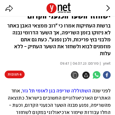
שנה אחרי שריפת הענק בתל גזר:
ישוחזר השער הכנעני הקדום
ברשות העתיקות אמרו כי "רוב ממצאי האבן באתר
לא ניזוקו בזמן השריפה, אך השער הדרומי נבנה
מלבני בוץ פריכות, ולכן נפגע". כעת גם אתם
מוזמנים לבוא ולשחזר את השער העתיק - ללא
עלות
ynet
| פורסם:
04.07.23 | 09:47
6 תגובות
לפני שנה 
השתוללה שריפה בגן לאומי תל גזר
, אחד 
האתרים הארכיאולוגיים החשובים בישראל. כתוצאה 
מהשריפה, נפגע מבנה השער הכנעני הקדום, וכעת - 
החלו עבודות שימור ארכיאולוגי במקום לשחזור 