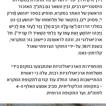
דרך הים ודרך יפו-ירושלים. גזר מוזכרת במקורות 
היסטוריים רבים, ובין השאר גם בתנ"ך. האזכור 
הראשון של האתר במקרא, מופיע בספר יהושע (פרק 
י', פסוק י"ג), בהקשר של מלחמתו של יהושע בן-נון 
במלכי הדרום (”אָז עָלָה הֹרָם מֶלֶךְ גֶּזֶר לַעְזֹר אֶת לָכִישׁ 
וַיַּכֵּהוּ יְהוֹשֻׁעַ וְאֶת עַמּוֹ עַד בִּלְתִּי הִשְׁאִיר לוֹ שָׂרִיד”). תל 
ארכיאולוגי זה, זוהה לראשונה כיישוב גזר המקראי, 
בשנת 1871, על-ידי החוקר הצרפתי שארל 
קלרמון-גאנו.
מהחפירות הארכיאולוגיות שהתבצעו במקום בידי 
משלחות ארכיאולוגיות רבות, עלה כי ראשית 
ההתיישבות באתר החלה עוד קודם לתקופת המקרא 
- בתקופה הכלקוליתית, סביב אמצע האלף ה-4 
לפנה"ס, ועד התקופה הרומית. 