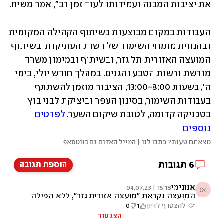
את יציבות המבנה ועמידותו לעוד זמן רב", אמר משיח.
העבודות במקום מבוצעות בשיתוף הקהילה המקומית 
ובהנחית מומחי השימור של רשות העתיקות, בשיתוף 
המועצה האזורית תל גזר, ובשיתוף ובמימון משרד 
מורשת ורשות הטבע והגנים. במהלך חודש יולי, בימי 
ה', בשעות 13:00-8:00, הציבור מוזמן להשתתף 
בעבודות השימור, בסינון העפר וביציקת לבני בוץ 
בטכניקה קדומה, לטובת שיקום השער. 
לפרטים 
נוספים
מצאתם טעות? כתבו לנו | המייל האדום גם בווטסאפ
6
תגובות
הוספת תגובה
אנונימי
15:18 | 04.07.23
אנ
המועצה נקראת "מועצה אזורית גזר", ללא המילה
'תל'
להצטרף לדיון
1
0
הצג עוד