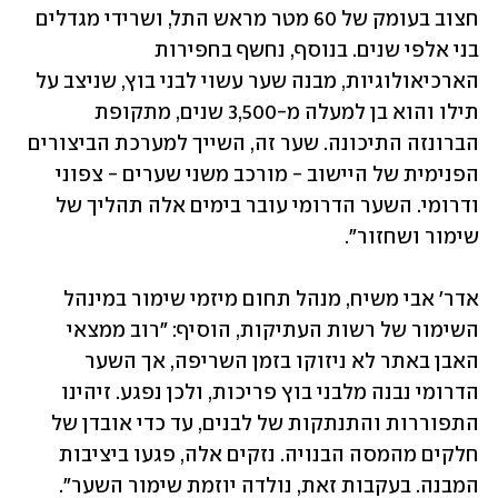
חצוב בעומק של 60 מטר מראש התל, ושרידי מגדלים 
בני אלפי שנים. בנוסף, נחשף בחפירות 
הארכיאולוגיות, מבנה שער עשוי לבני בוץ, שניצב על 
תילו והוא בן למעלה מ-3,500 שנים, מתקופת 
הברונזה התיכונה. שער זה, השייך למערכת הביצורים 
הפנימית של היישוב - מורכב משני שערים - צפוני 
ודרומי. השער הדרומי עובר בימים אלה תהליך של 
שימור ושחזור".
אדר' אבי משיח, מנהל תחום מיזמי שימור במינהל 
השימור של רשות העתיקות, הוסיף: "רוב ממצאי 
האבן באתר לא ניזוקו בזמן השריפה, אך השער 
הדרומי נבנה מלבני בוץ פריכות, ולכן נפגע. זיהינו 
התפוררות והתנתקות של לבנים, עד כדי אובדן של 
חלקים מהמסה הבנויה. נזקים אלה, פגעו ביציבות 
המבנה. בעקבות זאת, נולדה יוזמת שימור השער". 