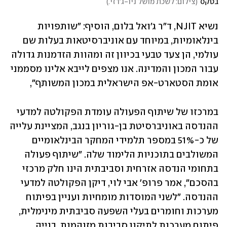
בטקס
(
צילום: לשכת מושל ניו-ג'רזי.
)
נשיא NJIT, ד"ר ג'ואל בלום, הוסיף: "שותפויות 
בינלאומיות, במיוחד עם אוניברסיטאות בעלות שם 
עולמי, הן צעד טבעי בכיוון זה ומהוות הזדמנות גדולה 
עבור המכון והמדינה. אנו מצפים לייבא אלינו מסממני 
אומת הסטארט-אפ הישראלית במכון המשותף", 
במרכזו של שיתוף הפעולה עומדת הפקולטה למדעי 
ההנדסה באוניברסיטת בן-גוריון בנגב, המציינת עלייה 
של כ-51% במספר תלמידי המחקר הבינלאומיים 
המשולבים בתוכניות הלימוד שלה. "שיתוף פעולה 
בתחומי הנדסה אזרחית וסביבתית הינו חלק מרכזי 
בהסכם", אמר פרופ' אבי לוי, דיקן הפקולטה למדעי 
ההנדסה. "לשני המוסדות מומחיות ועניין בפיתוח 
מערכות וחומרים בעלי השפעה סביבתית מינימלית, 
פיתוח מערכות לתיקון סביבות מזוהמות, בנייה 