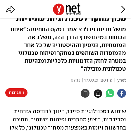
אוניברסיטת בן-גוריון ו-NJIT יקימו
מכון מחקר לטכנולוגיות עתידיות
מושל מדינת ניו ג'רזי אמר בטקס החתימה: "איחוד
הכוחות במיזם פורץ הדרך הזה, משלב את
המומחיות, הניסיון וההיסטוריה של כל אחד
מהמוסדות השותפים במחקר ופיתוח טכנולוגי
במטרה לחזק הזדמנויות כלכליות ומנהיגות
טכנולוגית מובילה"
ynet
| פורסם:
17.03.21 | 07:13
1 תגובות
שימוש בטכנולוגיות סייבר, חינוך להנדסה אזרחית 
וסביבתית, ביצוע מחקרים ופיתוח יישומים, תמיכה 
בחדשנות ויזמות באמצעות מסחור טכנולוגי, כל אלו 