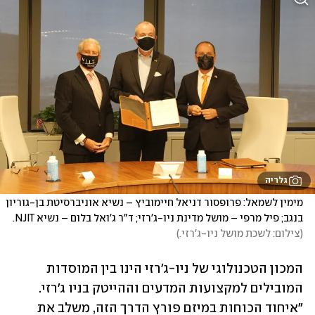
גלריה
מימין לשמאל: פרופסור דניאל חיימוביץ – נשיא אוניברסיטת בן-גוריון 
בנגב; פיל מרפי – מושל מדינת ניו-ג'רזי; ד"ר ג'ואל בלום – נשיא NJIT. 
(
צילום: לשכת מושל ניו-ג'רזי.
)
המכון הטכנולוגי של ניו-ג'רזי הינו בין המוסדות 
המובילים למקצועות המדעים וההייטק בניו ג'רזי. 
"איחוד הכוחות במיזם פורץ הדרך הזה, משלב את 