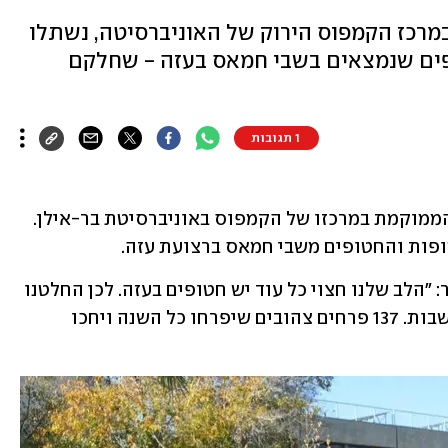
רכז הקמפוס הירוק של האוניברסיטה, נשתלו
טופים שנמצאים בשבי חמאס בעזה - שחלקם
1 תגובות
137 פרחים צהובים נשתלו בגינה חדשה, הממוקמת במרכזו של הקמפוס באוניברסיטת בר-אילן. 
פות והחטופים משבי חמאס ברצועת עזה.
נשיא האוניברסיטה, פרופ' אריה צבן, אמר: "הלב שלנו חצוי כל עוד יש חטופים בעזה. לכן החלטנו 
להקים כאן בבר-אילן את גינת השבים והשבות. 137 פרחים צהובים שיפרחו כל השנה ויחכו 