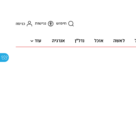
חיפוש
נגישות
כניסה
עוד
לאשה
אוכל
נדל"ן
אנרגיה