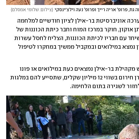
ה גת, פרופ' אריה רייך ופרופ' נעה וילצ׳ינסקי
(
צילום: שלומי אמסלם
)
המסע מחושך לאור עמד במרכז אירוע שערכה אוניברסיטת בר-אילן לציון חודשיים למלחמה 
ולרגל חג החנוכה. באירוע דיבר פרופ' איתן אוקון, חוקר במרכז המוח וחבר כיתת הכוננות של 
קיבוץ עלומים בעוטף עזה. פרופ' אוקון, שיחד עם חבריו לכיתת הכוננות, הצליח לחסל עשרות 
מחבלים ולמנוע את כניסתם לקיבוץ, עדיין נמצא במילואים ובמקביל ממשיך במחקרו לטיפול 
לפי נתונים שנאספו בהנהלה כ 5,000 איש מקהילת בר-אילן נמצאים כעת במילואים או פונו 
מבתיהם. למענם הקימה האוניברסיטה קרן חירום בשווי 12 מיליון שקלים, שתסייע להם במלגות 
חזור לשגירה בתום הלחימה. 