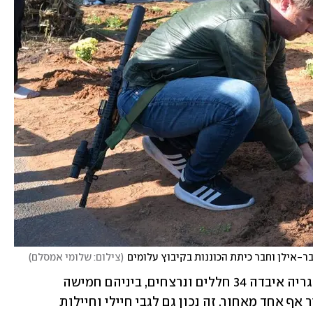
(
צילום: שלומי אמסלם
)
קהילת בר-אילן המורחבת על עובדיה ובוגריה איבדה 34 חללים ונרצחים, ביניהם חמישה 
סטודנטים. פרופ' צבן אמר עוד: "לא נשאיר אף אחד מאחור. זה נכון גם לגבי חיילי וחיילות 