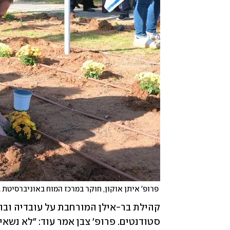
 פרופ' איתן אוקון, חוקר במרכז המוח באוניברסיטת בר-אילן וחבר כיתת הכוננות בקיבוץ עלומים