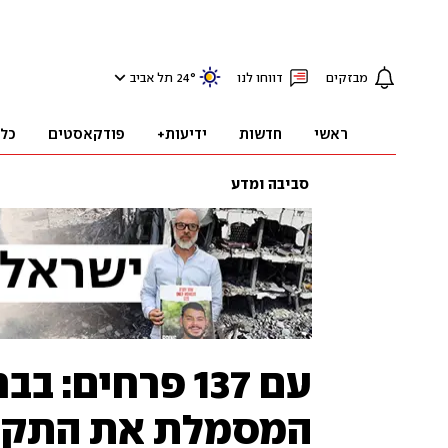
מבזקים
דווחו לנו
°
24
תל אביב
ראשי
חדשות
ידיעות+
פודקאסטים
כל
סביבה ומדע
עם 137 פרחים: 
המסמלת את התקוו