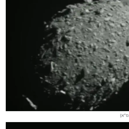
ס"א
)