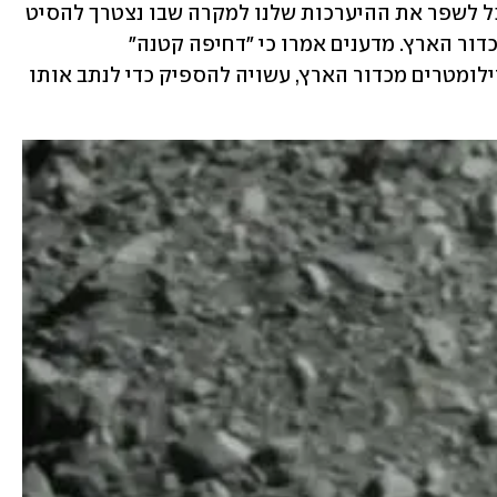
של מפגש בין חללית לאסטרואיד. בכך נוכל לשפר את ההיערכות שלנו למקרה שבו נצטרך להסיט 
אסטרואיד מסוכן ממסלול התנגשות עם כדור הארץ. מדענים אמרו כי "דחיפה קטנה" 
לאסטרואיד, הנמצא במרחק של מיליוני קילומטרים מכדור הארץ, עשויה להספיק כדי לנתב אותו 