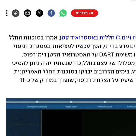
78 תגובות
(יום ג') חללית באסטרואיד קטן
, אמרו בסוכנות החלל 
האמריקנית כי מה שהיה עד לפני כמה שנים מדע בדיוני, הפך עכשיו למציאות. במסגרת הניסוי 
התרסקה בשעה 2:14 הלילה (שעון ישראל) משימת DART על האסטרואיד הקטן דימורפוס. 
מדובר בניסוי שמטרתו לנסות לשנות את מסלולו של עצם בחלל, כדי שבעתיד יהיה ניתן להסיט 
אסטרואידים שעלולים לפגוע בכדור הארץ. בימים הקרובים יבדקו בסוכנות החלל האמריקנית 
האם האסטרואיד שינה את מסלולו - דבר שיעיד על הצלחת הניסוי, שנערך במרחק של כ-11 