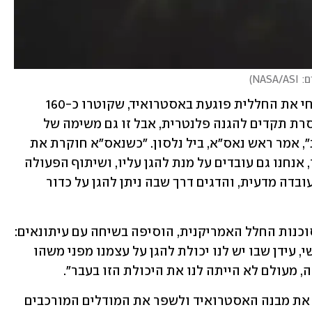
NASA/AS
)
אנשי נאס"א היו נרגשים, כשראו בשידור חי את החללית פוגעת באסטרואיד, שקוטרו כ-160 
מטרים. "בבסיסו, DART מייצג הצלחה חסרת תקדים להגנה פלנטרית, אבל זו גם משימה של 
אחדות עם תועלת אמיתית לכל האנושות", אמר ראש נאס"א, ביל נלסון. "כשנאס"א חוקרת את 
היקום ואת כוכב הלכת, שהוא הבית שלנו, אנחנו גם עובדים על מנת להגן עליו, ושיתוף הפעולה 
הבינלאומי הזה הפך את המדע הבדיוני לעובדה מדעית, והדגים דרך שבה ניתן להגן על כדור 
ד"ר לורי גלייז, מנהלת המדע הפלנטרי בסוכנות החלל האמריקנית, הוסיפה בשיחה עם עיתונאים: 
"אנחנו יוצאים לעידן חדש של המין האנושי, עידן שבו יש לנו יכולת להגן על עצמנו מפני משהו 
, מעולם לא הייתה לנו את היכולת הזו בעבר".
חקירת ההתנגשות הלילה תאפשר לבחון את מבנה האסטרואיד ולשפר את המודלים המורכבים 