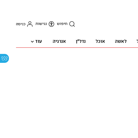
חיפוש
נגישות
כניסה
עוד
לאשה
אוכל
נדל"ן
אנרגיה