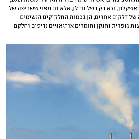
עומדות תחנות הכוח הפחמיות בחדרה ובאשקלון, ולא רק בשל גודלן, אלא גם מפני ששריפה של 
פחם לייצור קוט"ש מזהמת יותר משריפה של דלקים אחרים, הן בכמות החלקיקים הנשימים 
והמסרטנים שנפלטים לאוויר, לצד תחמוצות גופרית וחנקן וחומרים אורגאניים נדיפים וחלקם 