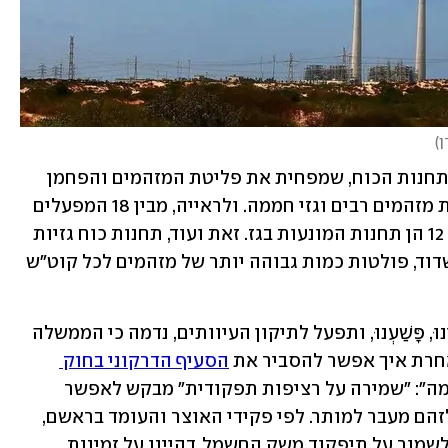
ן
)
עם זאת, גם מעבר לשימוש בגז מחצבים בתחנות הכוח, שמפחית את פליטת המזהמים והפחמן 
יחסית לשימוש בפחם, גורם עדיין לפליטת מזהמים רבים וגזי חממה. ולראייה, מבין 18 המפעלים 
המזהמים הנותרים ברשימה המפוקפקת, 12 הן תחנות המונעות בגז. זאת ועוד, תחנות כוח גזיות 
ישנות, כמו רידינג בתל אביב ואשכול באשדוד, פולטות כמות גבוהה יותר של מזהמים לכל קוט"ש 
והנה, במקום שהמדינה תאמר חָטָאנוּ, עָוִינוּ, פָּשַׁעְנוּ, ותפעל לתיקון העיוותים, נדמה כי הממשלה 
רת איך אפשר להסביר את 
הסעיף הדרקוני בחוק 
, שתחת הכותרת "התמימה": "שמירה על רציפות תפקודית" מבקש לאפשר 
לתחנות הכוח לעבור על חוק אוויר נקי ולזהם מעבר למותר. לפי פקידי האוצר והעומד בראשם, 
שר האוצר החדש, בצלאל סמוטריץ', כדי לשמור על תיפקוד משק החשמל, דהיינו על זמינות 