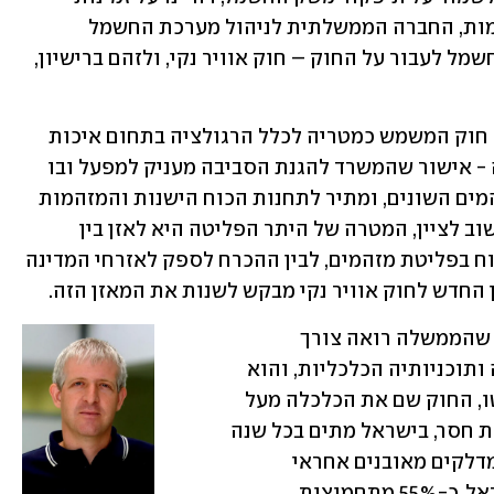
ואמינות של יצור החשמל מאנרגיות מזהמות, החברה הממשלתית לניהול מערכת החשמל 
הארצית (נגה) תוכל לאפשר לייצרניות החשמל לעבור על החוק – חוק אוויר נקי, ולזהם ברישיון, 
למעשה התיקון המוצע בחוק אוויר נקי – חוק המשמש כמטריה לכלל הרגולציה בתחום איכות 
האוויר בישראל, מייתר את היתר הפליטה - אישור שהמשרד להגנת הסביבה מעניק למפעל ובו 
מוגדרות כמויות הפליטה המותרות למזהמים השונים, ומתיר לתחנות הכוח הישנות והמזהמות 
להמשיך לעבוד בחוסר יעילות ולזהם. וחשוב לציין, המטרה של היתר הפליטה היא לאזן בין 
הצורך שלנו בייצור ואספקת חשמל, שכרוח בפליטת מזהמים, לבין ההכרח לספק לאזרחי המדינה 
 החדש לחוק אוויר נקי מבקש לשנות את המאזן הזה.
חוק ההסדרים מאגד תיקוני חקיקה רבים שהממשלה רואה צורך 
באישורם בכנסת כדי ליישם את מדיניותה ותוכניותיה הכלכליות, והוא 
מוגש לצד חוק התקציב. בהתאם, דה פקטו, החוק שם את הכלכלה מעל 
הסביבה. על פי הערכות, ויש לומר הערכות חסר, בישראל מתים בכל שנה 
כ-2,500 איש מזיהום אוויר. ייצור חשמל מדלקים מאובנים אחראי 
לפליטות כ-33% מתחמוצות החנקן בישראל, כ-55% מתחמוצות 