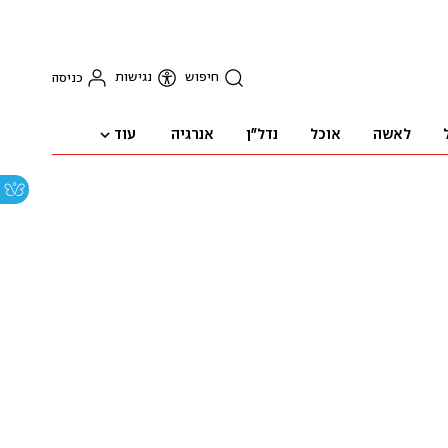
חיפוש
נגישות
כניסה
עוד
לאשה
אוכל
נדל"ן
אנרגיה