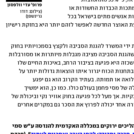
פרופ' עדי וולפסון
הגופרית, כ-8% מהחלקיקים וכ-9% מהמתכות הכבדות החשודות או 
צילום: דודו 
מוכרות כמסרטנות. המשמעות היא שמאות אנשים מתים בישראל בכל 
גרינשפן
שנה בשל זיהום אוויר מתחנות כוח, והצעת האוצר החדשה לאפשר לזהם יותר היא בחזקת רישיון 
זו לא הפעם הראשונה שמנסים לכופף את ידי המשרד להגנת הסביבה ולקצץ בסמכויותיו בחוק 
ההסדרים, וכל פעם בתואנה זו או אחרת שהגנת הסביבה מציבה מגבלות מיותרות או מסורבלות 
על המשק. אולם המשמעות של כל מהלך שכזה היא פגיעה בציבור הרחב, באיכות החיים שלו 
ובאיכות הסביבה שלו. רישיון לזהם יותר בתחנות הכוח יגרור איתו הוצאות גדולות יותר על 
הבריאות והקטנת הפריון במשק בשל תחלואה או תמותה. בעתיד הקרוב הוא גם יפגע 
בתחרותיות של המשק המקומי, בשל הטלה של מסי פחמן בעולם כולו. כמו כן, הוא ימשיך 
ויאפשר דחיקה של אנרגיות מתחדשות ונקיות. אך מעל לכל פגיעה בחוק אוויר נקי וביכולת של 
המשרד להגנת הסביבה לאכוף אותו במקרה אחד יכולה לפרוץ את הסכר גם במקרים אחרים 
פרופ' עדי וולפסון הוא חוקר במרכז לתהליכים ירוקים במכללה האקדמית להנדסה ע"ש סמי 