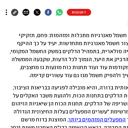
1 תגובות
שנים רבות שמדינת ישראל מקדמת ייצור חשמל מאנרגיות מתכלות ומזהמות: פחם, תזקיקי 
דלקים וגז מחצבים, ומעכבת קידום של ייצור חשמל מאנרגיות מתחדשות. יעיד על כך ההיקף 
הנמוך של אנרגיה מתחדשת, בעיקר אנרגיה סולארית, בתמהיל הדלקים במשק החשמל המקומי, 
שעומד כיום על פחות מ-10%, ועדיין לא הדביק את היעד, הנמוך לכל הדעות, שקבעה הממשלה 
לשנת 2020. יתרה מכך, בוועדות התכנון מקודמות עוד ועוד תחנות כוח מונעות גז מחצבים, 
 ולהפיק חשמל מגז גם עוד עשורים קדימה. 
למדיניות הזו יש משמעות סביבתית-בריאותית ברורה, והיא מובילה לפגיעה בבריאות הציבור, 
בשל פיזור אין-ספור מזהמי אוויר בשריפת הדלקים בתחנות הכוח, ולהנעת משבר האקלים על 
ידי פליטות גזי חממה בתהליך ההפקה והשריפה של הדלקים. תחנות הכוח הן שיאניות הזיהום 
ופליטות הפחמן במדינה, כך ניתן ללמוד מרשימת "עשרים המפעלים בעלות החיצונית הגדולה 
המפעלים המזהמים ביותר
, המוצגת בדוח מרשם 
הפליטות לסביבה שמפרסם המשרד להגנת הסביבה. בראש הרשימה בדו"ח האחרון משנת 2021, 