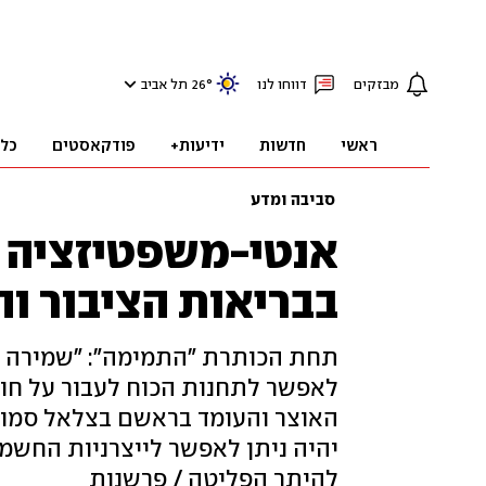
מבזקים
דווחו לנו
°
26
תל אביב
ראשי
חדשות
ידיעות+
פודקאסטים
כל
סביבה ומדע
אנטי-משפטיזציה ס
בבריאות הציבור ו
תחת הכותרת "התמימה": "שמירה ע
לאפשר לתחנות הכוח לעבור על חוק 
האוצר והעומד בראשם בצלאל סמוטר
יהיה ניתן לאפשר לייצרניות החשמל 
להיתר הפליטה / פרשנות