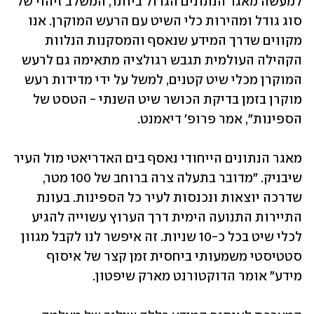
למעשה מאגר הנתונים הגדול ביותר, המשלב זיהוי של 
סוג גודל ומהירות כלי השיט עם הרעש המוקרן. אנו 
מקווים שדרך המידע שנאסף והמסקנות הנלוות 
הקהילה העולמית תגבש רגולציה מתאימה גם לרעש 
המוקרן מכלי שיט קטנים, למשל על ידי מדידות רעש 
מוקרן בזמן בדיקת הכושר שיט השנתי - הטסט של 
הספינות", אמר פרופ׳ דיאמנט.
מאגר הנתונים הייחודי נאסף בים האדריאטי מול העיר 
שיבניק. "מדובר בתעלה צרה ברוחב של 100 מטר, 
שדרכה יוצאות ונכנסות לעיר כל הספינות. בעונת 
התיירות התנועה הימית דרך הערוץ עשוייה להגיע 
לכלי שיט בכל כ-10 שניות. זה איפשר לנו לקבל מגוון 
סטטיסטי משמעותי ביחסית זמן קצר של איסוף 
מידע״ אומר הדוקטורנט מארק שיפטון. 