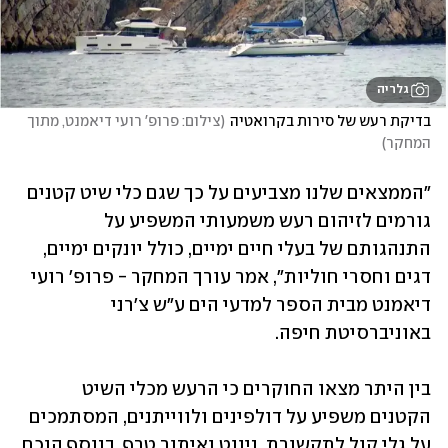
גלריה
בדיקת רעש של סירות בקרואטיה
(
צילום: פרופ' רועי דיאמנט, מתוך 
המחקר
)
"הממצאים שלנו מצביעים על כך שגם כלי שיט קטנים 
גורמים לזיהום רעש משמעותי המשפיע על 
התנהגותם של בעלי חיים ימיים, כולל יונקים ימיים, 
דגים וחסרי חוליות", אמר עורך המחקר - פרופ' רועי 
דיאמנט מבית הספר למדעי הים ע"ש צ'רני 
באוניברסיטת חיפה. 
בין היתר מצאו החוקרים כי הרעש מכלי השיט 
הקטנים משפיע על דולפינים ולווייתנים, המסתמכים 
על גלי קול לתקשורת, ניווט ואיתור טרף. בנוסף הוכח 