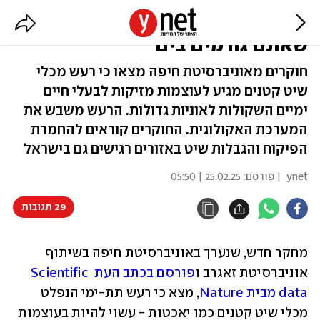
שטים ביאכטה? זה הנזק המשמעותי
שאתם גורמים בים
חוקרים מאוניברסיטת חיפה מצאו כי רעש מכלי
שיט קטנים מגיע לעוצמות מזיקות לבעלי חיים
ימיים השקולות לאוניות גדולות. הרעש משבש את
המערכת האקולוגית. החוקרים קוראים להחמרת
הפיקוח והגבלות שיט באזורים רגישים גם בישראל
ynet
| פורסם:
25.02.25 | 05:50
29 תגובות
מחקר חדש, שנערך באוניברסיטת חיפה בשיתוף 
אוניברסיטת זאגרב ו
פורסם בכתב העת Scientific 
data מבית Nature
, מצא כי רעש תת-ימי הנפלט 
מכלי שיט קטנים כמו יאכטות - עשוי להיות בעוצמות 