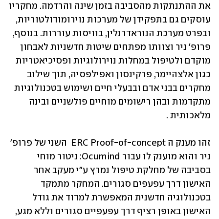
את ההתנתקות מהסביבה בזמן שינה והרדמה. מחקריו 
עוסקים גם בתפקידן של מערכות נוירומודולטוריות, 
ובפרט מערכת הנוראדרנלין, בוויסות עוררות. בנוסף, 
פרופ' ניר וצוותו מפתחים שיטות חדשניות לאבחון 
מוקדם ולטיפול במחלות נוירולוגיות ופסיכיאטריות 
כגון אלצהיימר, פרקינסון ואפילפסיה, תוך שילוב 
מחקרים בבני אדם ובבעלי חיים ושימוש בטכנולוגיות 
מתקדמות ובהן רישומים מוחיים פולשניים ובינה 
מלאכותית .
זהו מענק ה ERC Proof-of-concept  השני של פרופ' 
ניר והוא מוענק לו עבור Ocumind: ניטור מוחי 
בסביבה של מחלקת טיפול נמרץ ע"י מעקב אחר 
האישון דרך עפעפים סגורים. המחקר מתמקד 
בטכנולוגיה חדשנית המאפשרת למדוד את גודל 
האישון באופן רציף דרך עפעפיים סגורים וללא מגע, 