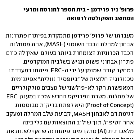
פרופ' ניר פרידמן - בית הספר להנדסה ומדעי 
המחשב והפקולטה לרפואה 
מעבדתו של פרופ' פרידמן מתמקדת בפיתוח פתרונות 
אבחון למחלת הכבד השומני (MASH), אחת ממחלות 
הכבד הכרוניות הצומחות ביותר בעולם, שאין לה כיום 
פתרון אבחוני פשוט ונגיש בשלביה המוקדמים. 
במחקר קודם שמומן על ידי ה-ERC, פיתחו במעבדתו 
טכנולוגיה חלוצית של "ביופסיה נוזלית" אפיגנומית 
המאפשרת חקר לא-פולשני של מצבים מולקולריים 
של מחלות. מטרת הפרויקט החדש שזכה במענק ERC 
(Proof of Concept) היא לפתח בדיקות מבוססות 
דגימת דם לאבחון MASH, קביעת שלב המחלה ומעקב 
אחר הטיפול, תוך שילוב התוצאות עם כלי בינה 
מלאכותית (AI) מתקדמים. פיתוח זה שואף לשנות את 