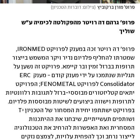
פרופ' מורן ברקוביץ
(
צילום: דוברות הטכניון
)
פרופ' גרהם דה רויטר מהפקולטה לכימיה ע"ש 
שוליך
פרופ' דה רויטר זכה במענק לפרויקט IRONMED, 
שמטרתו להחליף פלדיום נדיר ויקר המשמש בייצור 
תרופות בברזל זמין ובר קיימא. פרויקט זה נשען על 
תגליות שנתמכו על ידי מענק קודם - מענק ERC 
Consolidator לפרויקט FENOMETAL; הפרויקט 
יתאים קטליזטורים מבוססי-ברזל לתגובות רלוונטיות 
לתרופות וישווה ביצועים לשיטות מבוססות פלדיום. 
בפרויקט ישתתפו יחידת המסחור של הטכניון T³ 
ושותפים תעשייתיים, שיבחנו את ההיתכנות 
המסחרית ואת האפשרות להרחיב את הטכנולוגיה 
לייצור נרחב וכך להפחית עלויות, לצמצם נזקים 