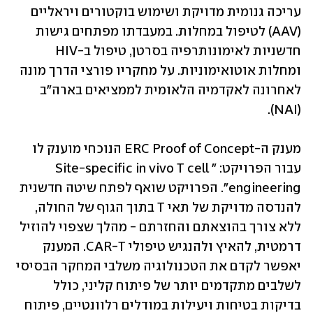
עריכה גנומית מדויקת ושימוש בוקטורים ויראליים 
(AAV) לטיפול במחלות. במעבדתו מפתחים גישות 
חדשניות לאימונותרפיה בסרטן, טיפול ב-HIV 
ומחלות אוטואימוניות. על מחקריו פורצי הדרך מונה 
לאחרונה לאקדמיה הלאומית לממציאים בארה"ב 
(NAI). 
מענק ה-ERC Proof of Concept הנוכחי מוענק לו 
עבור הפרויקט: "Site-specific in vivo T cell 
engineering". הפרויקט שואף לפתח שיטה חדשנית 
להנדסה מדויקת של תאי T בתוך הגוף של החולה, 
ללא צורך בהוצאתם והחזרתם - מהלך שצפוי להוזיל 
דרמטית, להאיץ ולהנגיש טיפולי CAR-T. המענק 
יאפשר לקדם את הטכנולוגיה משלבי המחקר הבסיסי 
לשלבים מתקדמים יותר של פיתוח קליני, כולל 
בדיקות בטיחות ויעילות במודלים רלוונטיים, פיתוח 