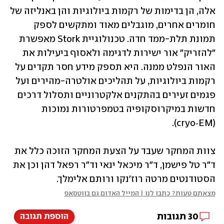
אלה, הן בדימות של רקמות ביולוגיות והן באנליזה של 
חומרים אחרים, מוגבלים מאוד ומתקשים לספק 
תמונת תלת-ממד חדה. טכנולוגיית Stork מאפשרת 
"להזריק" אור ישירות לדגימה ולאסוף ביעילות את 
האור הנפלט ממנה. היא תספק מידע חסר תקדים על 
רקמות ביולוגיות, על תהליכים אולטרה-מהירים ועל 
פגמים זעירים בהתקנים אלקטרוניים ותסלול דרכים 
חדשות במיקרוסקופיה בטמפרטורות נמוכות 
(cryo‑EM). 
צוות המחקר שעבד על הצעת המחקר הזוכה כלל את 
ד"ר טל פישמן, ד"ר מיכאל ינאי וד"ר רפאל דהן וכן את 
הסטודנטים מרטה רוז'נקו ורותם אלימלך.
מצאתם טעות? כתבו לנו | המייל האדום גם בווטסאפ
30
תגובות
הוספת תגובה