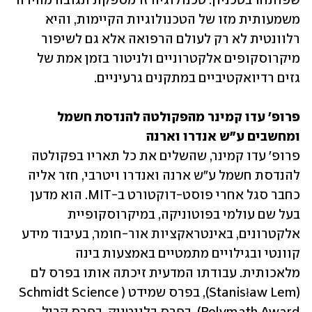
שפותחו בטכניון. טכנולוגיה זו מספקת תגובה מהירה 
משמעותית מזו של הטכנולוגיות הקיימות, והיא 
רלוונטית לא רק לעולם הרפואה אלא גם לשיפור 
מיקרוסקופים אלקטרוניים ולניטור בזמן אמת של 
גזים רדיואקטיביים במתקנים גרעיניים.
פרופ' עדו קמינר מהפקולטה להנדסת חשמל 
ומחשבים ע"ש אנדרו וארנה 

פרופ' עדו קמינר, שהשלים את כל תאריו בפקולטה 
להנדסת חשמל ע"ש ארנה ואנדרו ויטרבי, חזר אליה 
כחבר סגל אחרי פוסט-דוקטורט ב-MIT. הוא מדען 
בעל שם עולמי בפוטוניקה, במיקרוסקופיית 
אלקטרונים, באינטראקציות אור-חומר, בעיבוד מידע 
קוונטי ובגילויים מתמטיים באמצעות בינה 
מלאכותית. עבודתו המדעית זיכתה אותו בפרס לם 
(Stanisław Lem), בפרס שמידט (Schmidt Science 