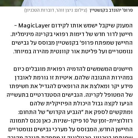
פרופ' יהונדב בקנשטיין 
(
צילום: ניצן זוהר, דוברות הטכניון
)
המענק שיקבל ישמש אותו לקידום MagicLayer - 
חיישן לדור חדש של דימות רפואי בקרינה מינימלית. 
החיישן שמפתח פרופ' בקנשטיין מבוסס על גבישים 
ננומטריים ועל פליטת אור קוונטית מהירה במיוחד.
חיישנים המשמשים להדמיה רפואית מוגבלים כיום 
במהירות התגובה שלהם. איטיות זו גורמת לאובדן 
מידע יקר ומאלצת את הרופאים להגדיל את חשיפתו 
של המטופל לקרינה. הגבישים הסטנדרטיים בתעשייה 
הגיעו לקצה גבול היכולת הפיזיקלית שלהם 
ומתקשים לספק את "הגביע הקדוש" של התחום: 
רזולוציית-זמן של 10 פיקו-שניות. כאן נכנס לתמונה 
החיישן החדש, המבוסס על מערכי גבישים ננומטריים 