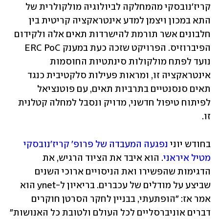
קריז'נובסקי מהמחלקה לביולוגיה מולקולרית של 
התא במכון ויצמן למדע אינטראקציה קריטית בין 
חלבונים אשר תורמת להישרדות תאים אלה ולקידום 
הפיברוזיס. הפרויקט שזכה כעת במענק ERC PoC 
נועד לפתח מולקולות סינתטיות החוסמות 
אינטראקציה זו, ומראות פעילות סלקטיבית כנגד 
תאים סנסנטיים בתרביות תאים, עם פוטנציאל 
לפיתוח טיפול חדשני, מדויק ונסבל למחלה קטלנית 
זו.
בחודש יוני 
נפגעה המעבדה של פרופ' קריז'נובסקי 
מטיל איראני
. הוא איבד את הציוד הרגיש, את 
הדגימות שהפשירו ואת הניסויים ארוכי השנים 
שביצע על מודלים של עכברים. בריאיון ל-ynet הוא 
אמר אז: "הופתעתי, בבניין לחקר הסרטן חוקרים 
דברים אוניברסליים לכל העולם ולטובת כל האנושות"