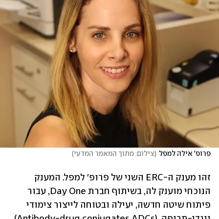
פרופ' אילה למפל
(
צילום: מתוך המאמר המדעי
)
זהו מענק ה-ERC השני של פרופ' למפל. המענק 
הנוכחי מוענק לה, בשיתוף חברת Day One, עבור 
פיתוח שיטה חדשה, יעילה ובטוחה לייצור צימודי 
נוגדן-תרופה  (Antibody-drug conjugates ADCs) 