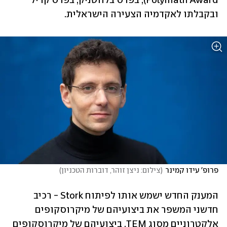
Polymath Award), בפרס בלווטניק, בפרס קריל 
ובקבלתו לאקדמיה הצעירה הישראלית. 
פרופ' עידו קמינר
(
צילום: ניצן זוהר, דוברות הטכניון
)
המענק החדש ישמש אותו לפיתוח Stork - רכיב 
חדשני המשפר את ביצועיהם של מיקרוסקופים 
אלקטרוניים מסוג TEM. ביצועיהם של מיקרוסקופים 