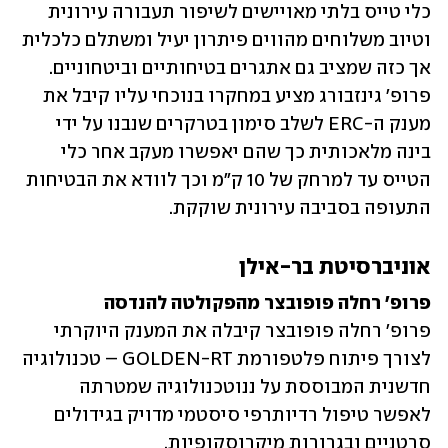
כלי טייס בלתי מאויישים לשיפור תעבורה עירונית 
וטיוב משלוחים מהווים פיתרון יעיל ומשתלם כלכלית 
אך כזה שמציב גם אתגרים בטיחותיים וביטחוניים. 
פרופ' גינזבורג מציע במחקרו בנוכחי עליו קיבל את 
מענק ה-ERC לשלב סימון בטרקרים שנבנו על ידי 
בינה מלאכותית כך שהם יאפשרו מעקב אחר כלי 
הטייס עד למרחק של 10 ק"מ וכך לוודא את הבטיחות 
התעופה בסביבה עירונית שוקקת.
אוניברסיטת בר-אילן 
פרופ' רחלה פופובצר מהפקולטה להנדסה

פרופ' רחלה פופובצר קיבלה את המענק היוקרתי 
לצורך פיתוח פלטפורמת GOLDEN-RT – טכנולוגיה 
חדשנית המבוססת על ננוטכנולוגיה שמטרתה 
לאפשר טיפול רדיותרפי סיסטמי מדויק בגידולים 
סרטניים ובגרורות מיקרוסקופיות.