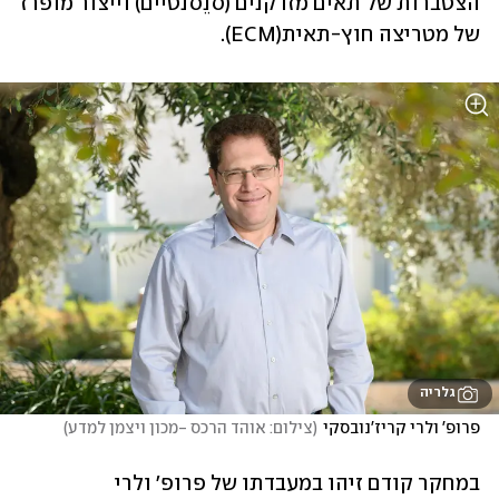
הצטברות של תאים מזדקנים (סנֵסנטיים) וייצור מופרז 
של מטריצה חוץ-תאית(ECM). 
גלריה
פרופ' ולרי קריז'נובסקי
(
צילום: אוהד הרכס -מכון ויצמן למדע
)
במחקר קודם זיהו במעבדתו של פרופ' ולרי 