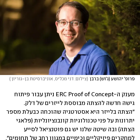
פרופ' יהושע (ג'וש) ברבן
(
צילום: דני מכליס, אוניברסיטת בן-גוריון 
)
מענק ה-ERC Proof of Concept ניתן עבור פיתוח 
גישה חדשה להצתה מבוססת לייזרים של דלק. 
"הצתה בלייזר היא אסטרטגיה שהוכחה כבעלת מספר 
יתרונות על פני טכנולוגיות קונבנציונליות (פלאגי 
הצתה) ובה שיטה שלנו יש גם פוטנציאל לסייע 
למחקרים פיזיקליים וכימיים במגוון רחב של תחומים", 