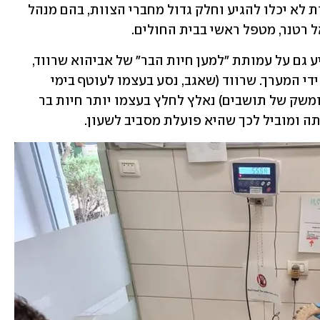
הקבועים בלבד: מתנדבים ובני ובנות שירות לא יכלו להגיע וחלק גדול מחברי הצוות, בהם מנהל 
ל רטנר, מטפל ראשי בבית החולים.
הצמצום בכוח האדם של החיבולנס משפיע גם על עמותת ״למען חיות הבר״ של אביהוא שרווד, 
שמקבלת גם היא חיות בר שמחולצות על ידי המערך. שרווד (שאגב, נסע בעצמו לעוטף בימי 
המלחמה הראשונים כדי לחלץ חיות בית ומשק של תושבים) נאלץ לחלץ בעצמו יותר חיות בר 
ה ומוביל לכך שהיא פועלת מסביב לשעון.