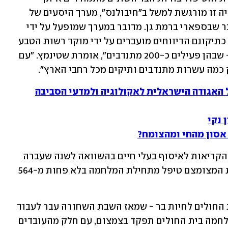
בתקופה זו היא כוח האדם החסר בהן. בעיה זו מורגשת למשל ב״חיבולנס״, מערך היסעים של 
חיות בר פצועות אל בית החולים לחיות בר שבספארי ברמת גן. מדובר במערך שמופעל על ידי 
מתנדבים של רשות הטבע והגנים. ״בימים כתיקונם הדיווחים מועברים על ידי מוקד רשות הטבע 
והגנים למספר קבוצות וטסאפ אזוריות - שבהן פעילים כ-200 מתנדבים״, אומרת שטינמץ. ״עם 
כמה עשרות מתנדבים ותיקים מכל רחבי הארץ״. 
ל האגודה הישראלית לאקולוגיה ולמדעי הסביבה
 נקי
אסון מהחי ומהצומח?
לדברי שטינמץ, אמנם חלה ירידה במספר הקריאות לאיסוף בעלי חיים בהשוואה לשנה שעברה 
בשל המלחמה, אך העומס מורגש, והצוות המצומצם טיפל מתחילת המלחמה בלא פחות מ-564 
בעלי חיים אחרים מובאים ישירות אל בית החולים לחיות בר - שמאז השבת השחורה עבר לעבוד 
במתכונת חירום. ״בשבוע הראשון של המלחמה בית החולים תפקד בצמצום, עם חלק מהעובדים 