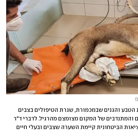
)
גם במרכז הארצי להצלת צבי ים של רשות הטבע והגנים שבמכמורת, שגרת הטיפולים בצבים 
הפגועים ממשיכה, על אף שצוות העובדים והמתנדבים של המקום מצומצם מהרגיל. לדברי ד״ר 
יניב לוי, מנהל מרכז ההצלה, בעקבות המציאות הביטחונית קיימת השערה שצבים ובעלי חיים 