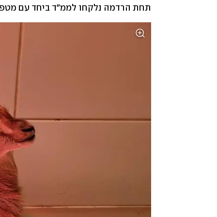
תחת הרדמה נלקחו לממ״ד ביחד עם מטפל