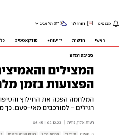
מבזקים
דווחו לנו
°
31
תל אביב
ראשי
חדשות
ידיעות+
פודקאסטים
כל
סביבה ומדע
המצילים והאמיצים
הפצועות בזמן מל
המלחמה הפכה את החילוץ והטיפול 
רגילים - למורכבים מאי-פעם. כך מ
|
רעות אלון, זווית
02.12.23 | 06:45
תגיות
חיות בר
חרבות ברזל
רשות הטבע והגנים
בי