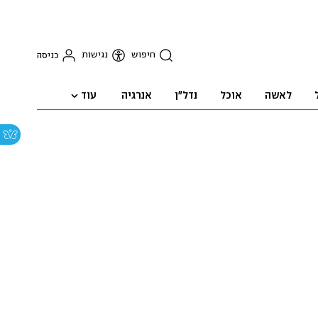
חיפוש
נגישות
כניסה
עוד
לאשה
אוכל
נדל"ן
אנרגיה