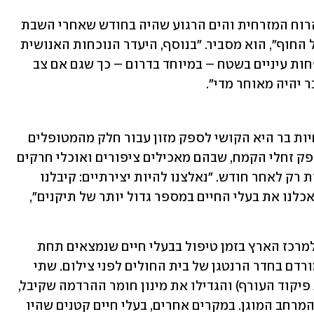
״צבים פגועים צפים על פני המים, ובשל הרוח המזרחית והים הרגוע שהיה בחודש שאחרי השבת 
הארורה הם נסחפים אל עומקו במקום אל החוף״, הוא מסביר. ״בנוסף, היעדר הנוכחות האנושית 
בחופים ומיעוט הפעילות בים - משמעו פחות עיניים בשטח – במיוחד בדרום – כך שגם אם צב 
 יהיה מאוחר מדי״. 
בעיה אחרת שבה נתקלו בבית החולים לחיות בר היא הקושי לספק מזון עבור חלק מהמטופלים 
שלהם. לדברי רטנר, עם פרוץ המלחמה, ספק זחלי הקמח, שבהם מאכילים ציפורים ואוכלי חרקים 
אחרים, השהה את עבודתו - וחזר לפעילות רק לאחר חודש. ״נאלצנו להיות יצירתיים: קיבלנו 
זחלים ממחלקות אחרות בספארי, או שהאכלנו את בעלי החיים במספר גדול יותר של תיקנים״, 
אתגר נוסף היה התמודדות עם המטחים למרכז הארץ בזמן טיפול בבעלי חיים שנמצאים תחת 
הרדמה. תרחיש זה התממש כשיעל היה מורדם בחדר הרנטגן של בית החולים לפני צילום. שתי 
וטרינריות נשארו איתו (בהתאם להנחיות פיקוד העורף) והגדילו את מינון חומר ההרדמה שקיבל, 
כדי שלא יתעורר, עד ששאר הצוות חזר מהמרחב המוגן. במקרים אחרים, בעלי חיים קטנים שהיו 