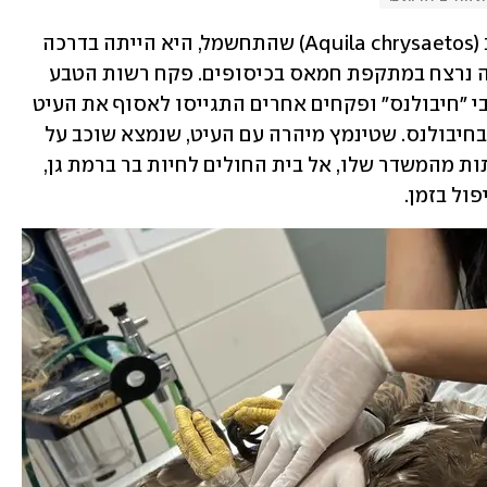
כשנגה שטינמץ קיבלה דיווח על עיט זהוב (Aquila chrysaetos) שהתחשמל, היא הייתה בדרכה 
חזרה מניחום אבלים אצל מתנדבת שאחיה נרצח במתקפת חמאס בכיסופים. פקח רשות הטבע 
והגנים האזורי היה במילואים, ולכן מתנדבי "חיבולנס" ופקחים אחרים התגייסו לאסוף את העיט 
ולמסור אותו לשטינמץ, גם היא מתנדבת בחיבולנס. שטינמץ מיהרה עם העיט, שנמצא שוכב על 
הקרקע בבסיס צבאי בבקעה בעקבות אותות מהמשדר שלו, אל בית החולים לחיות בר ברמת גן, 
ול בזמן.