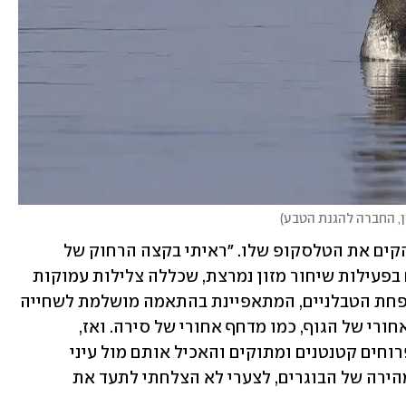
ן, החברה להגנת הטבע
)
לפני כמה ימים הגיע ד"ר פרלמן למאגר והקים את הטלסקופ שלו. "ראיתי בקצה הרחוק של 
המאגר הגדול זוג טבלנים בינוניים בוגרים בפעילות שיחור מזון נמרצת, שכללה צלילות עמוקות 
ושחייה מהירה. הטבלן הבינוני שייך למשפחת הטבלניים, המתאפיינת בהתאמה מושלמת לשחייה 
ולצלילה, עם רגליים הממוקמות בחלק האחורי של הגוף, כמו מדחף אחורי של סירה. ואז, 
להפתעתי הרבה, אחד מהם ניגש לשני אפרוחים קטנטנים ומתוקים והאכיל אותם מול עיני 
הנדהמות! בשל המרחק הרב והשחייה המהירה של הבוגרים, לצערי לא הצלחתי לתעד את 