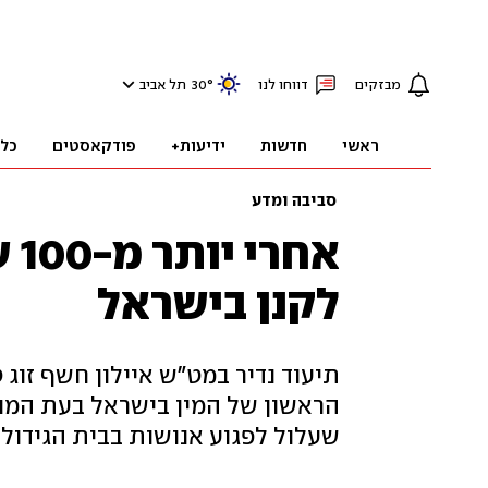
מבזקים
דווחו לנו
°
30
תל אביב
ראשי
חדשות
ידיעות+
פודקאסטים
כל
סביבה ומדע
אח
לקנן בישראל
תיעוד נדיר במט"ש איילון חשף זוג ט
הראשון של המין בישראל בעת המוד
שעלול לפגוע אנושות בבית הגידול