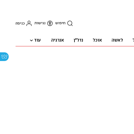
חיפוש
נגישות
כניסה
עוד
לאשה
אוכל
נדל"ן
אנרגיה