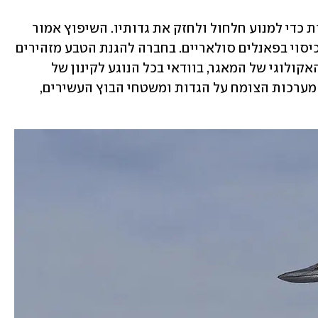
המאגר צפוי לעבור שיפוץ בשנים הקרובות כדי למנוע חלחול ולחזק את גדותיו. השיפוץ אמור 
לכלול ציפוי ביריעות פלסטיק, ולרוב גם כיסוי בפאנלים סולאריים. בחברה להגנת הטבע מזהירים 
כי שיפוץ כזה מביא לכלייה של התפקוד האקולוגי של המאגר, בוודאי בכל הנוגע לקינון של 
ציפורים ואתרי עצירה לציפורים נודדות. מערכות הצומח על הגדות ומשטחי הבוץ העשירים, 