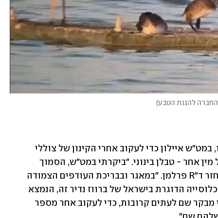
, החברה להגנת הטבע
)
ד"ר פרלמן ביקר ביום שני השבוע, כהרגלו, במט"ש איילון כדי לעקוב אחרי הקינון של צוללי 
הביצות. להפתעתו הצליח לתעד קינון של מין אחר - טבלן בינוני. "ביקרתי במט"ש, הסמוך 
לרמלה, המאכסן מי קולחין מטופלים"' שחזר ד"R פרלמן. "במאגר ובבריכת העודפים הצמודה 
אליו מקננים צוללי ביצות, כמחצית מהאוכלוסייה הדוגרת בישראל של ברווז נדיר זה, הנמצא 
בסכנת הכחדה עולמית. בעונת הקינון אני מבקר שם לעתים קרובות, כדי לעקוב אחר מספר 
להם שם".