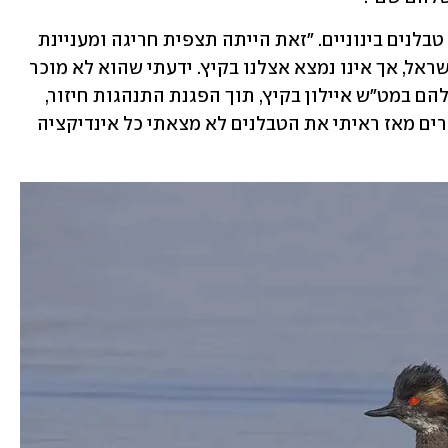
בסוף חודש מאי הבחין במקום בשלישיית טבלנים בינוניים. "זאת הייתה תצפית חריגה ומעניינת 
כי הטבלן הבינוני הוא חורף מצוי למדי בישראל, אך אינו נמצא אצלנו בקיץ. ידעתי שהוא לא מוכר 
כמקנן בישראל שנים רבות. ההימצאות שלהם במט"ש איילון בקיץ, תוך הפגנת התנהגות חיזור, 
הדליקה אצלי נורה אדומה. בביקורים חוזרים מאז ראיתי את הטבלנים לא מצאתי כל אינדיקציה 