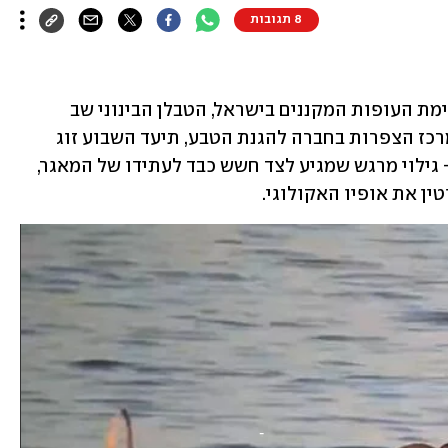
8 תגובות
אחרי היעדרות של יותר מ-100 שנה מרשימת העופות המקננים בישראל, הטבלן הבינוני שב 
להתרבות בארץ: ד"ר יואב פרלמן, מנהל מרכז הצפרות בחברה להגנת הטבע, תיעד השבוע זוג 
טבלנים עם שני אפרוחים במט"ש איילון – גילוי מרגש שמגיע לצד חשש כבד לעתידו של המאגר, 
ן את אופיו האקולוגי.