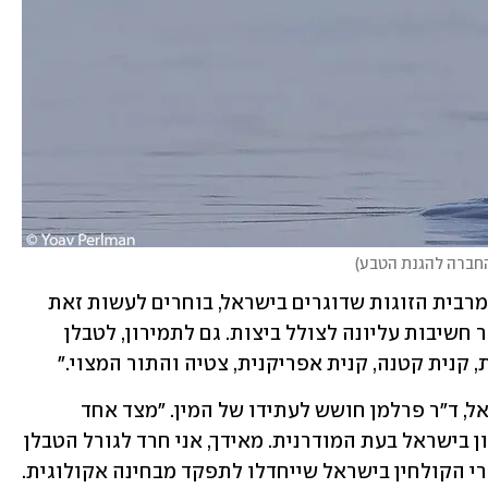
 החברה להגנת הטבע
)
"מהלך זה יביאם אל סף הכחדה מישראל. מרבית הזוגות שדוגרים בישראל, בוחרים לעשות זאת 
במאגרי קולחין", אומר ד"ר פרלמן. "למאגר חשיבות עליונה לצולל ביצות. גם לתמירון, לטבלן 
, קנית קטנה, קנית אפריקנית, צטיה והתור המצוי."
לצד השמחה הגדולה מגילוי הקינון בישראל, ד"ר פרלמן חושש לעתידו של המין. "מצד אחד 
התרגשתי מאוד למצוא את הקינון הראשון בישראל בעת המודרנית. מאידך, אני חרד לגורל הטבלן 
ולגורל המאגר שבו הוא נמצא, ושאר מאגרי הקולחין בישראל שייחדלו לתפקד מבחינה אקולוגית. 