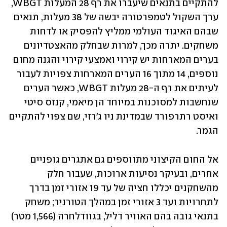
להתקיים בתנאים שיעברו את רף 28 המעלות WBGT, 
ערך השקול לטמפרטורה יבשה של 38 מעלות, תנאים 
שבהם האיגוד העולמי ממליץ להפסיק או לדחות 
משחקים. יתרה מכך, למרות שבחלק מהאצטדיונים 
בערים המארחות יש קירוי ואמצעי קירוי והגנה מחום 
נוספים, 14 מתוך 16 הערים המארחות צפויות לעבור 
לעיתים את רף ה-28 מעלות WBGT, כאשר הערים 
שנחשבות למסוכנות במיוחד הן מיאמי, קנזס סיטי 
ואיסט רתרפורד שבמדינת ניו ג'רזי, שם צפוי להתקיים 
הגמר.
אל החום הקיצוני מתווספים גם אתגרים גופניים 
אחרים, ובעיקר נסיעות ארוכות, שעבור חלק 
מהשחקנים יכללו חציה של עד 19 אזורי זמן בדרך 
לתחרויות ועד 3 אזורי זמן במהלך הטורניר; משחק 
בתנאי גובה בהם האוויר דליל, בגוודלחרה (1,566 מטר) 