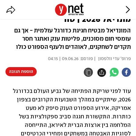
טורניר לוהט: האתגר הגדול של
מונדיאל 2026 | טור
המונדיאל מבטיח חגיגת כדורגל עולמית - אך גם
עומסי חום מסוכנים, פליטות ענק ואתגר חסר
תקדים לשחקנים, לאוהדים ולענף הספורט כולו
פרופ' עדי וולפסון
| פורסם:
09.06.26 | 04:15
הוספת תגובה
עוד לפני שריקת הפתיחה של גביע העולם בכדורגל 
2026, שיתקיים במהלך השבועות הקרובים בצפון 
אמריקה, אירוע הספורט הענק סיפק לא מעט 
כותרות. התקשורת חגגה סביב ספקולציות בשל 
המלחמה בין ארצות הברית לאיראן, התייחסה 
לסוגיות האבטחה במשחקים ומחירי הכרטיסים 