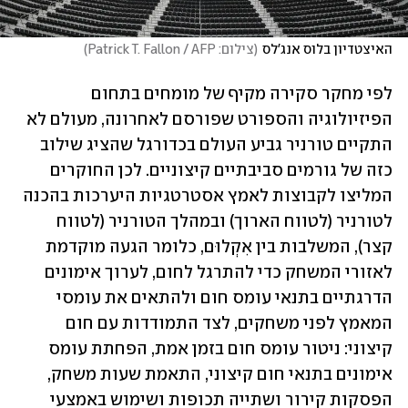
האיצטדיון בלוס אנג'לס
(
צילום: Patrick T. Fallon / AFP
)
לפי מחקר סקירה מקיף של מומחים בתחום 
הפיזיולוגיה והספורט שפורסם לאחרונה, מעולם לא 
התקיים טורניר גביע העולם בכדורגל שהציג שילוב 
כזה של גורמים סביבתיים קיצוניים. לכן החוקרים 
המליצו לקבוצות לאמץ אסטרטגיות היערכות בהכנה 
לטורניר (לטווח הארוך) ובמהלך הטורניר (לטווח 
קצר), המשלבות בין אִקְלוּם, כלומר הגעה מוקדמת 
לאזורי המשחק כדי להתרגל לחום, לערוך אימונים 
הדרגתיים בתנאי עומס חום ולהתאים את עומסי 
המאמץ לפני משחקים, לצד התמודדות עם חום 
קיצוני: ניטור עומס חום בזמן אמת, הפחתת עומס 
אימונים בתנאי חום קיצוני, התאמת שעות משחק, 
הפסקות קירור ושתייה תכופות ושימוש באמצעי 