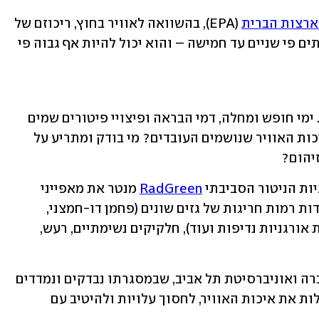
ארצות הברית
 (EPA), בהשוואה לאוויר בחוץ, ריכוזם של 
חלק מהמזהמים באוויר הפנימי גבוה לעיתים פי שניים עד חמישה – והוא יכול להיות אף גבוה פי 
המדינה דואגת לעגן זכויות עובדים בחוק. ימי חופש ומחלה, דמי הבראה ופיצויי פיטורים שמים 
את טובת העובד במרכז. אבל מי דואג לאיכות האוויר שנושמים העובדים? מי בודק ומתריע על 
יהום?
יות הניטור הסביבתי 
RadGreen
 מנטר את מאפייני 
האוויר בחללים סגורים, מודד ומתריע אודות רמות חריגות של גזים שונים (פחמן דו-חמצני, 
פחמן חד-חמצני, חנקן דו-חמצני תרכובות אורגניות נדיפות ועוד), חלקיקים נשימתיים, רעש, 
בימים אלו אני עורכת מחקר בשיתוף החברה ואוניברסיטת תל אביב, שבמסגרתו נבדקים ונמדדים 
המקורות לזיהום תוך-מבני, במטרה להעלות את איכות האוויר, לחסוך עלויות ולהיטיב עם 