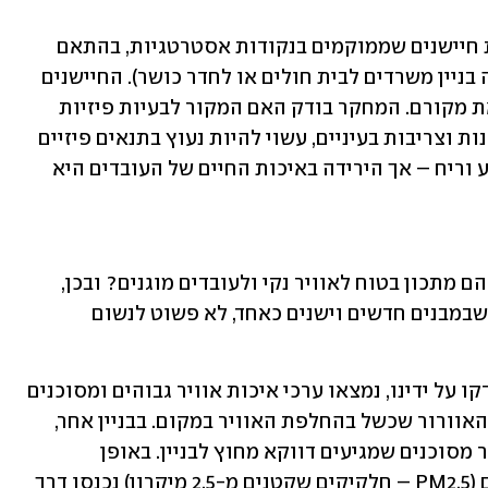
המחקר בוחן את איכות האוויר באמצעות חיישנים שממוקמים בנקודות אסטרטגיות, בהתאם 
לסוג המבנה ולאופי השימוש בו (לא דומה בניין משרדים לבית חולים או לחדר כושר). החיישנים 
מאפשרים למפות את הזיהומים ולהבין את מקורם. המחקר בודק האם המקור לבעיות פיזיות 
ובריאותיות של עובדים, כמו עייפות, מגרנות וצריבות בעיניים, עשוי להיות נעוץ בתנאים פיזיים 
לקויים. לזיהום אוויר אומנם אין טעם, צבע וריח – אך הירידה באיכות החיים של העובדים היא 
האם מבנים חדישים שמתוכננים בקפידה הם מתכון בטוח לאוויר נקי ולעובדים מוגנים? ובכן, 
ממש לא. ממצאי המחקר מצביעים על כך שבמבנים חדשים וישנים כאחד, לא פשוט לנשום 
באחד מהמשרדים הגדולים בישראל, שנבדקו על ידינו, נמצאו ערכי איכות אוויר גבוהים ומסוכנים 
לעובדים. הסיבה: צינור קרוע של מערכת האוורור שכשל בהחלפת האוויר במקום. בבניין אחר, 
מערכת ההתרעה הציגה ערכי איכות אוויר מסוכנים שמגיעים דווקא מחוץ לבניין. באופן 
אבסורדי, החלקיקים המזהמים הקטנטנים (PM2.5 – חלקיקים שקטנים מ-2.5 מיקרון) נכנסו דרך 