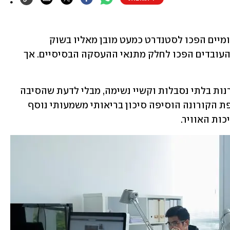
כסאות אורתופדיים ועכברי מחשב ארגונומיים הפכו לסטנדרט כמעט מובן מאליו בשוק 
התעסוקה. תנאים המיטיבים עם בריאות העובדים הפכו לחלק מתנאי ההעסקה הבסיסיים. אך 
עובדים רבים מסיימים ימי עבודה עם מיגרנות בלתי נסבלות וקשיי נשימה, מבלי לדעת שהסיבה 
לכך היא האוויר שהם נושמים מזוהם. מגפת הקורונה הוסיפה סיכון בריאותי משמעותי נוסף 
ות האוויר.