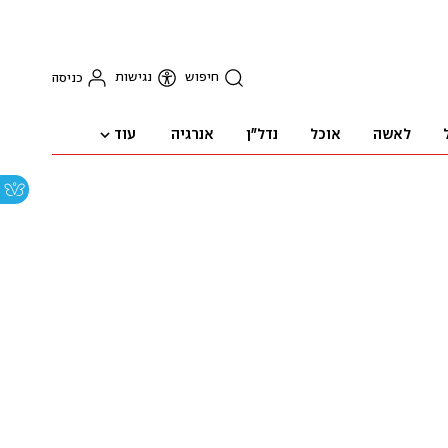
חיפוש
נגישות
כניסה
עוד
לאשה
אוכל
נדל"ן
אנרגיה