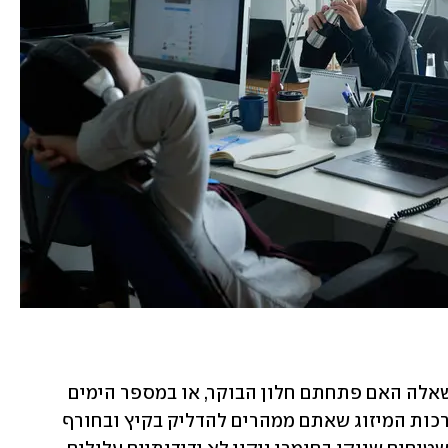
איכות האוויר במשרדכם לא תלויה רק בשאלה האם פתחתם חלון הבוקר, או במספר הימים 
בשבוע שבהם המנקה קופצת לביקור. מערכות המיזוג שאתם ממהרים להדליק בקיץ ובחורף 