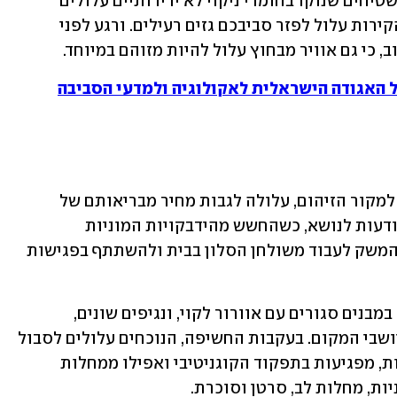
עלולות להפיץ עובש וחיידקים, רהיטים ושטיחים שנוקו בחומרי ניקוי לא ידידותיים עלולים 
להפיץ כימיקליים מסוכנים ואפילו צבע הקירות עלול לפזר סביבכם גזים רעילים. ורגע לפני 
כי גם אוויר מבחוץ עלול להיות מזוהם במיוחד.
ל האגודה הישראלית לאקולוגיה ולמדעי הסביבה
שאיפת אוויר מזוהם בקביעות, ללא קשר למקור הזיהום, עלולה לגבות מחיר מבריאותם של 
העובדים. מגפת הקורונה העלתה את המודעות לנושא, כשהחשש מהידבקויות המוניות 
במקומות העבודה שלח אחוזים ניכרים מהמשק לעבוד משולחן הסלון בבית ולהשתתף בפגישות 
אבל קורונה היא ממש לא הסכנה היחידה במבנים סגורים עם אוורור לקוי, ונגיפים שונים, 
עובשים וחיידקים מהווים גם הם סכנה ליושבי המקום. בעקבות החשיפה, הנוכחים עלולים לסבול 
מדלקות בדרכי הנשימה, מתגובות אלרגיות, מפגיעות בתפקוד הקוגניטיבי ואפילו ממחלות 
ות, מחלות לב, סרטן וסוכרת. 