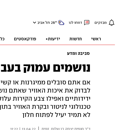
מבזקים
דווחו לנו
°
28
תל אביב
ראשי
חדשות
ידיעות+
פודקאסטים
כל
סביבה ומדע
נושמים עמוק בעבו
אם אתם סובלים ממיגרנות או קשיי
לבדוק את איכות האוויר שאתם נושמי
ידידותיים ואפילו צבע הקירות עלול
טכנולוגי לניטור ובקרת האוויר בת
לא תמיד יעיל לפתוח חלון
|
ד"ר חופית יצחק בן שלום, זווית
13.04.22 | 11:22