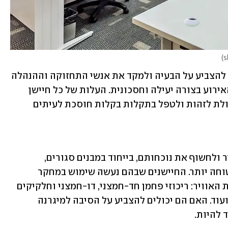
)
בזכות חיישני ניטור האוויר במקום, ידענו להצביע על הבעיה ולמקד את אנשי התחזוקה וההנהלה 
בכל אחד מהמקרים, מה שהוביל לניהול האירוע בצורה יעילה וחסכונית. העלות של כל חיישן 
מסתכמת במאות שקלים ליחידה, אך היכולת לזהות ולטפל בתקלות בקלות חוסכת לעיתים 
האפשרות "לבודד" חומרים רעילים באוויר ולחשוף את נוכחותם, בייחוד במבנים סגורים, 
מאפשרת לייצר סביבת עבודה בריאה ובטוחה יותר. החיישנים שבהם נעשה שימוש במחקר 
הנוכחי מודדים פרמטרים שונים של איכות האוויר: ריכוזי פחמן חד-חמצני, דו-חמצני וחלקיקים 
נשימים, רעש, טמפרטורה, לחות, תאורה ועוד. האם הם יכולים להצביע על הסיבה למיגרנה 
 להיות.