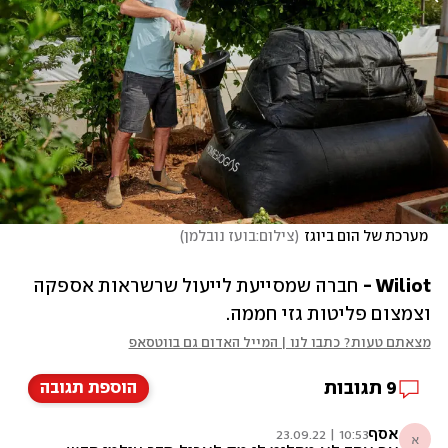
 מערכת של הום ביוגז
(
צילום:בועז נובלמן
)
Wiliot - 
חברה שמסייעת לייעול שרשראות אספקה 
וצמצום פליטות גזי חממה. 
מצאתם טעות? כתבו לנו | המייל האדום גם בווטסאפ
9
תגובות
הוספת תגובה
אסף
10:53 | 23.09.22
א