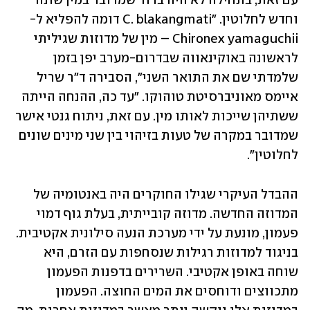
עם זאת, בתחילה לא היה ברור שמדובר במין שונה 
וחדש לחלוטין. "C. blakangmati דומה להפליא ל-
Chironex yamaguchii – מין של מדוזות שגיליתי 
לראשונה באוקינאווה שבדרום-מערב יפן בזמן 
שלמדתי שם את התואר השני", הסבירה ד"ר שריל 
איימס מאוניברסיטת טוהוקו. "עד כה, ההנחה הייתה 
ששתיהן שייכות לאותו מין. עם זאת, ניתוח גנטי אישר 
שמדובר במקרה של טעות בזיהוי בין שני מינים שונים 
לחלוטין".
ההבדל העיקרי שגילו החוקרים היה באנטומיה של 
המדוזה החדשה. מדוזה קובייתית, בעלת גוף דמוי 
פעמון, מונעת על ידי מערכת הנעה סילונית אקטיבית. 
בניגוד למדוזות רגילות שנסחפות עם הזרם, היא 
שוחה באופן אקטיבי. השרירים בדפנות הפעמון 
מתכווצים ודוחסים את המים החוצה. הפעמון 