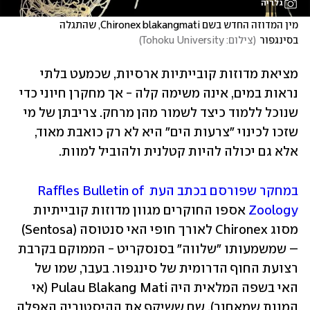
גלריה
מין המדוזה החדש בשם Chironex blakangmati, שהתגלה 
בסינגפור
(
צילום: Tohoku University
)
מציאת מדוזות קובייתיות ארסיות, שכמעט בלתי 
נראות במים, אינה משימה קלה - אך מחקרן חיוני כדי 
שנוכל ללמוד כיצד לשמור מהן מרחק. צריבתן של מי 
שזכו לכינוי "צרעות הים" היא לא רק כואבת מאוד, 
אלא גם יכולה להיות קטלנית ולהוביל למוות.
במחקר שפורסם בכתב העת Raffles Bulletin of 
Zoology
 אספו החוקרים מגוון מדוזות קובייתיות 
מסוג Chironex לאורך חופי האי סנטוסה (Sentosa) 
– שמשמעותו "שלווה" בסנסקריט - הממוקם בקרבת 
רצועת החוף הדרומית של סינגפור. בעבר, שמו של 
האי בשפה המלאית היה Pulau Blakang Mati (אי 
המוות שמאחור), שם ששיקף את ההיסטוריה האפלה 