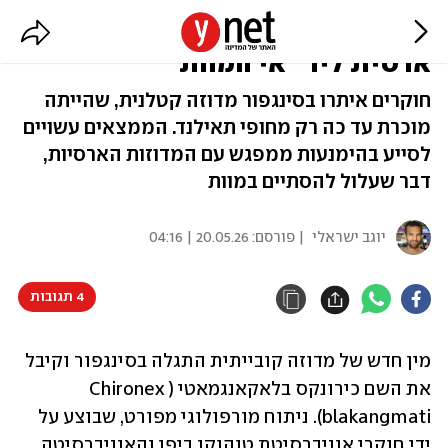
לא רק בתאילנד: חוקרים זיהו מדוזה
ארסית ליד "אי המוות"
חוקרים איתרו בסינגפור מדוזה קטלנית, שהייתה
מוכרת עד כה רק מחופי תאילנד. הממצאים עשויים
לסייע בהימנעות ממפגש עם המדוזות הארסיות,
דבר שעלול להסתיים במוות
יוגב ישראלי
| פורסם:
20.05.26 | 04:16
4 תגובות
מין חדש של מדוזה קובייתית התגלה בסינגפור וקיבל 
את השם כירונקס בלאקאנגמאטי (Chironex 
blakangmati). ניתוח מורפולוגי מפורט, שבוצע על 
ידי חוקרי אוניברסיטת טוהוקו ביפן והאוניברסיטה 