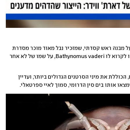
מדובר ביצור שגודלו כשל כלב. הוא גם בעל מבנה ראש קסדתי, שמזכיר נבל מאוד מוכר מסדרת 
"מלחמת הכוכבים". לכן, החוקרים החליטו לקרוא לו Bathynomus vaderi, על שמו של לא אחר 
המין משתייך לסדרת הסרטנים העילאיים, הכוללת את מיני הסרטנים הגדולים ביותר, ועדיין 
או אותו בים סין הדרומי, סמוך לאיי ספרטאלי. 