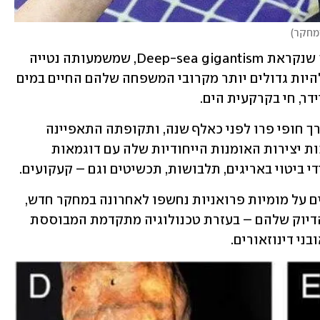
המחקר
)
הסיבה לכך עשויה להיות נעוצה בתופעה שנקראת Deep-sea gigantism, שמשמעותה נטייה 
של מיני בעלי חיים, החיים במעמקי הים, להיות גדולים יותר מקרובי המשפחה שלהם החיים במים 
ידר, חי בקרקעית הים. 
ועכשיו, לתרבות צ'נקאי, שהתפתחה לאורך חופי פרו לפני כאלף שנה, ותקופתה התאפיינה 
בפריחה אומנותית וכלכלית – בעיקר בזכות יצירות האומנות הייחודיות שלה עם דוגמאות 
די ביטוי באריגים, תלבושות, תכשיטים וגם – קעקועים. 
גילויים חדשים ועוצרי נשימה של קעקועים על מומיות פרואניות נחשפו לאחרונה במחקר חדש, 
ואלו מביאים לידי ביטוי את המורכבות והדיוק שלהם – בעזרת טכנולוגיה מתקדמת המבוססת 
ני דינוזאורים.