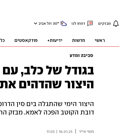
מבזקים
דווחו לנו
°
30
תל אביב
ראשי
חדשות
ידיעות+
פודקאסטים
כל
סביבה ומדע
בגודל של כלב, עם פ
היצור שהדהים את 
היצור הימי שהתגלה בים סין הדרומ
דובת הקוטב הפכה לאמא. מבזק ה
|
משי אייד
16.01.25 | 11:05