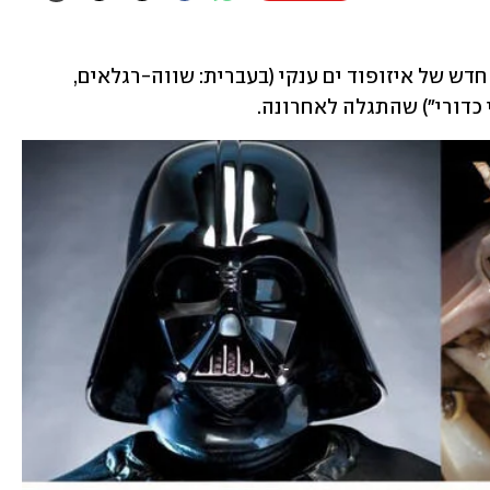
נפתח את מבזק החדשות הטובות עם מין חדש של איזופוד ים ענקי (בעברית: שווה-רגלאים, 
כדורי") שהתגלה לאחרונה.