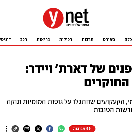
כלה
ספורט
תרבות
רכילות
בריאות
רכב
דיגיטל
נים של דארת' ויידר:
החוקרים
י, הקעקועים שהתגלו על גופות המומיות ונוקה
חדשות הטובות
89 תגובות