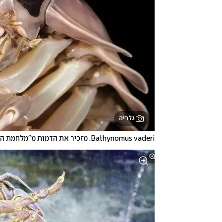
גלריה
Bathynomus vaderi. מזכיר את הדמות מ"מלחמת הכוכבים"