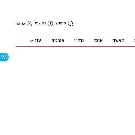
חיפוש
נגישות
כניסה
עוד
לאשה
אוכל
נדל"ן
אנרגיה