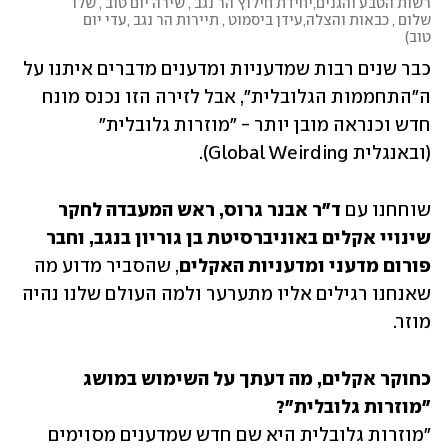
רשות הטבע והגנים,יחידת חילוץ הר נגב , שירה יום טוב , שלו 
שלום , כבאות והצלה,עידן ביסמוט , תיירות הר נגב ,עדי יום 
טוב
)
כבר שנים רבות שמדעניות ומדענים מדברים איתנו על 
ה"התחממות הגלובלית", אבל לזירה הזו נכנס מונח 
חדש וכנראה מובן יותר - "מוזרות גלובלית" 
(ובאנגלית Global Weirding). 
שוחחנו עם 
ד"ר אבנר גרוס, ראש המעבדה לחקר 
שינויי אקלים באוניברסיטת בן גוריון בנגב, וחבר 
פורום מדעני ומדעניות האקלים
, שהסביר מדוע מה 
שאנחנו רגילים אליו מתערער ולמה העולם שלנו נהיה 
מוזר. 
כחוקר אקלים, מה דעתך על השימוש במושג 
"מוזרות גלובלית"?

"מוזרות גלובלית היא שם חדש שמדענים מסוימים 