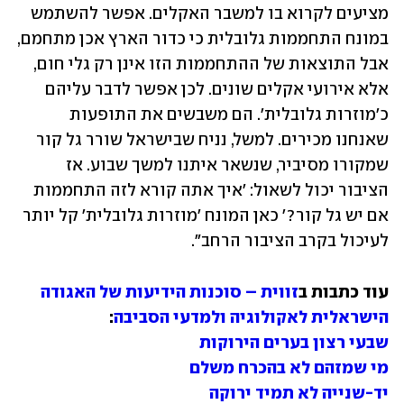
מציעים לקרוא בו למשבר האקלים. אפשר להשתמש 
במונח התחממות גלובלית כי כדור הארץ אכן מתחמם, 
אבל התוצאות של ההתחממות הזו אינן רק גלי חום, 
אלא אירועי אקלים שונים. לכן אפשר לדבר עליהם 
כ'מוזרות גלובלית'. הם משבשים את התופעות 
שאנחנו מכירים. למשל, נניח שבישראל שורר גל קור 
שמקורו מסיביר, שנשאר איתנו למשך שבוע. אז 
הציבור יכול לשאול: 'איך אתה קורא לזה התחממות 
אם יש גל קור?' כאן המונח 'מוזרות גלובלית' קל יותר 
לעיכול בקרב הציבור הרחב".
עוד כתבות ב
זווית – סוכנות הידיעות של האגודה 
הישראלית לאקולוגיה ולמדעי הסביבה
:

שבעי רצון בערים הירוקות
מי שמזהם לא בהכרח משלם
יד-שנייה לא תמיד ירוקה