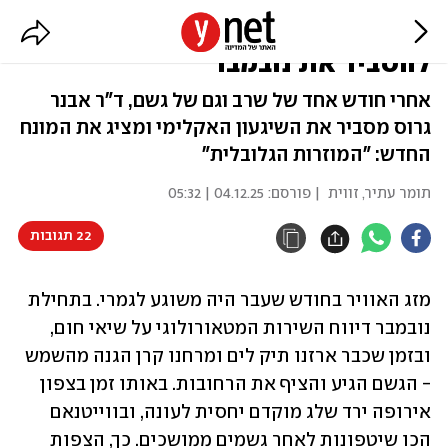
"מוזרות גלובלית": כשהמדע מנסה
להסביר את נובמבר
אחרי חודש אחד של שרב וגם של גשם, ד"ר אבנר
גרוס מסביר את השיגעון האקלימי ומציג את המונח
החדש: "המוזרות הגלובלית"
תומר עתיר, זווית
| פורסם:
04.12.25 | 05:32
22 תגובות
מזג האוויר בחודש שעבר היה משוגע לגמרי. בתחילת 
נובמבר דיווח השירות המטאורולוגי על שיאי חום, 
ובזמן שכבר ארזנו תיק לים ומרחנו קרן הגנה מהשמש 
- הגשם הגיע והציף את הרחובות. באותו זמן בצפון 
אירופה ירד שלג מוקדם יחסית לעונה, ובווייטנאם 
הכו שיטפונות לאחר גשמים ממושכים. כך, הצפות 