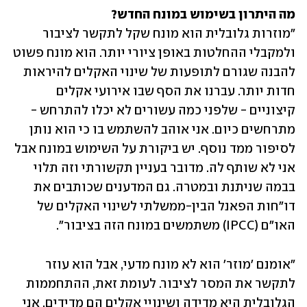
מה היתרון בשימוש במונח החדש?

"מוזרות גלובלית הוא מונח שקל לתקשר לציבור 
ולמקבלי ההחלטות באופן ציורי יותר. הוא מונח פשוט 
להבנה שגורם לתופעות של שינוי האקלים להיראות 
חדות יותר. עברנו את הסף שבו אירועי אקלים 
קיצוניים - שלפני כמה עשורים לא יכלו להתרחש - 
מתרחשים כיום. אני אוהב להשתמש בו כי הוא נותן 
לסיפור ממד נוסף. יש ביקורת על השימוש במונח אבל 
אני לא שותף לה. מדובר בעניין תקשורתי וזה תלוי 
בבמה שניתנת ובמטרה. גם המדענים שכותבים את 
דו"חות הפאנל הבין-ממשלתי לשינוי האקלים של 
האו"ם (IPCC) משתמשים במונח הזה בציבור". 
"אומנם 'מוזר' הוא לא מונח מדעי, אבל הוא עוזר 
לתקשר את המסר לציבור. לעומת זאת, ההתחממות 
הגלובלית היא מדידה ושינויי אקלים הם מדידים. אני 