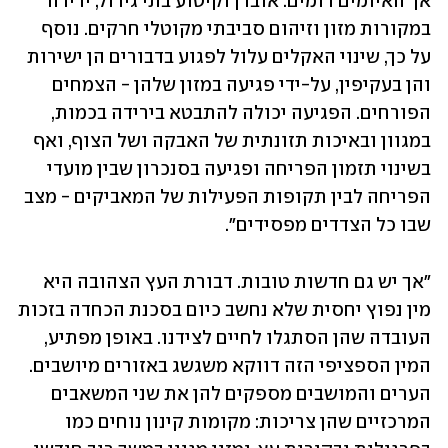
אך האיומים דומים: אובדן וקיטוע בתי גידול, ירידה 
במקורות מזון וזיהום סביבתי מקוטלי חרקים. נוסף 
על כך, שינוי האקלים עלול לפגוע בדבורים הן ישירות 
והן בעקיפין, על-ידי פגיעה במזון שלהן - הצמחים 
הפורחים. הפגיעה יכולה להתבטא בירידה בכמות, 
במגוון ובאיכות תזונתית של האבקה ושל הצוף, ואף 
בשינוי תזמון הפריחה ופגיעה בסנכרון שבין מועדי 
הפריחה לבין תקופות הפעילות של המאביקים - מצב 
שבו כל הצדדים מפסידים".
"אך יש גם חדשות טובות. דבורת העץ הצהובה היא 
מין נפוץ יחסית שלא נחשב כיום בסכנת הכחדה בזכות 
העובדה שהן הסתגלו לחיים לצידנו. באופן מפתיע, 
המין הספציפי הזה דווקא משגשג באזורים מיושבים. 
הערים והמושבים מספקים להן את שני המשאבים 
המרכזיים שהן צריכות: מקומות קינון נוחים כמו 