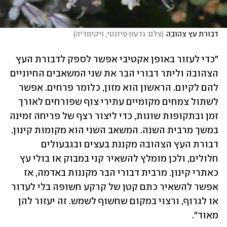
דבורת עץ צהובה
(
צלם: גדעון פיזנטי, ויקימדיה
)
"כדי לעזור באופן אקטיבי אפשר לספק לדבורת העץ 
הצהובה וליתר דבורי הבר את שני המשאבים החיוניים 
להם לקיום. הראשון הוא מזון, כלומר פרחים. אפשר 
לשתול צמחים מקומיים עתירי צוף שפורחים לאורך 
זמן ובתקופות שונות, כדי ליצור רצף של פריחה זמינה 
במשך מרבית השנה. המשאב השני הוא מקומות קינון. 
דבורת העץ הצהובה מקננת בעצים ובגבעולים 
חלולים, ולכן מומלץ להשאיר קני במבוק או בולי עץ 
כאתרי קינון. מרבית דבורי הבר מקננות באדמה, אז 
אפשר להשאיר כתם קטן של קרקע חשופה בלי לעדור 
או לגרוף, ורצוי במקום שחשוף לשמש. זה יעזור להן 
מאוד".