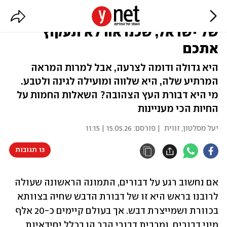
חיות את הרגע: המאביקה החשובה
של ישראל, שכנראה לא תעקוץ
אתכם
היא גדולה ודומה לצרעה, אבל למרות המראה
המרתיע שלה, היא שלווה ומועילה לגינה ולטבע.
מי היא דבורת העץ הצהובה? השאלות החמות על
החיות הכי מעניינות
יעל מסלטון, זווית
| פורסם:
15.05.26 | 11:15
13 תגובות
אם נחשוב רגע על דבורים, התמונה הראשונה שעולה 
לרובנו בראש היא זו של דבורת הדבש שחיה בצוותא 
בכוורת ושמייצרת דבש. אך בעולם קיימים כ-20 אלף 
מיני דבורים, ומרבית דבורי הבר הן בכלל יחידאיות 