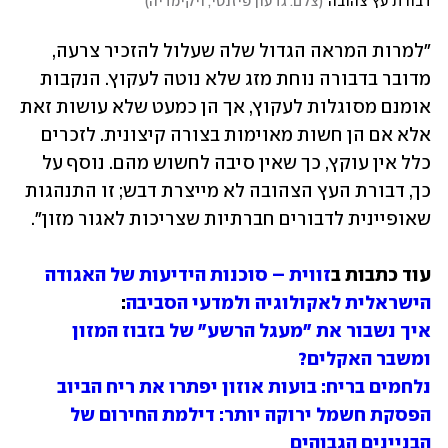
דבורת עץ צהובה
(
צלם: גדעון פיזנטי, ויקימדיה
)
"למרות המראה הגדול שלה שעלול להזכיר צרעה, 
מדובר בדבורה נוחת מזג שלא נוטה לעקוץ. הנקבות 
אומנם מסוגלות לעקוץ, אך הן כמעט שלא עושות זאת 
אלא אם הן חשות מאוימות בצורה קיצונית. לזכרים 
כלל אין עוקץ, כך שאין סיבה לחשוש מהם. נוסף על 
כך, דבורת העץ הצהובה לא מייצרת דבש; זו התנהגות 
שאופיינית לדבורים חברתיות שצריכות לאגור מזון".
עוד כתבות ב
זווית – סוכנות הידיעות של האגודה 
הישראלית לאקולוגיה ולמדעי הסביבה
:

איך נשבור את "מעגל הרשע" של בזבוז המזון 
ומשבר האקלים?

נלחמים בריח: בועות אוזון יפתרו את ריח הביוב
הפסקת חשמל ירוקה יותר: דילמת החירום של 
הבניינים הגבוהים