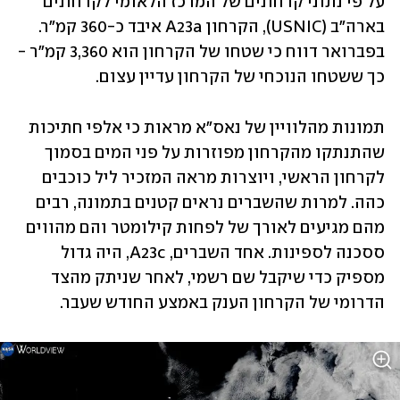
על פי נתוני קרחונים של המרכז הלאומי לקרחונים 
בארה"ב (USNIC), הקרחון A23a איבד כ-360 קמ"ר. 
בפברואר דווח כי שטחו של הקרחון הוא 3,360 קמ"ר - 
כך ששטחו הנוכחי של הקרחון עדיין עצום.
תמונות מהלוויין של נאס"א מראות כי אלפי חתיכות 
שהתנתקו מהקרחון מפוזרות על פני המים בסמוך 
לקרחון הראשי, ויוצרות מראה המזכיר ליל כוכבים 
כהה. למרות שהשברים נראים קטנים בתמונה, רבים 
מהם מגיעים לאורך של לפחות קילומטר והם מהווים 
ססכנה לספינות. אחד השברים, A23c, היה גדול 
מספיק כדי שיקבל שם רשמי, לאחר שניתק מהצד 
הדרומי של הקרחון הענק באמצע החודש שעבר.