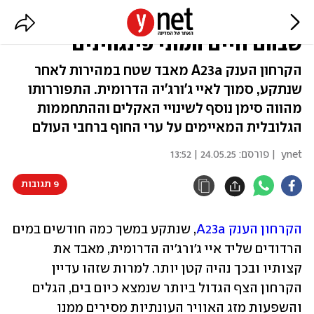
הקרחון הענק מתכווץ סמוך לאיים
שבהם חיים המוני פינגווינים
הקרחון הענק A23a מאבד שטח במהירות לאחר
שנתקע, סמוך לאיי ג'ורג'יה הדרומית. התפוררותו
מהווה סימן נוסף לשינויי האקלים וההתחממות
הגלובלית המאיימים על ערי החוף ברחבי העולם
ynet
| פורסם:
24.05.25 | 13:52
9 תגובות
הקרחון הענק A23a
, שנתקע במשך כמה חודשים במים 
הרדודים שליד איי ג'ורג'יה הדרומית, מאבד את 
קצותיו ובכך נהיה קטן יותר. למרות שזהו עדיין 
הקרחון הצף הגדול ביותר שנמצא כיום בים, הגלים 
והשפעות מזג האוויר העונתיות מסירים ממנו 