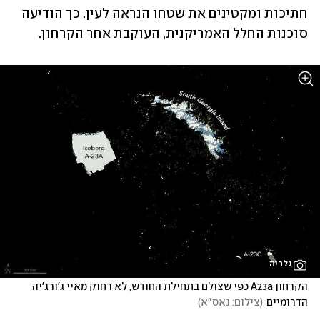
חתיכות ומקטינים את שטחו הנראה לעין. כך הודיעה 
סוכנות החלל האמריקנית, העוקבת אחר הקרחון.
גלריה
הקרחון A23a כפי שצולם בתחילת החודש, לא רחוק מאיי ג'ורג'יה 
הדרומיים
(
צילום: נאס"א
)