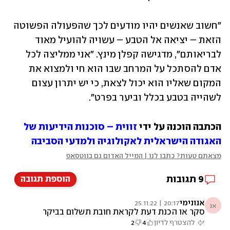
"חשוב שאנשים יהיו מודעים לכך שהפעולה הפשוטה 
הזאת – יציאה אל הטבע – עשויה להועיל מאוד 
לבריאותם", מדגישה קפלן מינץ. "אני ממליצה לכל 
אדם להסתכל על המרחב שבו הוא חי ולמצוא את 
המקום שאליו הוא יכול לצאת, כי יש יתרון עצום 
לשהייה בטבע בכלל וביער בפרט". 
הכתבה הוכנה על ידי 
זווית – סוכנות הידיעות של 
האגודה הישראלית לאקולוגיה ולמדעי הסביבה
מצאתם טעות? כתבו לנו | המייל האדום גם בווטסאפ
9
תגובות
הוספת תגובה
אנונימי
20:17 | 25.11.22
אנ
סקר או הכנת דעת לקראת חובת תשלום בביקר
ביער? יום אחד תחנקו מהכסף, אמן.
להצטרף לדיון
4
2