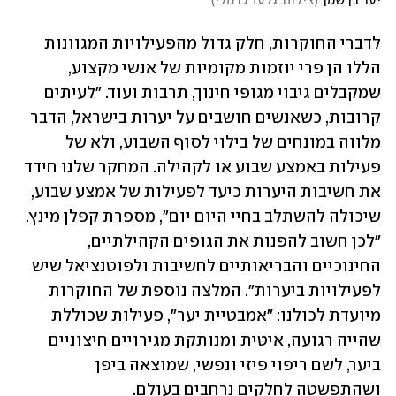
יער בן שמן
(
צילום: גלעד כרמלי
)
לדברי החוקרות, חלק גדול מהפעילויות המגוונות 
הללו הן פרי יוזמות מקומיות של אנשי מקצוע, 
שמקבלים גיבוי מגופי חינוך, תרבות ועוד. "לעיתים 
קרובות, כשאנשים חושבים על יערות בישראל, הדבר 
מלווה במונחים של בילוי לסוף השבוע, ולא של 
פעילות באמצע שבוע או לקהילה. המחקר שלנו חידד 
את חשיבות היערות כיעד לפעילות של אמצע שבוע, 
שיכולה להשתלב בחיי היום יום", מספרת קפלן מינץ. 
"לכן חשוב להפנות את הגופים הקהילתיים, 
החינוכיים והבריאותיים לחשיבות ולפוטנציאל שיש 
לפעילויות ביערות". המלצה נוספת של החוקרות 
מיועדת לכולנו: "אמבטיית יער", פעילות שכוללת 
שהייה רגועה, איטית ומנותקת מגירויים חיצוניים 
ביער, לשם ריפוי פיזי ונפשי, שמוצאה ביפן 
ושהתפשטה לחלקים נרחבים בעולם.