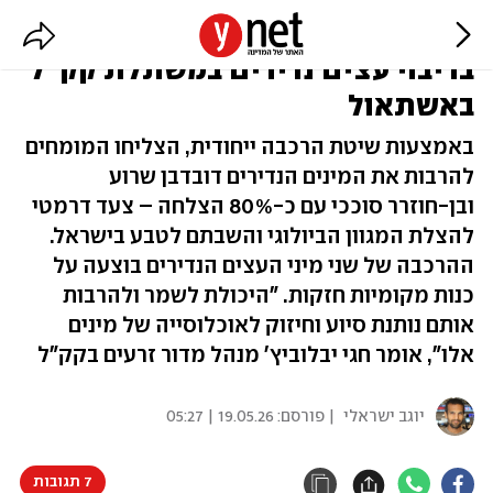
למען הטבע הישראלי: פריצת דרך
בריבוי עצים נדירים במשתלת קק"ל
באשתאול
באמצעות שיטת הרכבה ייחודית, הצליחו המומחים
להרבות את המינים הנדירים דובדבן שרוע
ובן-חוזרר סוככי עם כ-80% הצלחה – צעד דרמטי
להצלת המגוון הביולוגי והשבתם לטבע בישראל.
ההרכבה של שני מיני העצים הנדירים בוצעה על
כנות מקומיות חזקות. "היכולת לשמר ולהרבות
אותם נותנת סיוע וחיזוק לאוכלוסייה של מינים
אלו", אומר חגי יבלוביץ' מנהל מדור זרעים בקק"ל
יוגב ישראלי
| פורסם:
19.05.26 | 05:27
7 תגובות