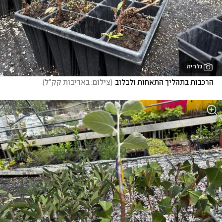
גלריה
הרכבות בתהליך התאחות ולבלוב
(
צילום: באדיבות קק"ל
)