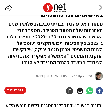
בזמן כהונת סילמן: צניחה של 83%
באישומים נגד מזהמים
מנתוני האכיפה נגד עברייני סביבה בשלוש השנים
האחרונות עולה תמונה מטרידה. מספר כתבי
האישום שהוגשו צנח מ-30 ב-2023 לחמישה בלבד
ב-2025. בין הסיבות: ייבוש תקציבי ועומס על
הצוות המשפטי. ארגון מגמה ירוקה, שלבקשתו
התקבלו הנתונים: "הממשלה מפקירה את בריאות
הציבור". במשרד להגנת הסביבה לא הגיבו
אילנה קוריאל
| עודכן:
31.05.26 | 04:19
379 תגובות
נתונים חדשים שהתקבלו במסגרת בקשת חופש מידע 