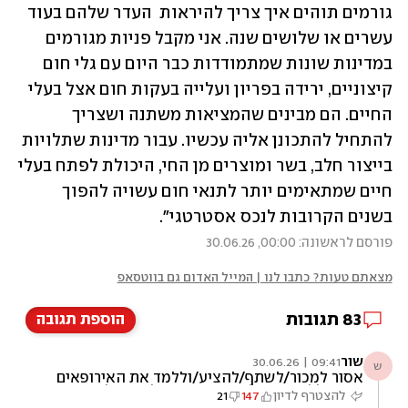
גורמים תוהים איך צריך להיראות  העדר שלהם בעוד 
עשרים או שלושים שנה. אני מקבל פניות מגורמים 
במדינות שונות שמתמודדות כבר היום עם גלי חום 
קיצוניים, ירידה בפריון ועלייה בעקות חום אצל בעלי 
החיים. הם מבינים שהמציאות משתנה ושצריך 
להתחיל להתכונן אליה עכשיו. עבור מדינות שתלויות 
בייצור חלב, בשר ומוצרים מן החי, היכולת לפתח בעלי 
חיים שמתאימים יותר לתנאי חום עשויה להפוך 
בשנים הקרובות לנכס אסטרטגי".
פורסם לראשונה: 00:00, 30.06.26
מצאתם טעות? כתבו לנו | המייל האדום גם בווטסאפ
83
תגובות
הוספת תגובה
שור
09:41 | 30.06.26
ש
אסור למכור/לשתף/להציע/וללמד את האירופאים
ואו בכלל את העולם בהמצאות שלנו.העולם רוצה
להצטרף לדיון
147
21
בהשמדתינו ומדיר אותנו מכל שעל ומחרים את