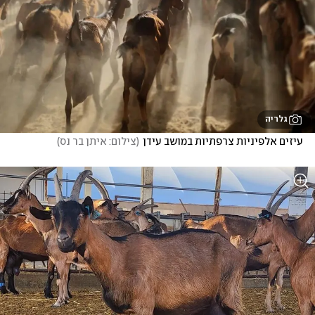
גלריה
עיזים אלפיניות צרפתיות במושב עידן
(
צילום: איתן בר נס
)